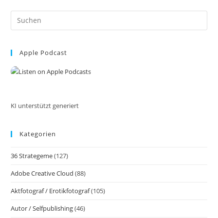
Sonne,
Meer
Pre
Und
Siesta.
Es
Reisen
to
Mit
Dem
Apple Podcast
clo
Auto
the
Innerhalb
Der
sea
EU
pan
KI unterstützt generiert
Kategorien
36 Strategeme
(127)
Adobe Creative Cloud
(88)
Aktfotograf / Erotikfotograf
(105)
Autor / Selfpublishing
(46)