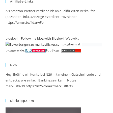
Affiliate-Links
Als Amazon-Partner verdiene ich an qualifizierten Verkäufen
(bezahlter Link). #Anzeige #VerdientProvisionen
https://amzn.to/4darwFp
bloglovin:
Follow my blog with Bloglovin
Webwiki:
blogheim.at:
bloggerei.de:
TopBlogs:
N26
Hey! Eröffne ein Konto bei N26 mit meinem Gutscheincode und
entdecke, wie einfach Banking sein kann. Nutze
markusf0719.
https://n26.com/r/markusf0719
Klicktipp.com