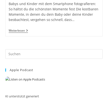
Babys und Kinder mit dem Smartphone fotografieren:
So hältst du die schönsten Momente fest Die kostbaren
Momente, in denen du dein Baby oder deine Kinder
beobachtest, vergehen so schnell, dass…
Babys
Weiterlesen
Und
Kinder
Mit
Dem
Smartphone
Pre
Fotografieren:
So
Es
Hältst
to
Du
Die
Apple Podcast
clo
Schönsten
the
Momente
Fest
sea
Taschenbuch
pan
Von
Mag.
Barbara
KI unterstützt generiert
Lachner
Inkl.
37