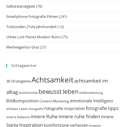
Selbstständigkeit
(70)
Smartphone Fotografie Filmen
(241)
Todsünden 21ste Jahrhundert
(13)
Urbex Lost Places Modern Ruins
(75)
Werbeagentur Graz
(27)
Schlagwörter
Achtsamkeit
achtsamkeit im
36 Strategeme
bewusst leben
alltag
bildbearbeitung
Authentizität
Bildkomposition
emotionale Intelligenz
Content-Marketing
fotografie tipps
Fotografie-Inspiration
erfülltes Leben
fotografie
innere Ruhe
innere ruhe finden
innere
innere balance
Inspiration
Stärke
komfortzone verlassen
kreative