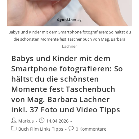
Babys und Kinder mit dem Smartphone fotografieren: So hältst du
die schönsten Momente fest Taschenbuch von Mag. Barbara
Lachner
Babys und Kinder mit dem
Smartphone fotografieren: So
hältst du die schönsten
Momente fest Taschenbuch
von Mag. Barbara Lachner
inkl. 37 Foto und Video Tipps
Beitrags-
Beitrag
Markus
14.04.2026
Autor:
veröffentlicht:
Beitrags-
Beitrags-
Buch Film Links Tipps
0 Kommentare
Kategorie:
Kommentare: