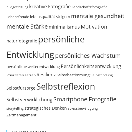
kreative Fotografie
Landschaftsfotografie
bildgestaltung
mentale gesundheit
Lebensfreude
lebensqualität steigern
mentale Stärke
Motivation
minimalismus
persönliche
naturfotografie
Entwicklung
persönliches Wachstum
Persönlichkeitsentwicklung
persönliche weiterentwicklung
Resilienz
Selbstbestimmung
Prioritäten setzen
Selbstfindung
Selbstreflexion
Selbstfürsorge
Smartphone Fotografie
Selbstverwirklichung
strategisches Denken
storytelling
stressbewältigung
Zeitmanagement
Neueste Beiträge