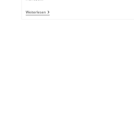
Weglaufen
Weiterlesen
Ist
Die
Beste
Methode.
36
Strategeme
Für
Deinen
Erfolg
Als
Selbstständiger
Und
Unternehmer