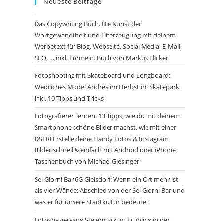
Neueste Beiträge
Das Copywriting Buch. Die Kunst der
Wortgewandtheit und Überzeugung mit deinem
Werbetext für Blog, Webseite, Social Media, E-Mail,
SEO, … inkl. Formeln. Buch von Markus Flicker
Fotoshooting mit Skateboard und Longboard:
Weibliches Model Andrea im Herbst im Skatepark
inkl. 10 Tipps und Tricks
Fotografieren lernen: 13 Tipps, wie du mit deinem
Smartphone schöne Bilder machst, wie mit einer
DSLR! Erstelle deine Handy Fotos & Instagram
Bilder schnell & einfach mit Android oder iPhone
Taschenbuch von Michael Giesinger
Sei Giorni Bar 6G Gleisdorf: Wenn ein Ort mehr ist
als vier Wände: Abschied von der Sei Gior­ni Bar und
was er für unsere Stadtkultur bedeutet
Fotospaziergang Steiermark im Frühling in der