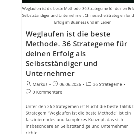
Weglaufen ist die beste Methode. 36 Strategeme für deinen Erfo
Selbstständiger und Unternehmer: Chinesische Strategien für 
Erfolg im Business und im Leben
Weglaufen ist die beste
Methode. 36 Strategeme für
deinen Erfolg als
Selbstständiger und
Unternehmer
Beitrags-
Beitrag
Beitrags-
Markus
06.06.2026
36 Strategeme
Autor:
veröffentlicht:
Kategorie:
Beitrags-
0 Kommentare
Kommentare:
Unter den 36 Strategemen ist Flucht die beste Taktik 
Strategem "Weglaufen ist die beste Methode" ist ein
faszinierendes und komplexes Konzept, das sich
insbesondere an Selbstständige und Unternehmer
richtet.…