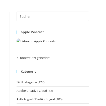
Press
Escape
to
Apple Podcast
close
the
search
panel.
KI unterstützt generiert
Kategorien
36 Strategeme
(127)
Adobe Creative Cloud
(88)
Aktfotograf / Erotikfotograf
(105)