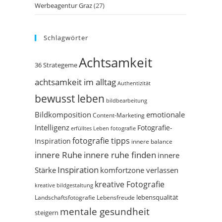
Werbeagentur Graz
(27)
Schlagwörter
Achtsamkeit
36 Strategeme
achtsamkeit im alltag
Authentizität
bewusst leben
bildbearbeitung
Bildkomposition
emotionale
Content-Marketing
Intelligenz
Fotografie-
erfülltes Leben
fotografie
fotografie tipps
Inspiration
innere balance
innere Ruhe
innere ruhe finden
innere
Inspiration
Stärke
komfortzone verlassen
kreative Fotografie
kreative bildgestaltung
Landschaftsfotografie
Lebensfreude
lebensqualität
mentale gesundheit
steigern