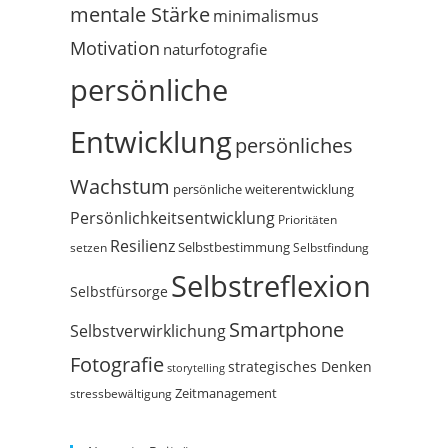
mentale Stärke
minimalismus
Motivation
naturfotografie
persönliche
Entwicklung
persönliches
Wachstum
persönliche weiterentwicklung
Persönlichkeitsentwicklung
Prioritäten
Resilienz
Selbstbestimmung
setzen
Selbstfindung
Selbstreflexion
Selbstfürsorge
Smartphone
Selbstverwirklichung
Fotografie
strategisches Denken
storytelling
Zeitmanagement
stressbewältigung