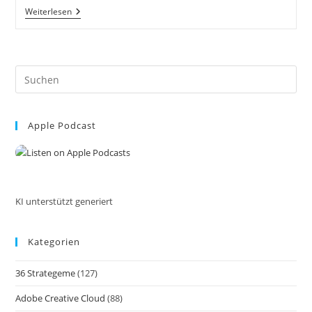
Rindenmedizin:
Weiterlesen
Die
Apotheke
Der
Knochenrichter,
Holzknechte
Pre
Und
Hebammen
Es
Von
to
Eunike
Grahofer
Apple Podcast
clo
the
sea
pan
KI unterstützt generiert
Kategorien
36 Strategeme
(127)
Adobe Creative Cloud
(88)