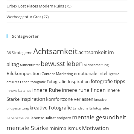
Urbex Lost Places Modern Ruins
(75)
Werbeagentur Graz
(27)
Schlagwörter
Achtsamkeit
achtsamkeit im
36 Strategeme
bewusst leben
alltag
bildbearbeitung
Authentizität
Bildkomposition
emotionale Intelligenz
Content-Marketing
fotografie tipps
Fotografie-Inspiration
erfülltes Leben
fotografie
innere Ruhe
innere ruhe finden
innere
innere balance
Inspiration
Stärke
komfortzone verlassen
kreative
kreative Fotografie
Landschaftsfotografie
bildgestaltung
mentale gesundheit
Lebensfreude
lebensqualität steigern
mentale Stärke
Motivation
minimalismus