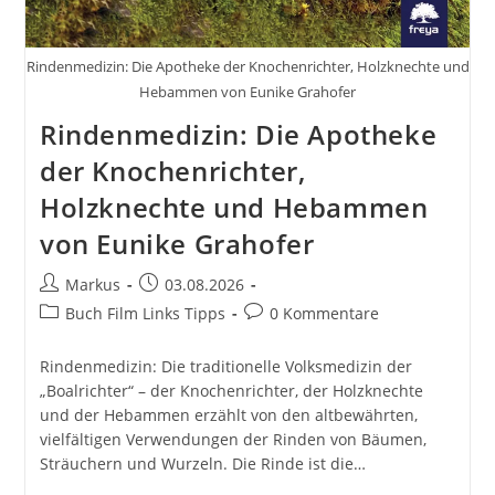
Rindenmedizin: Die Apotheke der Knochenrichter, Holzknechte und
Hebammen von Eunike Grahofer
Rindenmedizin: Die Apotheke
der Knochenrichter,
Holzknechte und Hebammen
von Eunike Grahofer
Beitrags-
Beitrag
Markus
03.08.2026
Autor:
veröffentlicht:
Beitrags-
Beitrags-
Buch Film Links Tipps
0 Kommentare
Kategorie:
Kommentare:
Rindenmedizin: Die traditionelle Volksmedizin der
„Boalrichter“ – der Knochenrichter, der Holzknechte
und der Hebammen erzählt von den altbewährten,
vielfältigen Verwendungen der Rinden von Bäumen,
Sträuchern und Wurzeln. Die Rinde ist die…