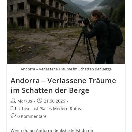
Andorra – Verlassene Träume im Schatten der Berge
Andorra – Verlassene Träume
im Schatten der Berge
Beitrags-
Beitrag
Markus
21.06.2026
Autor:
veröffentlicht:
Beitrags-
Urbex Lost Places Modern Ruins
Kategorie:
Beitrags-
0 Kommentare
Kommentare:
Wenn du an Andorra denkst, stellst du dir