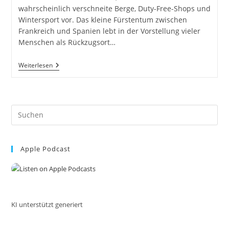
wahrscheinlich verschneite Berge, Duty-Free-Shops und
Wintersport vor. Das kleine Fürstentum zwischen
Frankreich und Spanien lebt in der Vorstellung vieler
Menschen als Rückzugsort…
Andorra
Weiterlesen
–
Verlassene
Träume
Im
Schatten
Pre
Der
Berge
Es
to
Apple Podcast
clo
the
sea
pan
KI unterstützt generiert