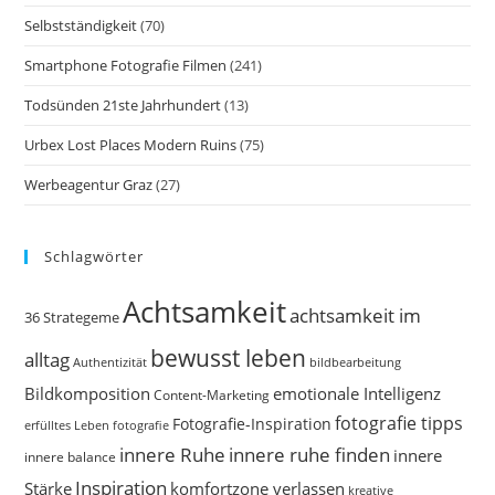
Selbstständigkeit
(70)
Smartphone Fotografie Filmen
(241)
Todsünden 21ste Jahrhundert
(13)
Urbex Lost Places Modern Ruins
(75)
Werbeagentur Graz
(27)
Schlagwörter
Achtsamkeit
achtsamkeit im
36 Strategeme
bewusst leben
alltag
bildbearbeitung
Authentizität
Bildkomposition
emotionale Intelligenz
Content-Marketing
fotografie tipps
Fotografie-Inspiration
erfülltes Leben
fotografie
innere Ruhe
innere ruhe finden
innere
innere balance
Inspiration
Stärke
komfortzone verlassen
kreative