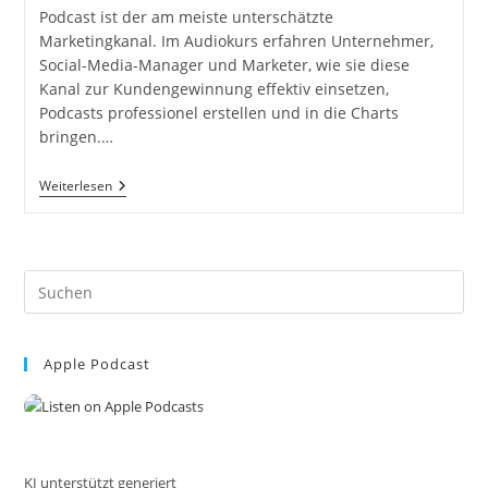
Podcast ist der am meiste unterschätzte
Marketingkanal. Im Audiokurs erfahren Unternehmer,
Social-Media-Manager und Marketer, wie sie diese
Kanal zur Kundengewinnung effektiv einsetzen,
Podcasts professionel erstellen und in die Charts
bringen.…
DIE
Weiterlesen
PODCAST
FORMEL!
Mit
Deinem
Podcast
Pre
In
Die
Es
Top
to
10!
Online
Apple Podcast
clo
Kurs
the
Von
Dirk
sea
Kreuter.
pan
KI unterstützt generiert