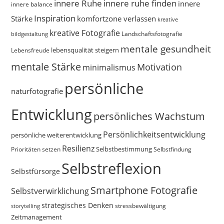
innere Ruhe
innere ruhe finden
innere
innere balance
Inspiration
Stärke
komfortzone verlassen
kreative
kreative Fotografie
Landschaftsfotografie
bildgestaltung
mentale gesundheit
Lebensfreude
lebensqualität steigern
mentale Stärke
Motivation
minimalismus
persönliche
naturfotografie
Entwicklung
persönliches Wachstum
Persönlichkeitsentwicklung
persönliche weiterentwicklung
Resilienz
Selbstbestimmung
Prioritäten setzen
Selbstfindung
Selbstreflexion
Selbstfürsorge
Smartphone Fotografie
Selbstverwirklichung
strategisches Denken
storytelling
stressbewältigung
Zeitmanagement