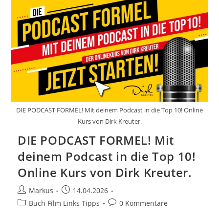
Für
Schritt
Zu
Deinem
Eigenen
Erfolgreichen
Podcast.
Wie
Werde
Ich
Im
Internet
Sichtbar?!
DIE PODCAST FORMEL! Mit deinem Podcast in die Top 10! Online
Kurs von Dirk Kreuter.
DIE PODCAST FORMEL! Mit
deinem Podcast in die Top 10!
Online Kurs von Dirk Kreuter.
Beitrags-
Beitrag
Markus
14.04.2026
Autor:
veröffentlicht:
Beitrags-
Beitrags-
Buch Film Links Tipps
0 Kommentare
Kategorie:
Kommentare: