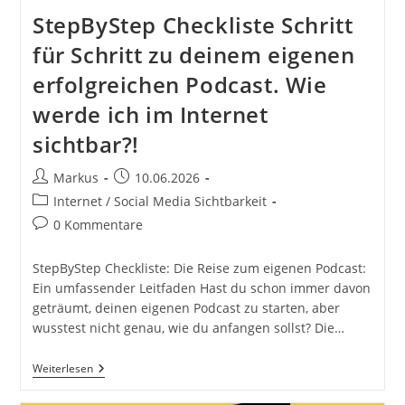
StepByStep Checkliste Schritt
für Schritt zu deinem eigenen
erfolgreichen Podcast. Wie
werde ich im Internet
sichtbar?!
Beitrags-
Beitrag
Markus
10.06.2026
Autor:
veröffentlicht:
Beitrags-
Internet / Social Media Sichtbarkeit
Kategorie:
Beitrags-
0 Kommentare
Kommentare:
StepByStep Checkliste: Die Reise zum eigenen Podcast:
Ein umfassender Leitfaden Hast du schon immer davon
geträumt, deinen eigenen Podcast zu starten, aber
wusstest nicht genau, wie du anfangen sollst? Die…
StepByStep
Weiterlesen
Checkliste
Schritt