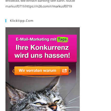
entdecke, wie einfach Banking sein kann. Nutze
markusf0719.
https://n26.com/r/markusf0719
Klicktipp.com