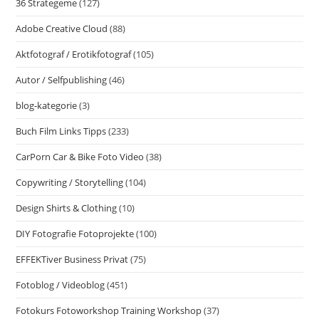
36 Strategeme
(127)
Zitate
Hinterfragt
Adobe Creative Cloud
(88)
Und
Nachgedacht
#GedankenZumLeben
Aktfotograf / Erotikfotograf
(105)
Autor / Selfpublishing
(46)
blog-kategorie
(3)
Buch Film Links Tipps
(233)
CarPorn Car & Bike Foto Video
(38)
Copywriting / Storytelling
(104)
Design Shirts & Clothing
(10)
DIY Fotografie Fotoprojekte
(100)
EFFEKTiver Business Privat
(75)
Fotoblog / Videoblog
(451)
Fotokurs Fotoworkshop Training Workshop
(37)