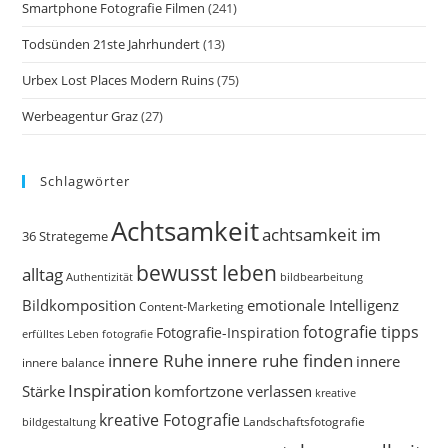
Smartphone Fotografie Filmen
(241)
Todsünden 21ste Jahrhundert
(13)
Urbex Lost Places Modern Ruins
(75)
Werbeagentur Graz
(27)
Schlagwörter
Achtsamkeit
achtsamkeit im
36 Strategeme
bewusst leben
alltag
bildbearbeitung
Authentizität
Bildkomposition
emotionale Intelligenz
Content-Marketing
fotografie tipps
Fotografie-Inspiration
erfülltes Leben
fotografie
innere Ruhe
innere ruhe finden
innere
innere balance
Inspiration
Stärke
komfortzone verlassen
kreative
kreative Fotografie
Landschaftsfotografie
bildgestaltung