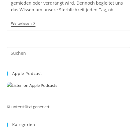
gemieden oder verdrängt wird. Dennoch begleitet uns
das Wissen um unsere Sterblichkeit jeden Tag, ob…
Tod
Weiterlesen
Und
Vergänglichkeit.
Der
Umgang
Mit
Pre
Dem
Unausweichlichen.
Es
Was
to
Bleibt,
Wenn
Apple Podcast
clo
Wir
the
Gehen.
Gedanken
sea
Zum
pan
Leben:
Blick
Auf
KI unterstützt generiert
Die
Welt,
Dein
Kategorien
Ich,
Sprüche
Und