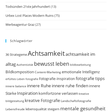
Todsünden 21ste Jahrhundert
(13)
Urbex Lost Places Modern Ruins
(75)
Werbeagentur Graz
(27)
Schlagwörter
Achtsamkeit
achtsamkeit im
36 Strategeme
bewusst leben
alltag
bildbearbeitung
Authentizität
Bildkomposition
emotionale Intelligenz
Content-Marketing
fotografie tipps
Fotografie-Inspiration
erfülltes Leben
fotografie
innere Ruhe
innere ruhe finden
innere
innere balance
Inspiration
Stärke
komfortzone verlassen
kreative
kreative Fotografie
Landschaftsfotografie
bildgestaltung
mentale gesundheit
Lebensfreude
lebensqualität steigern