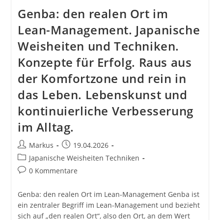
Genba: den realen Ort im
Lean-Management. Japanische
Weisheiten und Techniken.
Konzepte für Erfolg. Raus aus
der Komfortzone und rein in
das Leben. Lebenskunst und
kontinuierliche Verbesserung
im Alltag.
Beitrags-
Beitrag
Markus
19.04.2026
Autor:
veröffentlicht:
Beitrags-
Japanische Weisheiten Techniken
Kategorie:
Beitrags-
0 Kommentare
Kommentare:
Genba: den realen Ort im Lean-Management Genba ist
ein zentraler Begriff im Lean-Management und bezieht
sich auf „den realen Ort“, also den Ort, an dem Wert