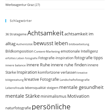
Werbeagentur Graz
(27)
Schlagwörter
Achtsamkeit
achtsamkeit im
36 Strategeme
bewusst leben
alltag
bildbearbeitung
Authentizität
Bildkomposition
emotionale Intelligenz
Content-Marketing
fotografie tipps
Fotografie-Inspiration
erfülltes Leben
fotografie
innere Ruhe
innere ruhe finden
innere
innere balance
Inspiration
Stärke
komfortzone verlassen
kreative
kreative Fotografie
Landschaftsfotografie
bildgestaltung
mentale gesundheit
Lebensfreude
lebensqualität steigern
mentale Stärke
Motivation
minimalismus
persönliche
naturfotografie