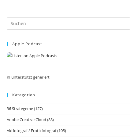
Kamera
Für
Welche
Anwendung
Pre
–
Ein
Es
Umfassender
to
Leitfaden
Für
Apple Podcast
clo
Deine
the
Fotografie
13
sea
Aufnahmebereiche
pan
KI unterstützt generiert
Kategorien
36 Strategeme
(127)
Adobe Creative Cloud
(88)
Aktfotograf / Erotikfotograf
(105)