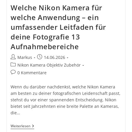
Welche Nikon Kamera für
welche Anwendung – ein
umfassender Leitfaden für
deine Fotografie 13
Aufnahmebereiche
Beitrags-
Beitrag
Markus
14.06.2026
Autor:
veröffentlicht:
Beitrags-
Nikon Kamera Objektiv Zubehör
Kategorie:
Beitrags-
0 Kommentare
Kommentare:
Wenn du darüber nachdenkst, welche Nikon Kamera
am besten zu deiner fotografischen Leidenschaft passt,
stehst du vor einer spannenden Entscheidung. Nikon
bietet seit Jahrzehnten eine breite Palette an Kameras,
die…
Welche
Weiterlesen
Nikon