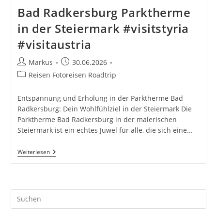
Bad Radkersburg Parktherme
in der Steiermark #visitstyria
#visitaustria
Beitrags-
Beitrag
Markus
30.06.2026
Autor:
veröffentlicht:
Beitrags-
Reisen Fotoreisen Roadtrip
Kategorie:
Entspannung und Erholung in der Parktherme Bad
Radkersburg: Dein Wohlfühlziel in der Steiermark Die
Parktherme Bad Radkersburg in der malerischen
Steiermark ist ein echtes Juwel für alle, die sich eine…
Bad
Weiterlesen
Radkersburg
Parktherme
In
Der
Steiermark
Pre
#visitstyria
#visitaustria
Es