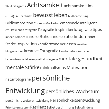
Achtsamkeit
achtsamkeit im
36 Strategeme
bewusst leben
alltag
bildbearbeitung
Authentizität
Bildkomposition
emotionale Intelligenz
Content-Marketing
fotografie tipps
Fotografie-Inspiration
erfülltes Leben
fotografie
innere Ruhe
innere ruhe finden
innere
innere balance
Inspiration
Stärke
komfortzone verlassen
kreative
kreative Fotografie
Landschaftsfotografie
bildgestaltung
mentale gesundheit
Lebensfreude
lebensqualität steigern
mentale Stärke
Motivation
minimalismus
persönliche
naturfotografie
Entwicklung
persönliches Wachstum
Persönlichkeitsentwicklung
persönliche weiterentwicklung
Resilienz
Selbstbestimmung
Prioritäten setzen
Selbstfindung