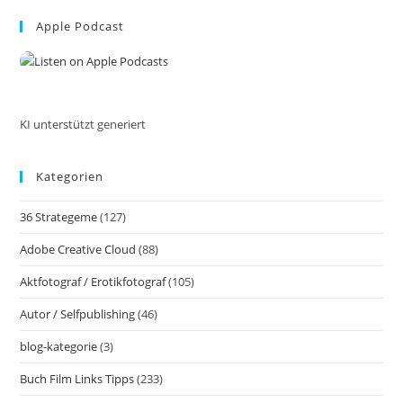
to
Apple Podcast
clo
the
sea
pan
KI unterstützt generiert
Kategorien
36 Strategeme
(127)
Adobe Creative Cloud
(88)
Aktfotograf / Erotikfotograf
(105)
Autor / Selfpublishing
(46)
blog-kategorie
(3)
Buch Film Links Tipps
(233)