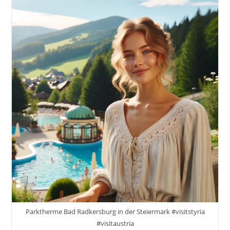
Parktherme Bad Radkersburg in der Steiermark #visitstyria
#visitaustria