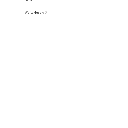
Einstieg
Weiterlesen
In
Die
Peoplefotografie:
Kommunikation
Mit
Dem
Model
Und
Fotografieren
Von
Personen