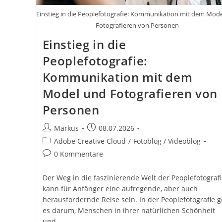
Einstieg in die Peoplefotografie: Kommunikation mit dem Mod
Fotografieren von Personen
Einstieg in die
Peoplefotografie:
Kommunikation mit dem
Model und Fotografieren von
Personen
Beitrags-
Beitrag
Markus
08.07.2026
Autor:
veröffentlicht:
Beitrags-
Adobe Creative Cloud
/
Fotoblog / Videoblog
Kategorie:
Beitrags-
0 Kommentare
Kommentare:
Der Weg in die faszinierende Welt der Peoplefotografi
kann für Anfänger eine aufregende, aber auch
herausfordernde Reise sein. In der Peoplefotografie g
es darum, Menschen in ihrer natürlichen Schönheit
und…