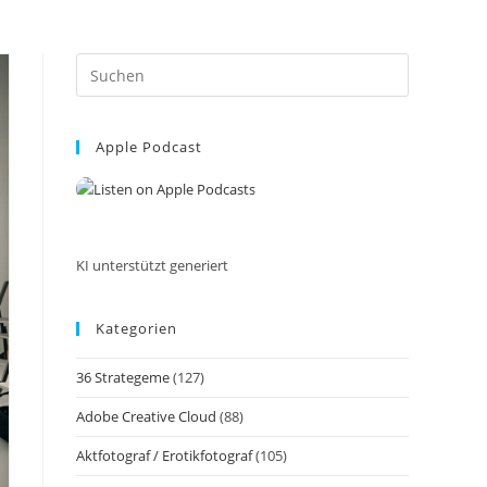
Press
Escape
to
Apple Podcast
close
the
search
panel.
KI unterstützt generiert
Kategorien
36 Strategeme
(127)
Adobe Creative Cloud
(88)
Aktfotograf / Erotikfotograf
(105)