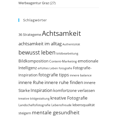
Werbeagentur Graz
(27)
Schlagwörter
Achtsamkeit
36 Strategeme
achtsamkeit im alltag
Authentizität
bewusst leben
bildbearbeitung
Bildkomposition
emotionale
Content-Marketing
Intelligenz
Fotografie-
erfülltes Leben
fotografie
fotografie tipps
Inspiration
innere balance
innere Ruhe
innere ruhe finden
innere
Inspiration
Stärke
komfortzone verlassen
kreative Fotografie
kreative bildgestaltung
Landschaftsfotografie
Lebensfreude
lebensqualität
mentale gesundheit
steigern