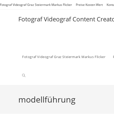
Zum
Fotograf Videograf Graz Steiermark Markus Flicker
Preise Kosten Wert
Kont
Inhalt
springen
Fotograf Videograf Content Creat
Fotograf Videograf Graz Steiermark Markus Flicker
Website-
Suche
modellführung
umschalten