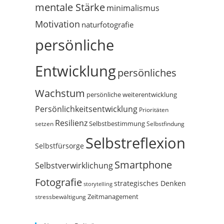
mentale Stärke
minimalismus
Motivation
naturfotografie
persönliche
Entwicklung
persönliches
Wachstum
persönliche weiterentwicklung
Persönlichkeitsentwicklung
Prioritäten
Resilienz
Selbstbestimmung
setzen
Selbstfindung
Selbstreflexion
Selbstfürsorge
Smartphone
Selbstverwirklichung
Fotografie
strategisches Denken
storytelling
Zeitmanagement
stressbewältigung