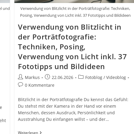
el und
Verwendung von Blitzlicht in der Porträtfotografie: Techniken,
Posing, Verwendung von Licht inkl. 37 Fototipps und Bildideen
Verwendung von Blitzlicht in
der Porträtfotografie:
Techniken, Posing,
Verwendung von Licht inkl. 37
Fototipps und Bildideen
Beitrags-
Beitrag
Beitrags-
Markus
22.06.2026
Fotoblog / Videoblog
Autor:
veröffentlicht:
Kategorie:
Beitrags-
0 Kommentare
Kommentare:
Blitzlicht in der Porträtfotografie Du kennst das Gefühl:
Du stehst mit der Kamera in der Hand vor einem
e
Menschen, dessen Ausdruck, Persönlichkeit und
Ausstrahlung Du einfangen willst – und der…
eht
Verwendung
Weiterlesen