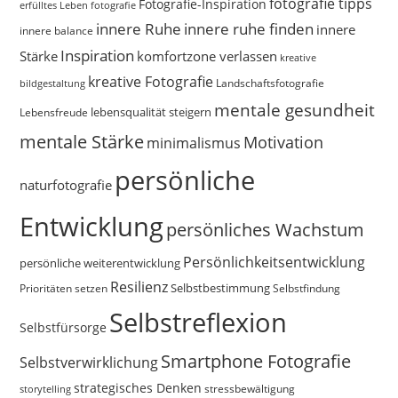
fotografie tipps
Fotografie-Inspiration
erfülltes Leben
fotografie
innere Ruhe
innere ruhe finden
innere
innere balance
Inspiration
Stärke
komfortzone verlassen
kreative
kreative Fotografie
Landschaftsfotografie
bildgestaltung
mentale gesundheit
Lebensfreude
lebensqualität steigern
mentale Stärke
Motivation
minimalismus
persönliche
naturfotografie
Entwicklung
persönliches Wachstum
Persönlichkeitsentwicklung
persönliche weiterentwicklung
Resilienz
Selbstbestimmung
Prioritäten setzen
Selbstfindung
Selbstreflexion
Selbstfürsorge
Smartphone Fotografie
Selbstverwirklichung
strategisches Denken
storytelling
stressbewältigung