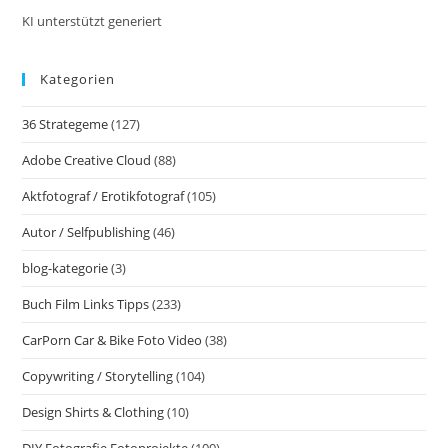
Fotografie,
Videos
KI unterstützt generiert
Und
Bildideen
Mit
Kategorien
Dem
Smartphone
36 Strategeme
(127)
Adobe Creative Cloud
(88)
Aktfotograf / Erotikfotograf
(105)
Autor / Selfpublishing
(46)
blog-kategorie
(3)
Buch Film Links Tipps
(233)
CarPorn Car & Bike Foto Video
(38)
Copywriting / Storytelling
(104)
Design Shirts & Clothing
(10)
DIY Fotografie Fotoprojekte
(100)