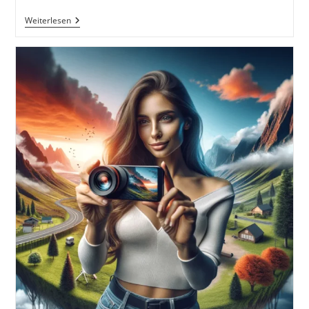
Baum
Weiterlesen
Im
Fluss
Mit
Spiegelung
Schwarz
Weiß.
Foto
Auf
Dem
Smartphone
Bearbeitet.
IOS
IPhone