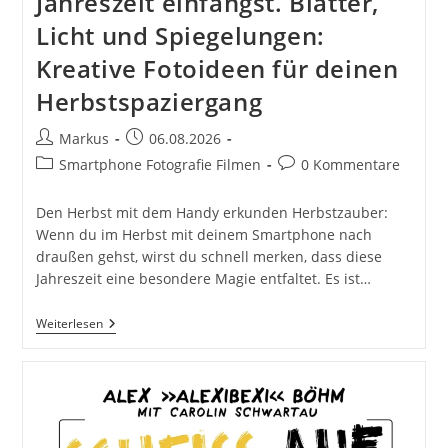
Jahreszeit einfängst. Blätter,
Licht und Spiegelungen:
Kreative Fotoideen für deinen
Herbstspaziergang
Beitrags-
Beitrag
Markus
06.08.2026
Autor:
veröffentlicht:
Beitrags-
Beitrags-
Smartphone Fotografie Filmen
0 Kommentare
Kategorie:
Kommentare:
Den Herbst mit dem Handy erkunden Herbstzauber:
Wenn du im Herbst mit deinem Smartphone nach
draußen gehst, wirst du schnell merken, dass diese
Jahreszeit eine besondere Magie entfaltet. Es ist…
Herbstzauber
Weiterlesen
Im
Taschenformat:
Wie
Du
Mit
Dem
Smartphone