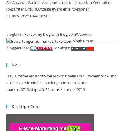
Als Amazon-Partner verdiene ich an qualifizierten Verkäufen
(bezahlter Link). #Anzeige #VerdientProvisionen
https://amzn.to/4darwFp
bloglovin:
Follow my blog with Bloglovin
Webwiki:
blogheim.at:
bloggerei.de:
TopBlogs:
N26
Hey! Eröffne ein Konto bei N26 mit meinem Gutscheincode und
entdecke, wie einfach Banking sein kann. Nutze
markusf0719.
https://n26.com/r/markusf0719
Klicktipp.com