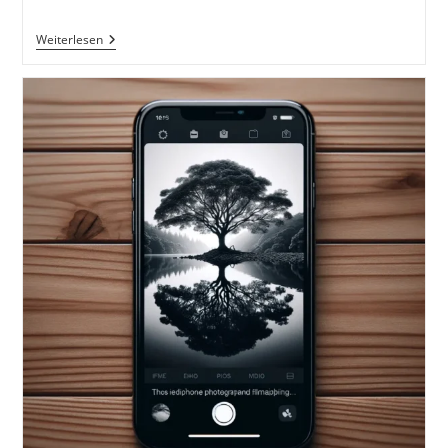
Scheiß
Weiterlesen
Auf
Kameras:
Perfekt
Fotografieren
Und
Filmen
Mit
Dem
Smartphone
Von
AlexiBexi
Und
Carolin
Schwartau