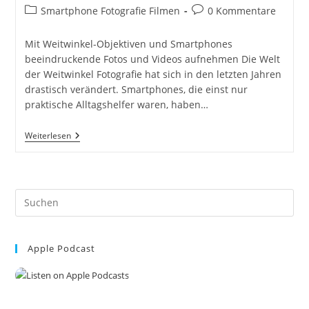
Autor:
veröffentlicht:
Beitrags-
Beitrags-
Smartphone Fotografie Filmen
0 Kommentare
Kategorie:
Kommentare:
Mit Weitwinkel-Objektiven und Smartphones
beeindruckende Fotos und Videos aufnehmen Die Welt
der Weitwinkel Fotografie hat sich in den letzten Jahren
drastisch verändert. Smartphones, die einst nur
praktische Alltagshelfer waren, haben…
Entdecke
Weiterlesen
Die
Kreativität:
Wie
Man
Mit
Pre
Weitwinkel-
Objektiven
Es
Und
to
Smartphones
Beeindruckende
Apple Podcast
clo
Fotos
the
Und
Videos
sea
Aufnimmt.
pan
Kreative