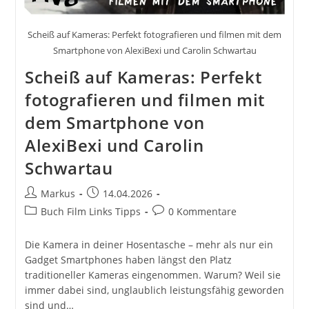
Scheiß auf Kameras: Perfekt fotografieren und filmen mit dem
Smartphone von AlexiBexi und Carolin Schwartau
Scheiß auf Kameras: Perfekt
fotografieren und filmen mit
dem Smartphone von
AlexiBexi und Carolin
Schwartau
Beitrags-
Beitrag
Markus
14.04.2026
Autor:
veröffentlicht:
Beitrags-
Beitrags-
Buch Film Links Tipps
0 Kommentare
Kategorie:
Kommentare:
Die Kamera in deiner Hosentasche – mehr als nur ein
Gadget Smartphones haben längst den Platz
traditioneller Kameras eingenommen. Warum? Weil sie
immer dabei sind, unglaublich leistungsfähig geworden
sind und…