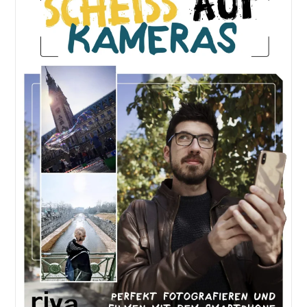
Die
Goldene
Jahreszeit
Einfängst.
Blätter,
Licht
Und
Spiegelungen:
Kreative
Fotoideen
Für
Deinen
Herbstspaziergang