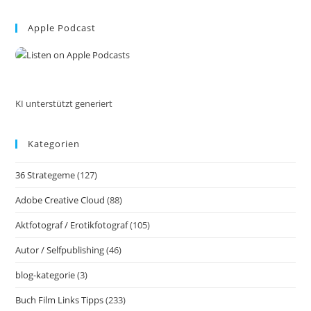
Innerhalb
to
Der
EU
Apple Podcast
clo
Inkl.
the
20
Der
sea
Besten
pan
Reiseziele
KI unterstützt generiert
Kategorien
36 Strategeme
(127)
Adobe Creative Cloud
(88)
Aktfotograf / Erotikfotograf
(105)
Autor / Selfpublishing
(46)
blog-kategorie
(3)
Buch Film Links Tipps
(233)