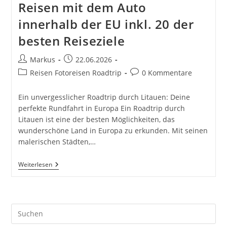
Reisen mit dem Auto
innerhalb der EU inkl. 20 der
besten Reiseziele
Beitrags-
Beitrag
Markus
22.06.2026
Autor:
veröffentlicht:
Beitrags-
Beitrags-
Reisen Fotoreisen Roadtrip
0 Kommentare
Kategorie:
Kommentare:
Ein unvergesslicher Roadtrip durch Litauen: Deine
perfekte Rundfahrt in Europa Ein Roadtrip durch
Litauen ist eine der besten Möglichkeiten, das
wunderschöne Land in Europa zu erkunden. Mit seinen
malerischen Städten,…
Litauen:
Weiterlesen
Roadtrip
In
Europa.
Reisen
Mit
Pre
Dem
Auto
Es