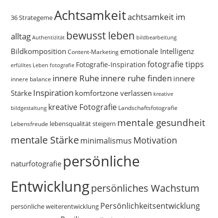
Achtsamkeit
achtsamkeit im
36 Strategeme
bewusst leben
alltag
bildbearbeitung
Authentizität
Bildkomposition
emotionale Intelligenz
Content-Marketing
fotografie tipps
Fotografie-Inspiration
erfülltes Leben
fotografie
innere Ruhe
innere ruhe finden
innere
innere balance
Inspiration
Stärke
komfortzone verlassen
kreative
kreative Fotografie
Landschaftsfotografie
bildgestaltung
mentale gesundheit
Lebensfreude
lebensqualität steigern
mentale Stärke
Motivation
minimalismus
persönliche
naturfotografie
Entwicklung
persönliches Wachstum
Persönlichkeitsentwicklung
persönliche weiterentwicklung