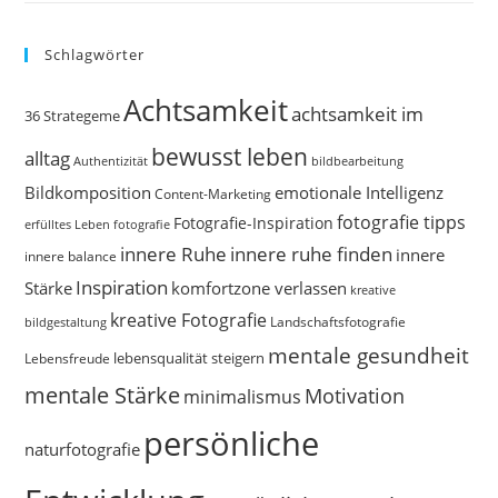
Schlagwörter
Achtsamkeit
achtsamkeit im
36 Strategeme
bewusst leben
alltag
bildbearbeitung
Authentizität
Bildkomposition
emotionale Intelligenz
Content-Marketing
fotografie tipps
Fotografie-Inspiration
erfülltes Leben
fotografie
innere Ruhe
innere ruhe finden
innere
innere balance
Inspiration
Stärke
komfortzone verlassen
kreative
kreative Fotografie
Landschaftsfotografie
bildgestaltung
mentale gesundheit
Lebensfreude
lebensqualität steigern
mentale Stärke
Motivation
minimalismus
persönliche
naturfotografie