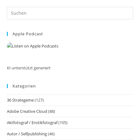
Sonne,
Meer
Pre
Und
Siesta.
Es
Reisen
to
Mit
Dem
Apple Podcast
clo
Auto
the
Innerhalb
Der
sea
EU
pan
KI unterstützt generiert
Kategorien
36 Strategeme
(127)
Adobe Creative Cloud
(88)
Aktfotograf / Erotikfotograf
(105)
Autor / Selfpublishing
(46)