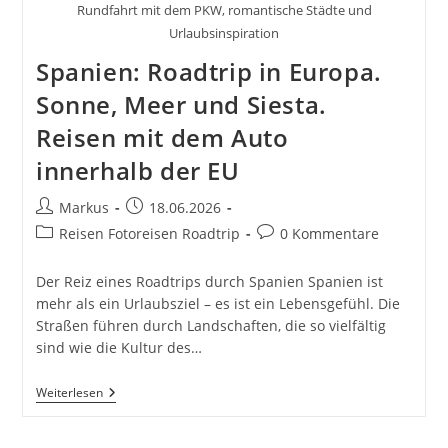
Rundfahrt mit dem PKW, romantische Städte und
Urlaubsinspiration
Spanien: Roadtrip in Europa.
Sonne, Meer und Siesta.
Reisen mit dem Auto
innerhalb der EU
Beitrags-
Beitrag
Markus
18.06.2026
Autor:
veröffentlicht:
Beitrags-
Beitrags-
Reisen Fotoreisen Roadtrip
0 Kommentare
Kategorie:
Kommentare:
Der Reiz eines Roadtrips durch Spanien Spanien ist
mehr als ein Urlaubsziel – es ist ein Lebensgefühl. Die
Straßen führen durch Landschaften, die so vielfältig
sind wie die Kultur des…
Spanien:
Weiterlesen
Roadtrip
In
Europa.