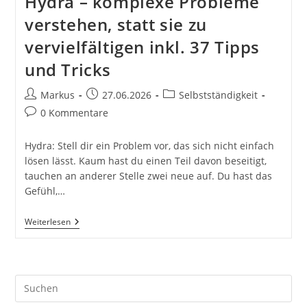
Hydra – komplexe Probleme
verstehen, statt sie zu
vervielfältigen inkl. 37 Tipps
und Tricks
Beitrags-
Beitrag
Beitrags-
Markus
27.06.2026
Selbstständigkeit
Autor:
veröffentlicht:
Kategorie:
Beitrags-
0 Kommentare
Kommentare:
Hydra: Stell dir ein Problem vor, das sich nicht einfach
lösen lässt. Kaum hast du einen Teil davon beseitigt,
tauchen an anderer Stelle zwei neue auf. Du hast das
Gefühl,…
Hydra
Weiterlesen
–
Komplexe
Probleme
Verstehen,
Statt
Pre
Sie
Zu
Es