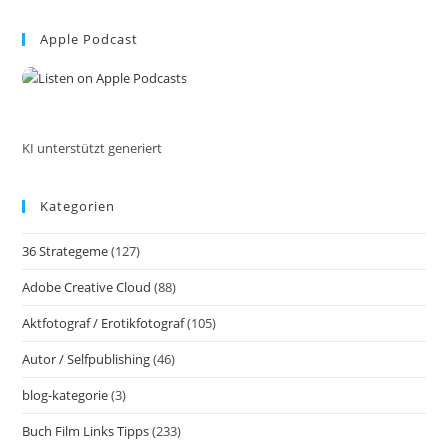
Vervielfältigen
to
Inkl.
37
Apple Podcast
clo
Tipps
the
Und
Tricks
sea
pan
KI unterstützt generiert
Kategorien
36 Strategeme
(127)
Adobe Creative Cloud
(88)
Aktfotograf / Erotikfotograf
(105)
Autor / Selfpublishing
(46)
blog-kategorie
(3)
Buch Film Links Tipps
(233)