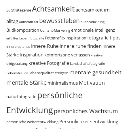
Achtsamkeit
achtsamkeit im
36 Strategeme
bewusst leben
alltag
bildbearbeitung
Authentizität
Bildkomposition
emotionale Intelligenz
Content-Marketing
fotografie tipps
Fotografie-Inspiration
erfülltes Leben
fotografie
innere Ruhe
innere ruhe finden
innere
innere balance
Inspiration
Stärke
komfortzone verlassen
kreative
kreative Fotografie
Landschaftsfotografie
bildgestaltung
mentale gesundheit
Lebensfreude
lebensqualität steigern
mentale Stärke
Motivation
minimalismus
persönliche
naturfotografie
Entwicklung
persönliches Wachstum
Persönlichkeitsentwicklung
persönliche weiterentwicklung