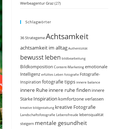
Werbeagentur Graz
(27)
Schlagwörter
Achtsamkeit
36 Strategeme
achtsamkeit im alltag
Authentizität
bewusst leben
bildbearbeitung
Bildkomposition
emotionale
Content-Marketing
Intelligenz
Fotografie-
erfülltes Leben
fotografie
fotografie tipps
Inspiration
innere balance
innere Ruhe
innere ruhe finden
innere
Inspiration
Stärke
komfortzone verlassen
kreative Fotografie
kreative bildgestaltung
Landschaftsfotografie
Lebensfreude
lebensqualität
mentale gesundheit
steigern