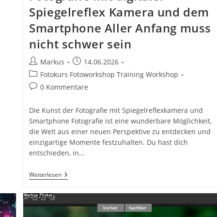
Spiegelreflex Kamera und dem
Smartphone Aller Anfang muss
nicht schwer sein
Beitrags-
Beitrag
Markus
14.06.2026
Autor:
veröffentlicht:
Beitrags-
Fotokurs Fotoworkshop Training Workshop
Kategorie:
Beitrags-
0 Kommentare
Kommentare:
Die Kunst der Fotografie mit Spiegelreflexkamera und
Smartphone Fotografie ist eine wunderbare Möglichkeit,
die Welt aus einer neuen Perspektive zu entdecken und
einzigartige Momente festzuhalten. Du hast dich
entschieden, in…
Einstieg
Weiterlesen
Digitalfotografie
Fotografie
Mit
Digitaler
Spiegelreflex