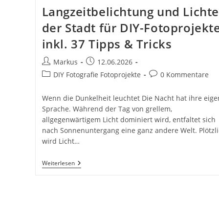
Langzeitbelichtung und Lichte
der Stadt für DIY-Fotoprojekt
inkl. 37 Tipps & Tricks
Beitrags-
Beitrag
Markus
12.06.2026
Autor:
veröffentlicht:
Beitrags-
Beitrags-
DIY Fotografie Fotoprojekte
0 Kommentare
Kategorie:
Kommentare:
Wenn die Dunkelheit leuchtet Die Nacht hat ihre eige
Sprache. Während der Tag von grellem,
allgegenwärtigem Licht dominiert wird, entfaltet sich
nach Sonnenuntergang eine ganz andere Welt. Plötzl
wird Licht…
Licht
Weiterlesen
Und
Nachtaufnahmen.
Langzeitbelichtung
Und
Lichter
Der
Stadt