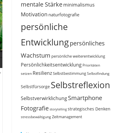
mentale Stärke
minimalismus
Motivation
naturfotografie
persönliche
Entwicklung
persönliches
Wachstum
persönliche weiterentwicklung
Persönlichkeitsentwicklung
Prioritäten
Resilienz
W
Selbstbestimmung
setzen
Selbstfindung
Selbstreflexion
Selbstfürsorge
Smartphone
Selbstverwirklichung
Fotografie
strategisches Denken
storytelling
Zeitmanagement
stressbewältigung