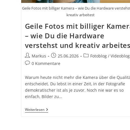
Geile Fotos mit billiger Kamera – wie Du die Hardware versteh
kreativ arbeitest
Geile Fotos mit billiger Kame
– wie Du die Hardware
verstehst und kreativ arbeite
Beitrags-
Beitrag
Beitrags-
Markus
25.06.2026
Fotoblog / Videoblog
Autor:
veröffentlicht:
Kategorie:
Beitrags-
0 Kommentare
Kommentare:
Warum heute nicht mehr die Kamera über die Qualit
entscheidet. Du lebst in einer Zeit, in der Fotografie
demokratischer ist als je zuvor. Noch nie war es so
einfach, Bilder zu…
Geile
Weiterlesen
Fotos
Mit
Billiger
Kamera