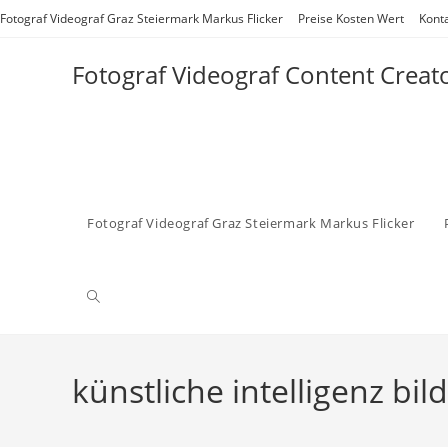
Zum
Fotograf Videograf Graz Steiermark Markus Flicker
Preise Kosten Wert
Kont
Inhalt
springen
Fotograf Videograf Content Creat
Fotograf Videograf Graz Steiermark Markus Flicker
Website-
Suche
künstliche intelligenz bi
umschalten