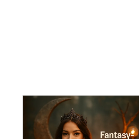
Für
DIY-
Fotoprojekte
Inkl.
37
Tipps
&
Tricks