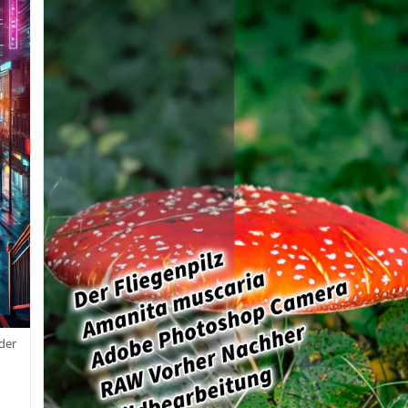
Kamera
Und
Dem
Smartphone
Aller
Anfang
Muss
Nicht
Schwer
Sein
der