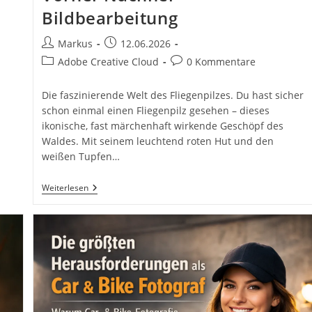
Bildbearbeitung
Beitrags-
Beitrag
Markus
12.06.2026
Autor:
veröffentlicht:
Beitrags-
Beitrags-
Adobe Creative Cloud
0 Kommentare
Kategorie:
Kommentare:
Die faszinierende Welt des Fliegenpilzes. Du hast sicher
schon einmal einen Fliegenpilz gesehen – dieses
ikonische, fast märchenhaft wirkende Geschöpf des
Waldes. Mit seinem leuchtend roten Hut und den
weißen Tupfen…
Der
Weiterlesen
Fliegenpilz
(Amanita
Muscaria)
Und
Die
Magie
Der
Bildbearbeitung
Mit
Adobe
Photoshop