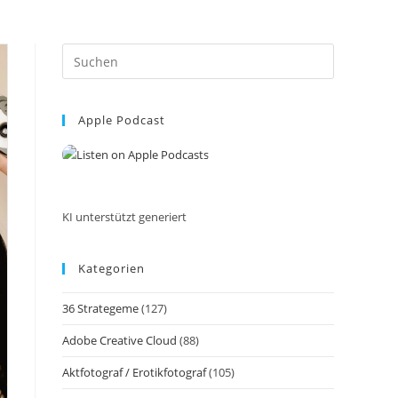
Press
Escape
to
Apple Podcast
close
the
search
panel.
KI unterstützt generiert
Kategorien
36 Strategeme
(127)
Adobe Creative Cloud
(88)
Aktfotograf / Erotikfotograf
(105)