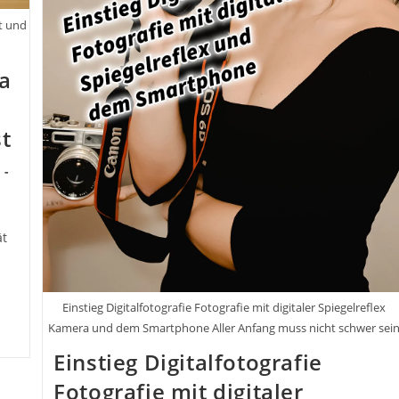
st und
ra
st
ät
Einstieg Digitalfotografie Fotografie mit digitaler Spiegelreflex
Kamera und dem Smartphone Aller Anfang muss nicht schwer sei
Einstieg Digitalfotografie
Fotografie mit digitaler