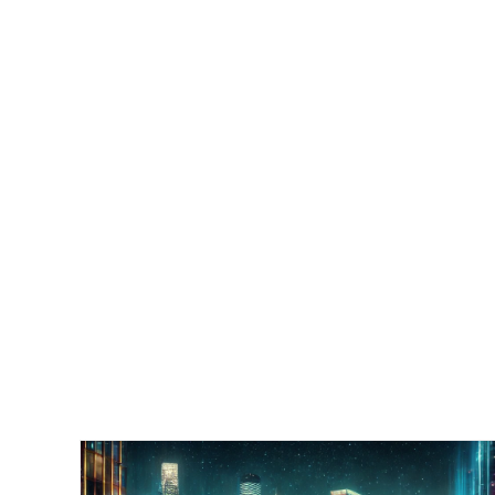
–
Wie
Du
Die
Hardware
Verstehst
Und
Kreativ
Arbeitest