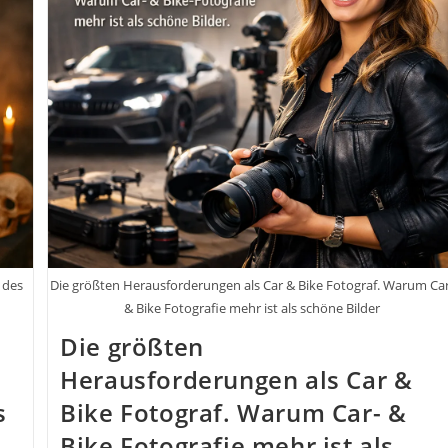
Camera
RAW
Foto
Vorher
Nachher
Bildbearbeitung
 des
Die größten Herausforderungen als Car & Bike Fotograf. Warum Car
& Bike Fotografie mehr ist als schöne Bilder
Die größten
Herausforderungen als Car &
s
Bike Fotograf. Warum Car- &
Bike Fotografie mehr ist als