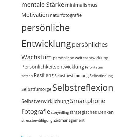
mentale Stärke
minimalismus
Motivation
naturfotografie
persönliche
Entwicklung
persönliches
Wachstum
persönliche weiterentwicklung
Persönlichkeitsentwicklung
Prioritäten
Resilienz
Selbstbestimmung
setzen
Selbstfindung
Selbstreflexion
Selbstfürsorge
Smartphone
Selbstverwirklichung
Fotografie
strategisches Denken
storytelling
Zeitmanagement
stressbewältigung