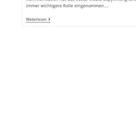
immer wichtigere Rolle eingenommen.…
Social
Weiterlesen
Media
Copywriting.
Anpassung
An
Verschiedene
Plattformen.
Erzeugung
Von
Engagement
Und
Shares.
Das
Copywriting
Buch