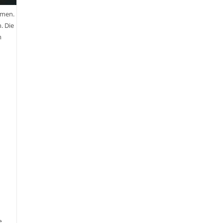
rmen.
. Die
m
e