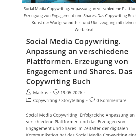
Social Media Copywriting. Anpassung an verschiedene Plattfo
Erzeugung von Engagement und Shares. Das Copywriting Buch
Kunst der Wortgewandtheit und Überzeugung mit deine
Werbetext
Social Media Copywriting.
Anpassung an verschiedene
Plattformen. Erzeugung von
Engagement und Shares. Das
Copywriting Buch
Beitrags-
Beitrag
Markus
19.05.2026
Autor:
veröffentlicht:
Beitrags-
Beitrags-
Copywriting / Storytelling
0 Kommentare
Kategorie:
Kommentare:
Social Media Copywriting: Erfolgreiche Anpassung an
verschiedene Plattformen und das Erzeugen von
Engagement und Shares Im Zeitalter der digitalen
Kommunikation hat das Social Media Copywriting ein