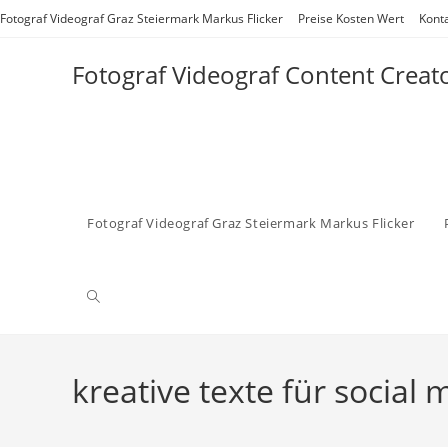
Zum
Fotograf Videograf Graz Steiermark Markus Flicker
Preise Kosten Wert
Kont
Inhalt
springen
Fotograf Videograf Content Creat
Fotograf Videograf Graz Steiermark Markus Flicker
Website-
Suche
kreative texte für social 
umschalten