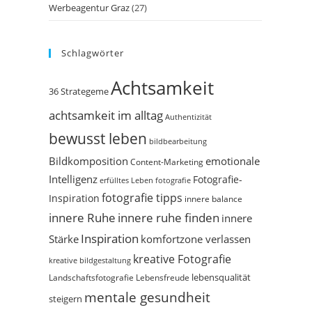
Werbeagentur Graz
(27)
Schlagwörter
Achtsamkeit
36 Strategeme
achtsamkeit im alltag
Authentizität
bewusst leben
bildbearbeitung
Bildkomposition
emotionale
Content-Marketing
Intelligenz
Fotografie-
erfülltes Leben
fotografie
fotografie tipps
Inspiration
innere balance
innere Ruhe
innere ruhe finden
innere
Inspiration
Stärke
komfortzone verlassen
kreative Fotografie
kreative bildgestaltung
Landschaftsfotografie
Lebensfreude
lebensqualität
mentale gesundheit
steigern