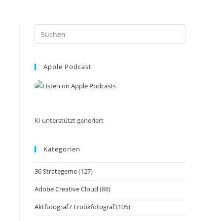
Press
Escape
to
Apple Podcast
close
the
search
panel.
KI unterstützt generiert
Kategorien
36 Strategeme
(127)
Adobe Creative Cloud
(88)
Aktfotograf / Erotikfotograf
(105)