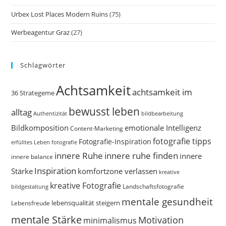
Urbex Lost Places Modern Ruins
(75)
Werbeagentur Graz
(27)
Schlagwörter
Achtsamkeit
achtsamkeit im
36 Strategeme
bewusst leben
alltag
bildbearbeitung
Authentizität
Bildkomposition
emotionale Intelligenz
Content-Marketing
fotografie tipps
Fotografie-Inspiration
erfülltes Leben
fotografie
innere Ruhe
innere ruhe finden
innere
innere balance
Inspiration
Stärke
komfortzone verlassen
kreative
kreative Fotografie
Landschaftsfotografie
bildgestaltung
mentale gesundheit
Lebensfreude
lebensqualität steigern
mentale Stärke
Motivation
minimalismus