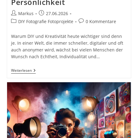
Persönlichkeit
Beitrags-
Beitrag
Markus
27.06.2026
Autor:
veröffentlicht:
Beitrags-
Beitrags-
DIY Fotografie Fotoprojekte
0 Kommentare
Kategorie:
Kommentare:
Warum DIY und Kreativität heute wichtiger sind denn
je. In einer Welt, die immer schneller, digitaler und oft
auch anonymer wird, wächst bei vielen Menschen der
Wunsch nach Echtheit, Individualität und…
DIY
Weiterlesen
&
Kreativität
101
–
Bastelideen
Und
Fotografie
Als
Ausdruck
Deiner
Persönlichkeit