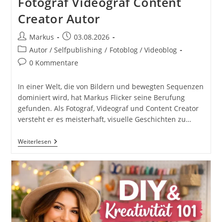
Fotograf Videograf Content
Creator Autor
Beitrags-
Beitrag
Markus
03.08.2026
Autor:
veröffentlicht:
Beitrags-
Autor / Selfpublishing
/
Fotoblog / Videoblog
Kategorie:
Beitrags-
0 Kommentare
Kommentare:
In einer Welt, die von Bildern und bewegten Sequenzen
dominiert wird, hat Markus Flicker seine Berufung
gefunden. Als Fotograf, Videograf und Content Creator
versteht er es meisterhaft, visuelle Geschichten zu…
Fotograf
Weiterlesen
Videograf
Content
Creator
Autor