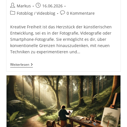
Beitrags-
Beitrag
Markus
16.06.2026
Autor:
veröffentlicht:
Beitrags-
Beitrags-
Fotoblog / Videoblog
0 Kommentare
Kategorie:
Kommentare:
Kreative Freiheit ist das Herzstück der künstlerischen
Entwicklung, sei es in der Fotografie, Videografie oder
Smartphone-Fotografie. Sie ermöglicht es dir, über
konventionelle Grenzen hinauszudenken, mit neuen
Techniken zu experimentieren und…
Kreative
Weiterlesen
Freiheit:
Experimente
Und
Ideen
Für
Einen
Einzigartigen
Stil
In
Der
Fotografie,
Videografie
Und