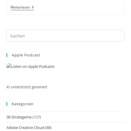
Markus
Weiterlesen
Flicker
Fotograf
Videograf
Contentcreator
Autor
Pre
Fotografie
Videografie
Es
Graz
to
Österreich
Werbung
Apple Podcast
clo
Bildbearbeitung
the
Workshops
Reiseblog
sea
Steiermark
pan
Visuelle
Lösungen
Für
KI unterstützt generiert
Dein
Unternehmen
Kategorien
36 Strategeme
(127)
Adobe Creative Cloud
(88)