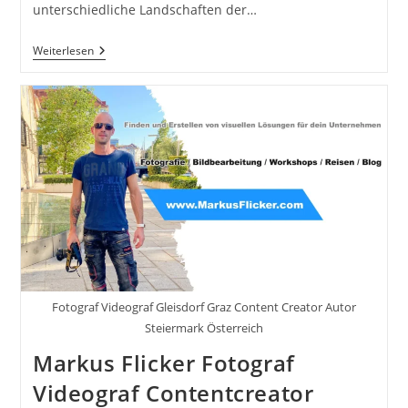
unterschiedliche Landschaften der…
Für
Weiterlesen
Kreative
Und
Entdecker:
Inspiration
Für
Deine
Leidenschaft.
Die
Macht
Der
Mikroabenteuer:
Kleine
Auszeiten
Für
Große
Erlebnisse
Fotograf Videograf Gleisdorf Graz Content Creator Autor
Steiermark Österreich
Markus Flicker Fotograf
Videograf Contentcreator