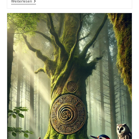
Der
Weiterlesen
Pfau
Und
Das
Große
Bauernhof-
Abenteuer.
20
Spannende
Und
Lehrreiche
Kindergeschichten
Am
Bauernhof
Kinderbuch