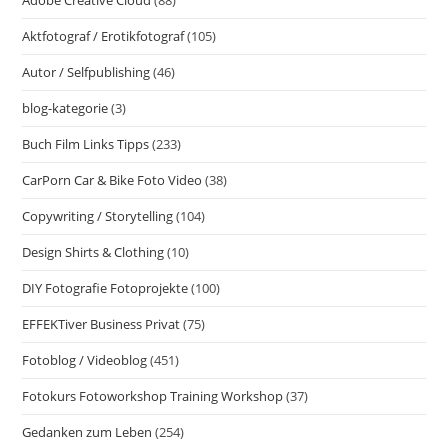
Adobe Creative Cloud
(88)
Helden
Und
Ihre
Aktfotograf / Erotikfotograf
(105)
Magischen
Reisen.
Autor / Selfpublishing
(46)
blog-kategorie
(3)
Buch Film Links Tipps
(233)
CarPorn Car & Bike Foto Video
(38)
Copywriting / Storytelling
(104)
Design Shirts & Clothing
(10)
DIY Fotografie Fotoprojekte
(100)
EFFEKTiver Business Privat
(75)
Fotoblog / Videoblog
(451)
Fotokurs Fotoworkshop Training Workshop
(37)
Gedanken zum Leben
(254)