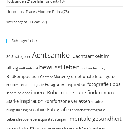
Todsünden 21ste Jahrhundert
(13)
Urbex Lost Places Modern Ruins
(75)
Werbeagentur Graz
(27)
Schlagwörter
Achtsamkeit
achtsamkeit im
36 Strategeme
bewusst leben
alltag
bildbearbeitung
Authentizität
Bildkomposition
emotionale Intelligenz
Content-Marketing
fotografie tipps
Fotografie-Inspiration
erfülltes Leben
fotografie
innere Ruhe
innere ruhe finden
innere
innere balance
Inspiration
Stärke
komfortzone verlassen
kreative
kreative Fotografie
Landschaftsfotografie
bildgestaltung
mentale gesundheit
Lebensfreude
lebensqualität steigern
mentale Stärke