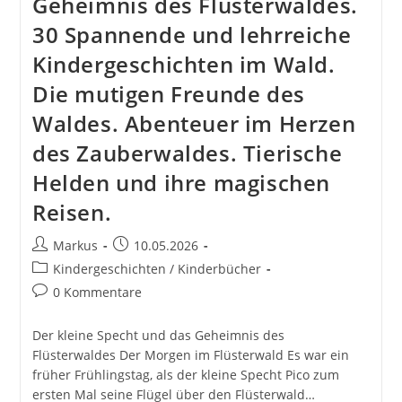
Geheimnis des Flüsterwaldes.
30 Spannende und lehrreiche
Kindergeschichten im Wald.
Die mutigen Freunde des
Waldes. Abenteuer im Herzen
des Zauberwaldes. Tierische
Helden und ihre magischen
Reisen.
Beitrags-
Beitrag
Markus
10.05.2026
Autor:
veröffentlicht:
Beitrags-
Kindergeschichten / Kinderbücher
Kategorie:
Beitrags-
0 Kommentare
Kommentare:
Der kleine Specht und das Geheimnis des
Flüsterwaldes Der Morgen im Flüsterwald Es war ein
früher Frühlingstag, als der kleine Specht Pico zum
ersten Mal seine Flügel über den Flüsterwald…