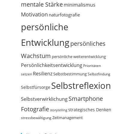
mentale Stärke
minimalismus
Motivation
naturfotografie
persönliche
Entwicklung
persönliches
Wachstum
persönliche weiterentwicklung
Persönlichkeitsentwicklung
Prioritäten
Resilienz
Selbstbestimmung
setzen
Selbstfindung
Selbstreflexion
Selbstfürsorge
Smartphone
Selbstverwirklichung
Fotografie
strategisches Denken
storytelling
Zeitmanagement
stressbewältigung