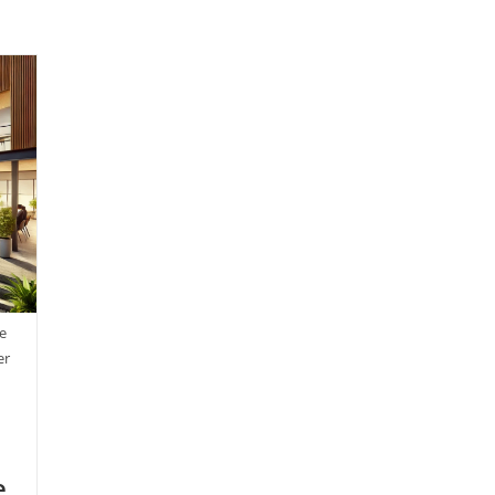
he
er
e