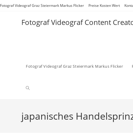
Zum
Fotograf Videograf Graz Steiermark Markus Flicker
Preise Kosten Wert
Kont
Inhalt
springen
Fotograf Videograf Content Creat
Fotograf Videograf Graz Steiermark Markus Flicker
Website-
Suche
japanisches Handelsprin
umschalten