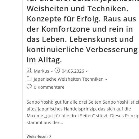
Weisheiten und Techniken.
Konzepte für Erfolg. Raus aus
der Komfortzone und rein in
das Leben. Lebenskunst und
kontinuierliche Verbesserung
im Alltag.
Beitrags-
Beitrag
Markus
04.05.2026
Autor:
veröffentlicht:
Beitrags-
Japanische Weisheiten Techniken
Kategorie:
Beitrags-
0 Kommentare
Kommentare:
Sanpo Yoshi: gut für alle drei Seiten Sanpo Yoshi ist e
altes japanisches Handelsprinzip, das sich auf die
Maxime „gut für alle drei Seiten“ stützt. Dieses Prinzi
stammt aus der…
3
Weiterlesen