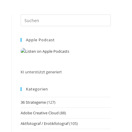
Press
Escape
to
Apple Podcast
close
the
search
panel.
KI unterstützt generiert
Kategorien
36 Strategeme
(127)
Adobe Creative Cloud
(88)
Aktfotograf / Erotikfotograf
(105)