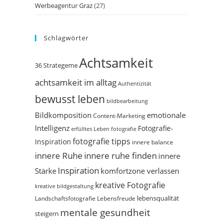
Werbeagentur Graz
(27)
Schlagwörter
Achtsamkeit
36 Strategeme
achtsamkeit im alltag
Authentizität
bewusst leben
bildbearbeitung
Bildkomposition
emotionale
Content-Marketing
Intelligenz
Fotografie-
erfülltes Leben
fotografie
fotografie tipps
Inspiration
innere balance
innere Ruhe
innere ruhe finden
innere
Inspiration
Stärke
komfortzone verlassen
kreative Fotografie
kreative bildgestaltung
Landschaftsfotografie
Lebensfreude
lebensqualität
mentale gesundheit
steigern