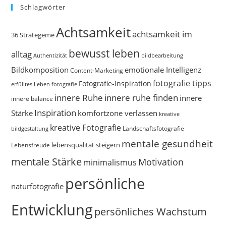
Schlagwörter
Achtsamkeit
achtsamkeit im
36 Strategeme
bewusst leben
alltag
bildbearbeitung
Authentizität
Bildkomposition
emotionale Intelligenz
Content-Marketing
fotografie tipps
Fotografie-Inspiration
erfülltes Leben
fotografie
innere Ruhe
innere ruhe finden
innere
innere balance
Inspiration
Stärke
komfortzone verlassen
kreative
kreative Fotografie
Landschaftsfotografie
bildgestaltung
mentale gesundheit
Lebensfreude
lebensqualität steigern
mentale Stärke
Motivation
minimalismus
persönliche
naturfotografie
Entwicklung
persönliches Wachstum