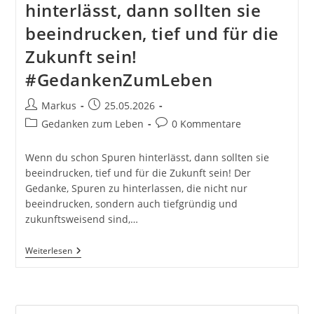
hinterlässt, dann sollten sie
beeindrucken, tief und für die
Zukunft sein!
#GedankenZumLeben
Beitrags-
Beitrag
Markus
25.05.2026
Autor:
veröffentlicht:
Beitrags-
Beitrags-
Gedanken zum Leben
0 Kommentare
Kategorie:
Kommentare:
Wenn du schon Spuren hinterlässt, dann sollten sie
beeindrucken, tief und für die Zukunft sein! Der
Gedanke, Spuren zu hinterlassen, die nicht nur
beeindrucken, sondern auch tiefgründig und
zukunftsweisend sind,…
Wenn
Weiterlesen
Du
Schon
Spuren
Hinterlässt,
Dann
Pre