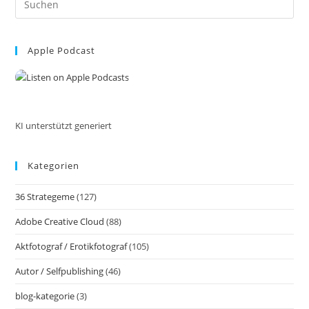
Sollten
Sie
Es
Beeindrucken,
to
Tief
Und
Apple Podcast
clo
Für
the
Die
Zukunft
sea
Sein!
pan
#GedankenZumLeben
KI unterstützt generiert
Kategorien
36 Strategeme
(127)
Adobe Creative Cloud
(88)
Aktfotograf / Erotikfotograf
(105)
Autor / Selfpublishing
(46)
blog-kategorie
(3)