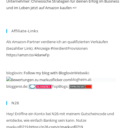
Unternehmer: Chinesische Strategien für deinen Erfolg im Business
und im Leben jetzt auf Amazon kaufen =>
Affiliate-Links
Als Amazon-Partner verdiene ich an qualifizierten Verkäufen
(bezahlter Link). #Anzeige #VerdientProvisionen
https://amzn.to/4darwFp
bloglovin:
Follow my blog with Bloglovin
Webwiki:
blogheim.at:
bloggerei.de:
TopBlogs:
N26
Hey! Eröffne ein Konto bei N26 mit meinem Gutscheincode und
entdecke, wie einfach Banking sein kann. Nutze
markusf0719.
https://n26.com/r/markusf0719