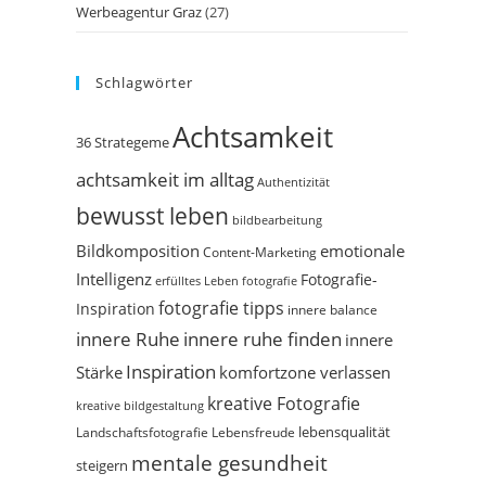
Werbeagentur Graz
(27)
Schlagwörter
Achtsamkeit
36 Strategeme
achtsamkeit im alltag
Authentizität
bewusst leben
bildbearbeitung
Bildkomposition
emotionale
Content-Marketing
Intelligenz
Fotografie-
erfülltes Leben
fotografie
fotografie tipps
Inspiration
innere balance
innere Ruhe
innere ruhe finden
innere
Inspiration
Stärke
komfortzone verlassen
kreative Fotografie
kreative bildgestaltung
Landschaftsfotografie
Lebensfreude
lebensqualität
mentale gesundheit
steigern