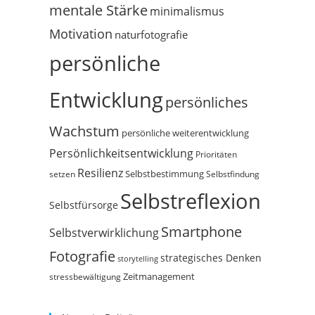
mentale Stärke
minimalismus
Motivation
naturfotografie
persönliche
Entwicklung
persönliches
Wachstum
persönliche weiterentwicklung
Persönlichkeitsentwicklung
Prioritäten
Resilienz
Selbstbestimmung
setzen
Selbstfindung
Selbstreflexion
Selbstfürsorge
Smartphone
Selbstverwirklichung
Fotografie
strategisches Denken
storytelling
Zeitmanagement
stressbewältigung