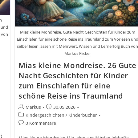
m
n und
Mias kleine Mondreise. Gute Nacht Geschichten für Kinder zum
h von
Einschlafen für eine schöne Reise ins Traumland zum Vorlesen un
selber lesen lassen mit Mehrwert, Wissen und Lernerfolg Buch vo
Markus Flicker
Mias kleine Mondreise. 26 Gute
Nacht Geschichten für Kinder
zum Einschlafen für eine
schöne Reise ins Traumland
Beitrags-
Beitrag
Markus
30.05.2026
Autor:
veröffentlicht:
Beitrags-
Kindergeschichten / Kinderbücher
Kategorie:
Beitrags-
0 Kommentare
Kommentare:
t
Mias kleine Mondreise Mia, eine zweijährige lebhafte