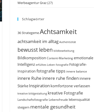
Werbeagentur Graz
(27)
Schlagwörter
Achtsamkeit
d
36 Strategeme
n
achtsamkeit im alltag
Authentizität
bewusst leben
bildbearbeitung
Bildkomposition
emotionale
Content-Marketing
Intelligenz
Fotografie-
erfülltes Leben
fotografie
fotografie tipps
Inspiration
innere balance
innere Ruhe
innere ruhe finden
innere
Inspiration
Stärke
komfortzone verlassen
kreative Fotografie
kreative bildgestaltung
Landschaftsfotografie
Lebensfreude
lebensqualität
mentale gesundheit
steigern