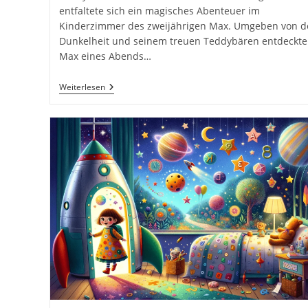
entfaltete sich ein magisches Abenteuer im
Kinderzimmer des zweijährigen Max. Umgeben von d
Dunkelheit und seinem treuen Teddybären entdeckte
Max eines Abends…
Teddys
Weiterlesen
Traumreise.
26
Gute
Nacht
Geschichten
Für
Kinder
Zum
Einschlafen
Für
Eine
Schöne
Reise
Ins
Traumland
Kinderbuch