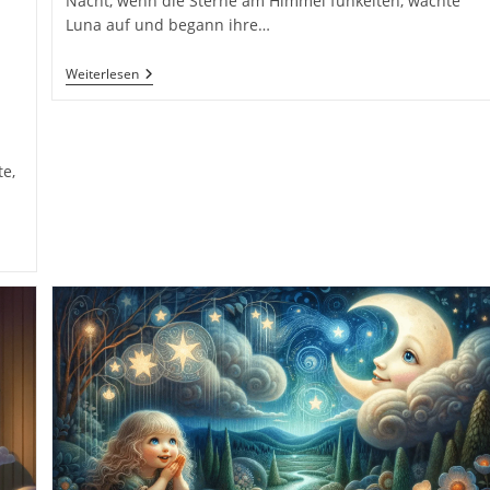
Nacht, wenn die Sterne am Himmel funkelten, wachte
Luna auf und begann ihre…
Die
Weiterlesen
Abenteuer
Von
Luna,
Dem
Kleinen
te,
Mond.
26
Gute
Nacht
Geschichten
Für
Kinder
Zum
Einschlafen
Für
Eine
Schöne
Reise
Ins
Traumland
Buch