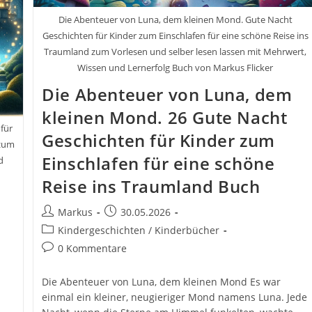
Die Abenteuer von Luna, dem kleinen Mond. Gute Nacht
Geschichten für Kinder zum Einschlafen für eine schöne Reise ins
Traumland zum Vorlesen und selber lesen lassen mit Mehrwert,
Wissen und Lernerfolg Buch von Markus Flicker
Die Abenteuer von Luna, dem
kleinen Mond. 26 Gute Nacht
für
Geschichten für Kinder zum
 zum
Einschlafen für eine schöne
d
Reise ins Traumland Buch
Beitrags-
Beitrag
Markus
30.05.2026
Autor:
veröffentlicht:
Beitrags-
Kindergeschichten / Kinderbücher
Kategorie:
Beitrags-
0 Kommentare
Kommentare:
Die Abenteuer von Luna, dem kleinen Mond Es war
einmal ein kleiner, neugieriger Mond namens Luna. Jede