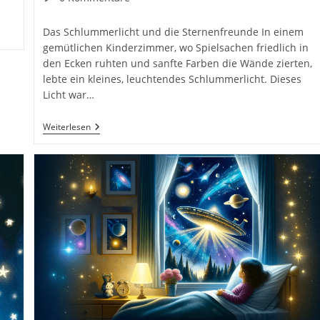
Kommentare:
Das Schlummerlicht und die Sternenfreunde In einem
gemütlichen Kinderzimmer, wo Spielsachen friedlich in
den Ecken ruhten und sanfte Farben die Wände zierten,
lebte ein kleines, leuchtendes Schlummerlicht. Dieses
Licht war…
Das
Weiterlesen
Schlummerlicht
Und
Die
Sternenfreunde.
26
Gute
Nacht
Geschichten
Für
Kinder
Zum
Einschlafen
Kinderbuch