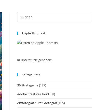
Press
Escape
to
Apple Podcast
close
the
search
panel.
KI unterstützt generiert
Kategorien
36 Strategeme
(127)
Adobe Creative Cloud
(88)
Aktfotograf / Erotikfotograf
(105)