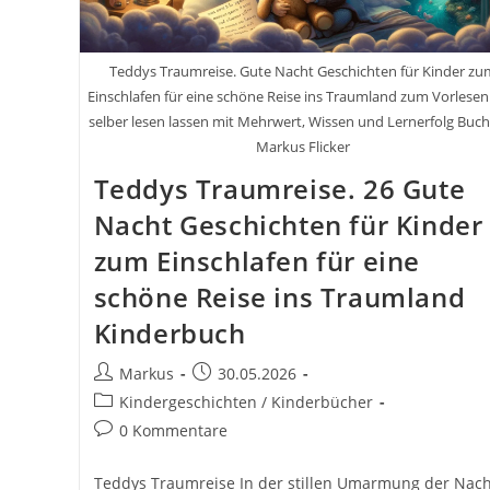
Schöne
Reise
Ins
Traumland
Teddys Traumreise. Gute Nacht Geschichten für Kinder zu
Einschlafen für eine schöne Reise ins Traumland zum Vorlese
selber lesen lassen mit Mehrwert, Wissen und Lernerfolg Buc
Markus Flicker
Teddys Traumreise. 26 Gute
Nacht Geschichten für Kinder
zum Einschlafen für eine
schöne Reise ins Traumland
Kinderbuch
Beitrags-
Beitrag
Markus
30.05.2026
Autor:
veröffentlicht:
Beitrags-
Kindergeschichten / Kinderbücher
Kategorie:
Beitrags-
0 Kommentare
Kommentare:
Teddys Traumreise In der stillen Umarmung der Nach