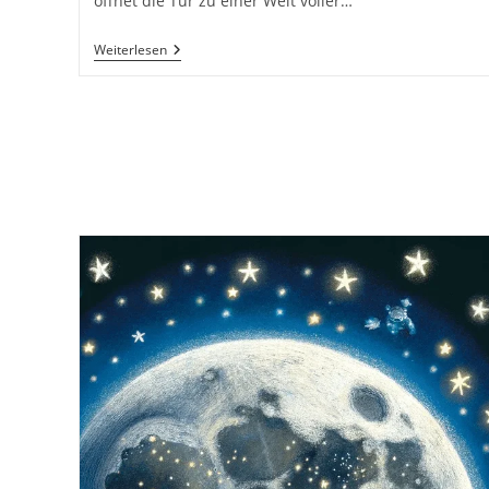
öffnet die Tür zu einer Welt voller…
Emma
Weiterlesen
Und
Die
Reise
Zum
Lernplaneten.
26
Gute
Nacht
Geschichten
Für
Kinder
Zum
Einschlafen
Für
Eine
Schöne
Reise
Ins
Traumland