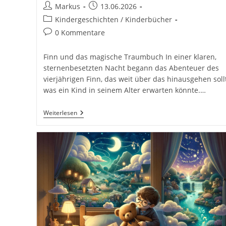
Beitrags-
Beitrag
Markus
13.06.2026
Autor:
veröffentlicht:
Beitrags-
Kindergeschichten / Kinderbücher
Kategorie:
Beitrags-
0 Kommentare
Kommentare:
Finn und das magische Traumbuch In einer klaren,
sternenbesetzten Nacht begann das Abenteuer des
vierjährigen Finn, das weit über das hinausgehen soll
was ein Kind in seinem Alter erwarten könnte.…
Finn
Weiterlesen
Und
Das
Magische
Traumbuch.
26
Gute
Nacht
Geschichten
Für
Kinder
Zum
Einschlafen
Für
Eine