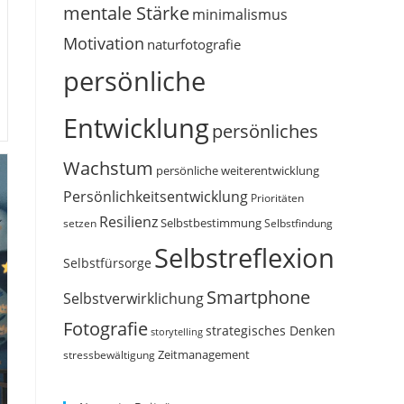
mentale Stärke
minimalismus
Motivation
naturfotografie
persönliche
Entwicklung
persönliches
Wachstum
persönliche weiterentwicklung
Persönlichkeitsentwicklung
Prioritäten
Resilienz
Selbstbestimmung
setzen
Selbstfindung
Selbstreflexion
Selbstfürsorge
Smartphone
Selbstverwirklichung
Fotografie
strategisches Denken
storytelling
Zeitmanagement
stressbewältigung