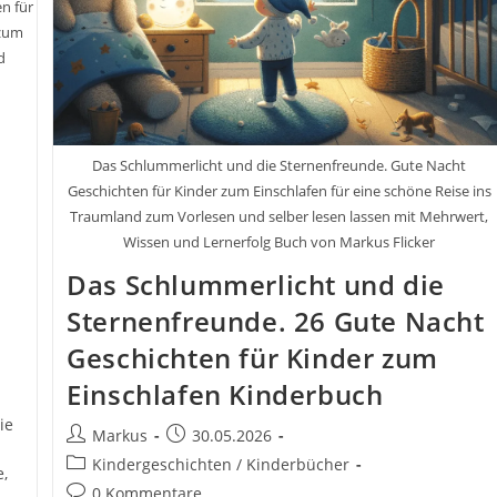
n für
 zum
d
Das Schlummerlicht und die Sternenfreunde. Gute Nacht
Geschichten für Kinder zum Einschlafen für eine schöne Reise ins
Traumland zum Vorlesen und selber lesen lassen mit Mehrwert,
Wissen und Lernerfolg Buch von Markus Flicker
Das Schlummerlicht und die
Sternenfreunde. 26 Gute Nacht
Geschichten für Kinder zum
Einschlafen Kinderbuch
ie
Beitrags-
Beitrag
Markus
30.05.2026
Autor:
veröffentlicht:
Beitrags-
Kindergeschichten / Kinderbücher
,
Kategorie:
Beitrags-
0 Kommentare