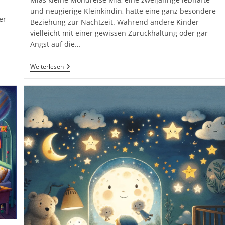
und neugierige Kleinkindin, hatte eine ganz besondere
er
Beziehung zur Nachtzeit. Während andere Kinder
vielleicht mit einer gewissen Zurückhaltung oder gar
Angst auf die…
Mias
Weiterlesen
Kleine
Mondreise.
26
Gute
Nacht
Geschichten
Für
Kinder
Zum
Einschlafen
Für
Eine
Schöne
Reise
Ins
Traumland