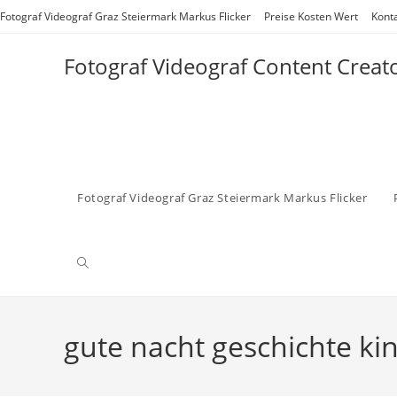
Zum
Fotograf Videograf Graz Steiermark Markus Flicker
Preise Kosten Wert
Kont
Inhalt
springen
Fotograf Videograf Content Creat
Fotograf Videograf Graz Steiermark Markus Flicker
Website-
Suche
gute nacht geschichte ki
umschalten