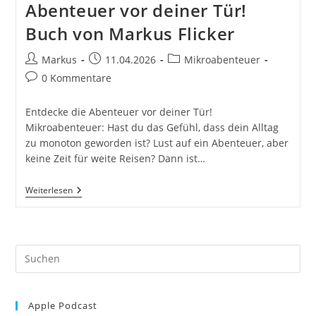
Abenteuer vor deiner Tür!
Buch von Markus Flicker
Beitrags-
Beitrag
Beitrags-
Markus
11.04.2026
Mikroabenteuer
Autor:
veröffentlicht:
Kategorie:
Beitrags-
0 Kommentare
Kommentare:
Entdecke die Abenteuer vor deiner Tür!
Mikroabenteuer: Hast du das Gefühl, dass dein Alltag
zu monoton geworden ist? Lust auf ein Abenteuer, aber
keine Zeit für weite Reisen? Dann ist…
Die
Weiterlesen
Macht
Der
Mikroabenteuer:
Kleine
Auszeiten
Pre
Für
Große
Es
Erlebnisse.
to
Entdecke
Die
Apple Podcast
clo
Abenteuer