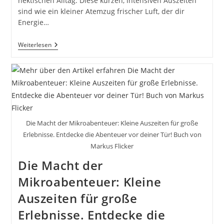
hektischen Alltag. Diese kurzen, intensiven Auszeiten
sind wie ein kleiner Atemzug frischer Luft, der dir
Energie…
Mikroabenteuer:
Weiterlesen
Tages-
Und
Wochenpläne.
Die
Macht
Der
Mikroabenteuer:
Kleine
Auszeiten
Die Macht der Mikroabenteuer: Kleine Auszeiten für große
Für
Große
Erlebnisse. Entdecke die Abenteuer vor deiner Tür! Buch von
Erlebnisse:
Markus Flicker
Entdecke
Die
Die Macht der
Abenteuer
Vor
Mikroabenteuer: Kleine
Deiner
Tür!
Auszeiten für große
Erlebnisse. Entdecke die