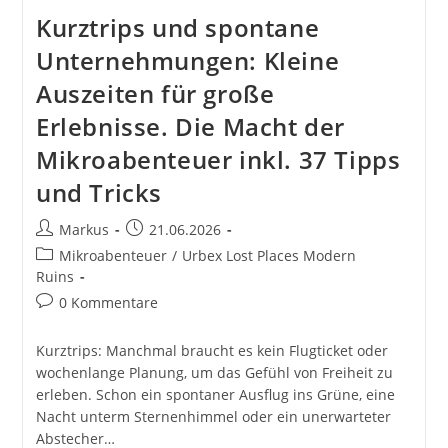
Kurztrips und spontane
Unternehmungen: Kleine
Auszeiten für große
Erlebnisse. Die Macht der
Mikroabenteuer inkl. 37 Tipps
und Tricks
Beitrags-
Beitrag
Markus
21.06.2026
Autor:
veröffentlicht:
Beitrags-
Mikroabenteuer
/
Urbex Lost Places Modern
Kategorie:
Ruins
Beitrags-
0 Kommentare
Kommentare:
Kurztrips: Manchmal braucht es kein Flugticket oder
wochenlange Planung, um das Gefühl von Freiheit zu
erleben. Schon ein spontaner Ausflug ins Grüne, eine
Nacht unterm Sternenhimmel oder ein unerwarteter
Abstecher…