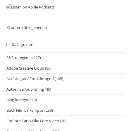
the
Vor
Deiner
sea
Tür!
pan
Buch
Von
Markus
KI unterstützt generiert
Flicker
Kategorien
36 Strategeme
(127)
Adobe Creative Cloud
(88)
Aktfotograf / Erotikfotograf
(105)
Autor / Selfpublishing
(46)
blog-kategorie
(3)
Buch Film Links Tipps
(233)
CarPorn Car & Bike Foto Video
(38)