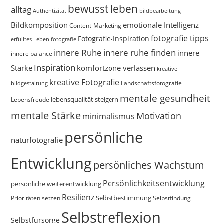
bewusst leben
alltag
bildbearbeitung
Authentizität
Bildkomposition
emotionale Intelligenz
Content-Marketing
fotografie tipps
Fotografie-Inspiration
erfülltes Leben
fotografie
innere Ruhe
innere ruhe finden
innere
innere balance
Inspiration
Stärke
komfortzone verlassen
kreative
kreative Fotografie
Landschaftsfotografie
bildgestaltung
mentale gesundheit
Lebensfreude
lebensqualität steigern
mentale Stärke
Motivation
minimalismus
persönliche
naturfotografie
Entwicklung
persönliches Wachstum
Persönlichkeitsentwicklung
persönliche weiterentwicklung
Resilienz
Selbstbestimmung
Prioritäten setzen
Selbstfindung
Selbstreflexion
Selbstfürsorge