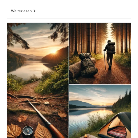
Kurztrips
Weiterlesen
Und
Spontane
Unternehmungen:
Kleine
Auszeiten
Für
Große
Erlebnisse.
Die
Macht
Der
Mikroabenteuer
Inkl.
37
Tipps
Und
Tricks