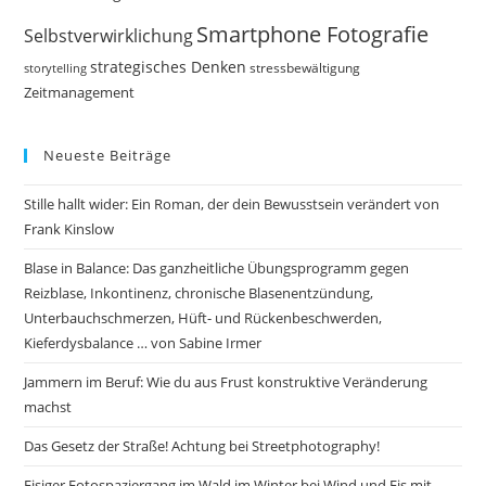
Smartphone Fotografie
Selbstverwirklichung
strategisches Denken
storytelling
stressbewältigung
Zeitmanagement
Neueste Beiträge
Stille hallt wider: Ein Roman, der dein Bewusstsein verändert von
Frank Kinslow
Blase in Balance: Das ganzheitliche Übungsprogramm gegen
Reizblase, Inkontinenz, chronische Blasenentzündung,
Unterbauchschmerzen, Hüft- und Rückenbeschwerden,
Kieferdysbalance … von Sabine Irmer
Jammern im Beruf: Wie du aus Frust konstruktive Veränderung
machst
Das Gesetz der Straße! Achtung bei Streetphotography!
Eisiger Fotospaziergang im Wald im Winter bei Wind und Eis mit