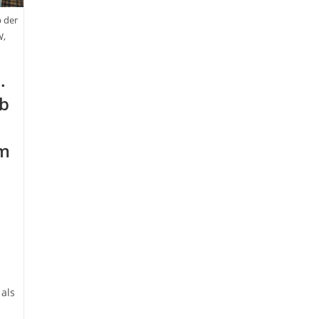
b der
W,
.
lb
em
als