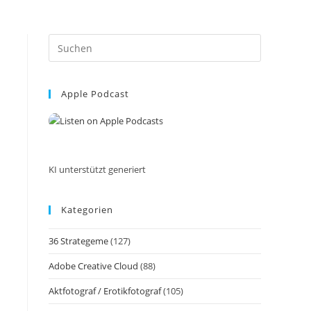
Press
Escape
to
Apple Podcast
close
the
search
panel.
KI unterstützt generiert
Kategorien
36 Strategeme
(127)
Adobe Creative Cloud
(88)
Aktfotograf / Erotikfotograf
(105)