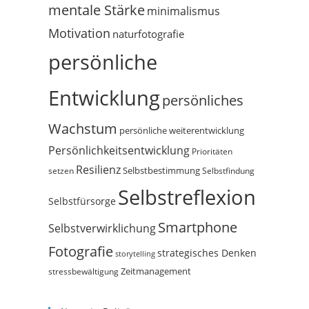
mentale Stärke
minimalismus
Motivation
naturfotografie
persönliche
Entwicklung
persönliches
Wachstum
persönliche weiterentwicklung
Persönlichkeitsentwicklung
Prioritäten
Resilienz
Selbstbestimmung
setzen
Selbstfindung
Selbstreflexion
Selbstfürsorge
Smartphone
Selbstverwirklichung
Fotografie
strategisches Denken
storytelling
Zeitmanagement
stressbewältigung