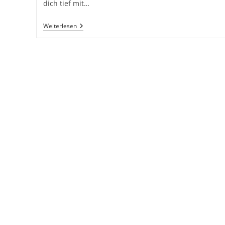
dich tief mit…
Schweden:
Weiterlesen
Roadtrip
In
Europa.
Reisen
Mit
Dem
Auto
Innerhalb
Der
EU.
Citytrips,
Camping,
Landschaft,
Rundfahrt
Mit
Dem
PKW,
Romantische
Städte
Und
Urlaubsinspiration