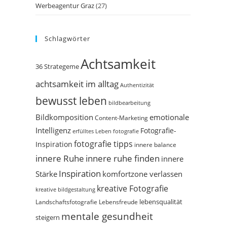
Werbeagentur Graz
(27)
Schlagwörter
Achtsamkeit
36 Strategeme
achtsamkeit im alltag
Authentizität
bewusst leben
bildbearbeitung
Bildkomposition
emotionale
Content-Marketing
Intelligenz
Fotografie-
erfülltes Leben
fotografie
fotografie tipps
Inspiration
innere balance
innere Ruhe
innere ruhe finden
innere
Inspiration
Stärke
komfortzone verlassen
kreative Fotografie
kreative bildgestaltung
Landschaftsfotografie
Lebensfreude
lebensqualität
mentale gesundheit
steigern