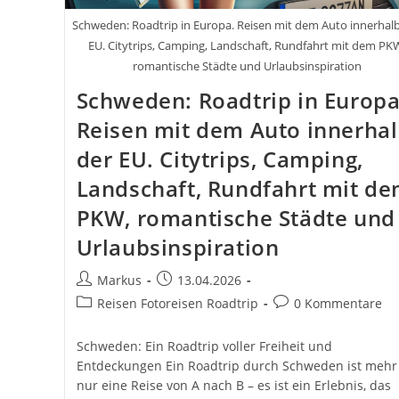
Schweden: Roadtrip in Europa. Reisen mit dem Auto innerhal
EU. Citytrips, Camping, Landschaft, Rundfahrt mit dem PK
romantische Städte und Urlaubsinspiration
Schweden: Roadtrip in Europa
Reisen mit dem Auto innerha
der EU. Citytrips, Camping,
Landschaft, Rundfahrt mit d
PKW, romantische Städte und
Urlaubsinspiration
Beitrags-
Beitrag
Markus
13.04.2026
Autor:
veröffentlicht:
Beitrags-
Beitrags-
Reisen Fotoreisen Roadtrip
0 Kommentare
Kategorie:
Kommentare:
Schweden: Ein Roadtrip voller Freiheit und
Entdeckungen Ein Roadtrip durch Schweden ist mehr 
nur eine Reise von A nach B – es ist ein Erlebnis, das