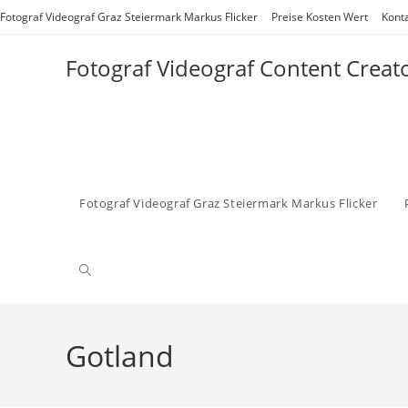
Zum
Fotograf Videograf Graz Steiermark Markus Flicker
Preise Kosten Wert
Kont
Inhalt
springen
Fotograf Videograf Content Creat
Fotograf Videograf Graz Steiermark Markus Flicker
Website-
Suche
Gotland
umschalten