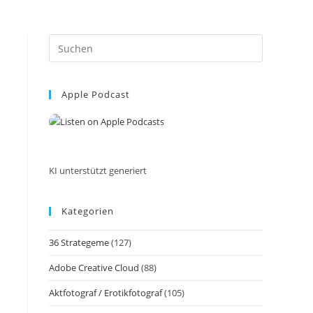
Press
Escape
to
Apple Podcast
close
the
search
panel.
KI unterstützt generiert
Kategorien
36 Strategeme
(127)
Adobe Creative Cloud
(88)
Aktfotograf / Erotikfotograf
(105)