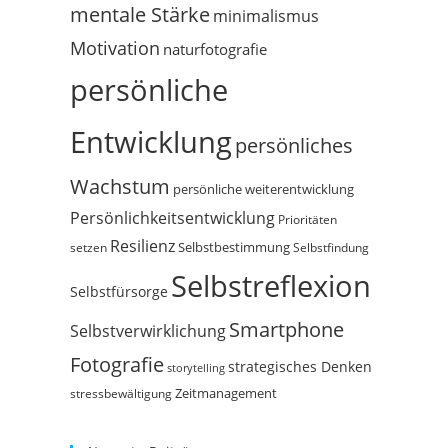
mentale Stärke
minimalismus
Motivation
naturfotografie
persönliche
Entwicklung
persönliches
Wachstum
persönliche weiterentwicklung
Persönlichkeitsentwicklung
Prioritäten
Resilienz
Selbstbestimmung
setzen
Selbstfindung
Selbstreflexion
Selbstfürsorge
Smartphone
Selbstverwirklichung
Fotografie
strategisches Denken
storytelling
Zeitmanagement
stressbewältigung