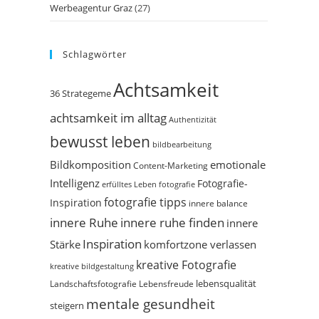
Werbeagentur Graz
(27)
Schlagwörter
Achtsamkeit
36 Strategeme
achtsamkeit im alltag
Authentizität
bewusst leben
bildbearbeitung
Bildkomposition
emotionale
Content-Marketing
Intelligenz
Fotografie-
erfülltes Leben
fotografie
fotografie tipps
Inspiration
innere balance
innere Ruhe
innere ruhe finden
innere
Inspiration
Stärke
komfortzone verlassen
kreative Fotografie
kreative bildgestaltung
Landschaftsfotografie
Lebensfreude
lebensqualität
mentale gesundheit
steigern