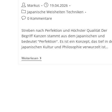
Beitrags-
Beitrag
Markus
19.04.2026
Autor:
veröffentlicht:
Beitrags-
Japanische Weisheiten Techniken
Kategorie:
Beitrags-
0 Kommentare
Kommentare:
Streben nach Perfektion und Höchster Qualität Der
Begriff Kanzen stammt aus dem Japanischen und
bedeutet "Perfektion". Es ist ein Konzept, das tief in d
japanischen Kultur und Philosophie verwurzelt ist…
Kanzen:
Weiterlesen
Streben
Nach
Perfektion
Und
Höchster
Qualität.
Japanische
Weisheiten
Und
Techniken
Inkl.
37
Tipps