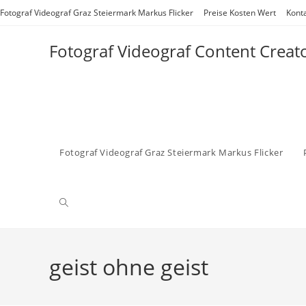
Zum
Fotograf Videograf Graz Steiermark Markus Flicker
Preise Kosten Wert
Kont
Inhalt
springen
Fotograf Videograf Content Creat
Fotograf Videograf Graz Steiermark Markus Flicker
Website-
Suche
geist ohne geist
umschalten