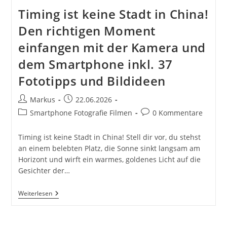
Timing ist keine Stadt in China!
Den richtigen Moment
einfangen mit der Kamera und
dem Smartphone inkl. 37
Fototipps und Bildideen
Beitrags-
Beitrag
Markus
22.06.2026
Autor:
veröffentlicht:
Beitrags-
Beitrags-
Smartphone Fotografie Filmen
0 Kommentare
Kategorie:
Kommentare:
Timing ist keine Stadt in China! Stell dir vor, du stehst
an einem belebten Platz, die Sonne sinkt langsam am
Horizont und wirft ein warmes, goldenes Licht auf die
Gesichter der…
Timing
Weiterlesen
Ist
Keine
Stadt
In