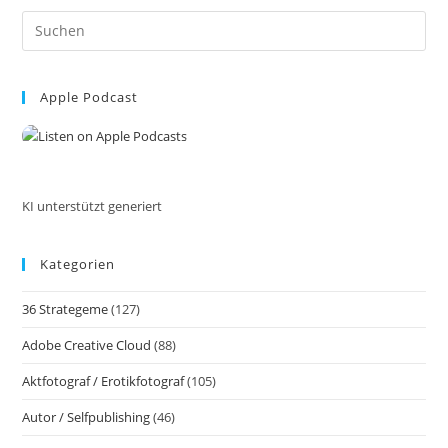
China!
Pre
Den
Richtigen
Es
Moment
to
Einfangen
Mit
Apple Podcast
clo
Der
the
Kamera
Und
sea
Dem
pan
Smartphone
Inkl.
37
KI unterstützt generiert
Fototipps
Und
Bildideen
Kategorien
36 Strategeme
(127)
Adobe Creative Cloud
(88)
Aktfotograf / Erotikfotograf
(105)
Autor / Selfpublishing
(46)