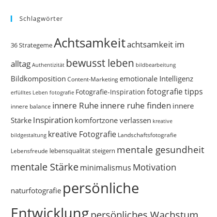
Schlagwörter
Achtsamkeit
achtsamkeit im
36 Strategeme
bewusst leben
alltag
bildbearbeitung
Authentizität
Bildkomposition
emotionale Intelligenz
Content-Marketing
fotografie tipps
Fotografie-Inspiration
erfülltes Leben
fotografie
innere Ruhe
innere ruhe finden
innere
innere balance
Inspiration
Stärke
komfortzone verlassen
kreative
kreative Fotografie
Landschaftsfotografie
bildgestaltung
mentale gesundheit
Lebensfreude
lebensqualität steigern
mentale Stärke
Motivation
minimalismus
persönliche
naturfotografie
Entwicklung
persönliches Wachstum