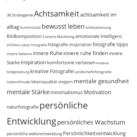
Achtsamkeit
achtsamkeit im
36 Strategeme
bewusst leben
alltag
bildbearbeitung
Authentizität
Bildkomposition
emotionale Intelligenz
Content-Marketing
fotografie tipps
Fotografie-Inspiration
erfülltes Leben
fotografie
innere Ruhe
innere ruhe finden
innere
innere balance
Inspiration
Stärke
komfortzone verlassen
kreative
kreative Fotografie
Landschaftsfotografie
bildgestaltung
mentale gesundheit
Lebensfreude
lebensqualität steigern
mentale Stärke
Motivation
minimalismus
persönliche
naturfotografie
Entwicklung
persönliches Wachstum
Persönlichkeitsentwicklung
persönliche weiterentwicklung