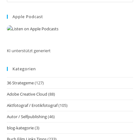
Und
Es
Lehrreiche
to
Kindergeschichten
Im
Apple Podcast
clo
Wald.
the
Die
Mutigen
sea
Freunde
pan
Des
Waldes.
Abenteuer
KI unterstützt generiert
Im
Herzen
Des
Kategorien
Zauberwaldes
36 Strategeme
(127)
Adobe Creative Cloud
(88)
Aktfotograf / Erotikfotograf
(105)
Autor / Selfpublishing
(46)
blog-kategorie
(3)
Buch Film Links Tipps
(233)