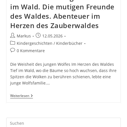
im Wald. Die mutigen Freunde
des Waldes. Abenteuer im
Herzen des Zauberwaldes
Beitrags-
Beitrag
Markus
12.05.2026
Autor:
veröffentlicht:
Beitrags-
Kindergeschichten / Kinderbücher
Kategorie:
Beitrags-
0 Kommentare
Kommentare:
Die Weisheit des jungen Wolfes Im Herzen des Waldes
Tief im Wald, wo die Bäume so hoch wuchsen, dass ihre
Spitzen die Wolken zu berühren schienen, lebte eine
junge Wolfsfamilie.…
Die
Weiterlesen
Weisheit
Des
Jungen
Wolfes.
30
Pre
Spannende