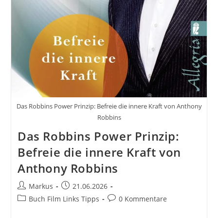
Chinesische
Strategien
Für
Deinen
Erfolg
Im
Business
Und
Im
Leben
Das Robbins Power Prinzip: Befreie die innere Kraft von Anthony
Robbins
Das Robbins Power Prinzip:
Befreie die innere Kraft von
Anthony Robbins
Beitrags-
Beitrag
Markus
21.06.2026
Autor:
veröffentlicht:
Beitrags-
Beitrags-
Buch Film Links Tipps
0 Kommentare
Kategorie:
Kommentare: