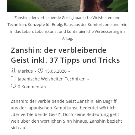
Zanshin: der verbleibende Geist. Japanische Weisheiten und
Techniken. Konzepte für Erfolg. Raus aus der Komfortzone und rein
in das Leben. Lebenskunst und kontinuierliche Verbesserung im
Alltag.
Zanshin: der verbleibende
Geist inkl. 37 Tipps und Tricks
Beitrags-
Beitrag
Markus
15.05.2026
Autor:
veröffentlicht:
Beitrags-
Japanische Weisheiten Techniken
Kategorie:
Beitrags-
0 Kommentare
Kommentare:
Zanshin: der verbleibende Geist Zanshin, ein Begriff
aus der japanischen Kampfkunst, bedeutet wörtlich
„der verbleibende Geist“. Doch seine Bedeutung geht
weit über den wörtlichen Sinn hinaus. Zanshin bezieht
sich auf…