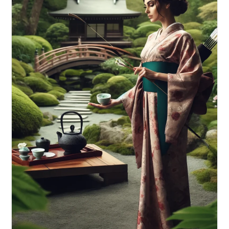
Investment,
Woher
Eigenkapital,
Umgang
Mit
Geld
&
Kontakten
Kurs
Von
Alex
Düsseldorf
Fischer