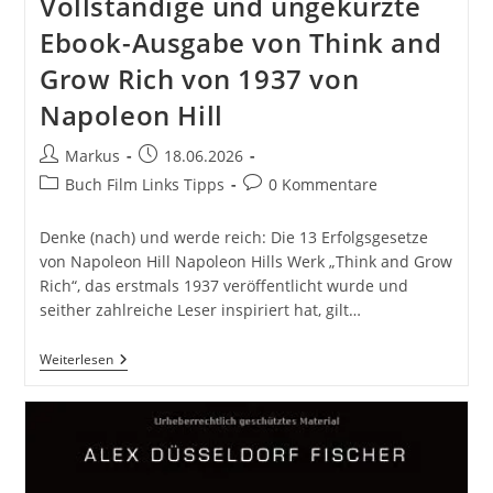
Vollständige und ungekürzte
Ebook-Ausgabe von Think and
Grow Rich von 1937 von
Napoleon Hill
Beitrags-
Beitrag
Markus
18.06.2026
Autor:
veröffentlicht:
Beitrags-
Beitrags-
Buch Film Links Tipps
0 Kommentare
Kategorie:
Kommentare:
Denke (nach) und werde reich: Die 13 Erfolgsgesetze
von Napoleon Hill Napoleon Hills Werk „Think and Grow
Rich“, das erstmals 1937 veröffentlicht wurde und
seither zahlreiche Leser inspiriert hat, gilt…
Denke
Weiterlesen
(nach)
Und
Werde
Reich:
Die
13
Erfolgsgesetze