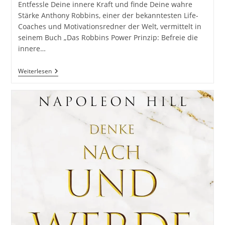
Entfessle Deine innere Kraft und finde Deine wahre
Stärke Anthony Robbins, einer der bekanntesten Life-
Coaches und Motivationsredner der Welt, vermittelt in
seinem Buch „Das Robbins Power Prinzip: Befreie die
innere…
Das
Weiterlesen
Robbins
Power
Prinzip:
Befreie
Die
Innere
Kraft
Von
Anthony
Robbins