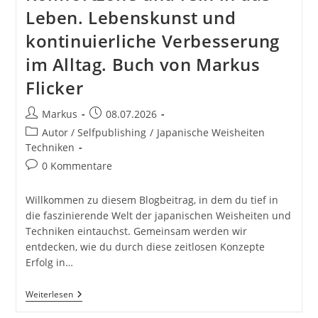
Leben. Lebenskunst und
kontinuierliche Verbesserung
im Alltag. Buch von Markus
Flicker
Beitrags-
Beitrag
Markus
08.07.2026
Autor:
veröffentlicht:
Beitrags-
Autor / Selfpublishing
/
Japanische Weisheiten
Kategorie:
Techniken
Beitrags-
0 Kommentare
Kommentare:
Willkommen zu diesem Blogbeitrag, in dem du tief in
die faszinierende Welt der japanischen Weisheiten und
Techniken eintauchst. Gemeinsam werden wir
entdecken, wie du durch diese zeitlosen Konzepte
Erfolg in…
Japanische
Weiterlesen
Weisheiten
Und