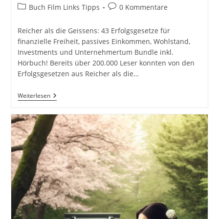
Autor:
veröffentlicht:
Beitrags-
Beitrags-
Buch Film Links Tipps
0 Kommentare
Kategorie:
Kommentare:
Reicher als die Geissens: 43 Erfolgsgesetze für
finanzielle Freiheit, passives Einkommen, Wohlstand,
Investments und Unternehmertum Bundle inkl.
Hörbuch! Bereits über 200.000 Leser konnten von den
Erfolgsgesetzen aus Reicher als die…
Reicher
Weiterlesen
Als
Die
Geissens:
Mit
Null
Euro
Startkapital
In
Fünf
Jahren
Zum
Immobilien-
Millionär
Unternehmer
Basics,