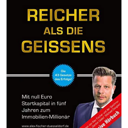
–
Vollständige
Und
Ungekürzte
Ebook-
Ausgabe
Von
Think
And
Grow
Rich
Von
1937
Von
Napoleon
Hill