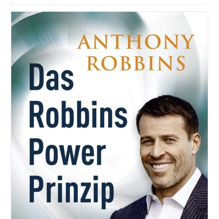
Strategeme.
Eine
Sammlung
Von
Weisheiten
Und
Taktischen
Kniffen,
Aus
Dem
Alten
China.
Macht
Erlangen,
Behalten
Und
Gegner
Überwinden.
36
Strategeme
Für
Deinen
Erfolg
Als
Selbstständiger,
Geschäftsführer
Und
Unternehmer