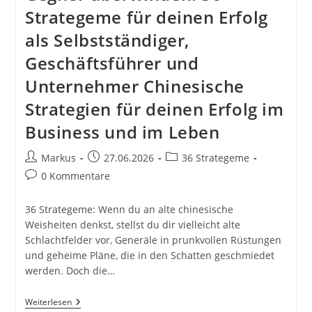
Strategeme für deinen Erfolg
als Selbstständiger,
Geschäftsführer und
Unternehmer Chinesische
Strategien für deinen Erfolg im
Business und im Leben
Beitrags-
Beitrag
Beitrags-
Markus
27.06.2026
36 Strategeme
Autor:
veröffentlicht:
Kategorie:
Beitrags-
0 Kommentare
Kommentare:
36 Strategeme: Wenn du an alte chinesische
Weisheiten denkst, stellst du dir vielleicht alte
Schlachtfelder vor, Generäle in prunkvollen Rüstungen
und geheime Pläne, die in den Schatten geschmiedet
werden. Doch die…
36
Weiterlesen