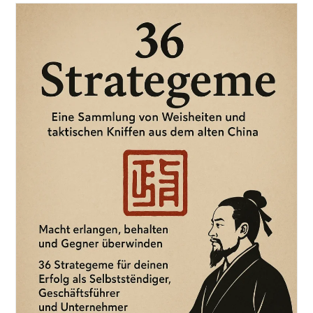
Techniken.
Konzepte
Für
Erfolg.
Raus
Aus
Der
Komfortzone
Und
Rein
In
Das
Leben.
Lebenskunst
Und
Kontinuierliche
Verbesserung
Im
Alltag.
Buch
Von
Markus
Flicker