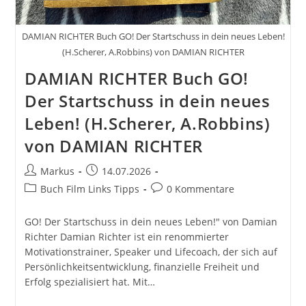
DAMIAN RICHTER Buch GO! Der Startschuss in dein neues Leben!
(H.Scherer, A.Robbins) von DAMIAN RICHTER
DAMIAN RICHTER Buch GO!
Der Startschuss in dein neues
Leben! (H.Scherer, A.Robbins)
von DAMIAN RICHTER
Beitrags-
Beitrag
Markus
14.07.2026
Autor:
veröffentlicht:
Beitrags-
Beitrags-
Buch Film Links Tipps
0 Kommentare
Kategorie:
Kommentare:
GO! Der Startschuss in dein neues Leben!" von Damian
Richter Damian Richter ist ein renommierter
Motivationstrainer, Speaker und Lifecoach, der sich auf
Persönlichkeitsentwicklung, finanzielle Freiheit und
Erfolg spezialisiert hat. Mit…