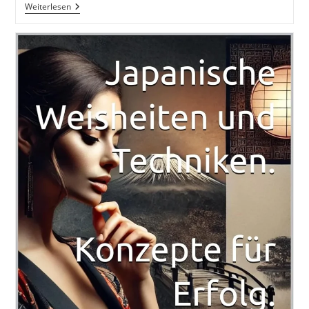
DAMIAN
Weiterlesen
RICHTER
Buch
GO!
Der
Startschuss
In
Dein
Neues
Leben!
(H.Scherer,
A.Robbins)
Von
DAMIAN
RICHTER