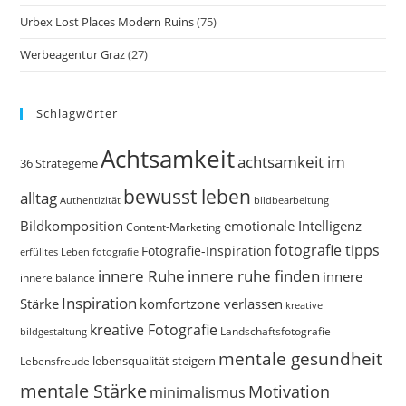
Urbex Lost Places Modern Ruins
(75)
Werbeagentur Graz
(27)
Schlagwörter
Achtsamkeit
achtsamkeit im
36 Strategeme
bewusst leben
alltag
bildbearbeitung
Authentizität
Bildkomposition
emotionale Intelligenz
Content-Marketing
fotografie tipps
Fotografie-Inspiration
erfülltes Leben
fotografie
innere Ruhe
innere ruhe finden
innere
innere balance
Inspiration
Stärke
komfortzone verlassen
kreative
kreative Fotografie
Landschaftsfotografie
bildgestaltung
mentale gesundheit
Lebensfreude
lebensqualität steigern
mentale Stärke
Motivation
minimalismus