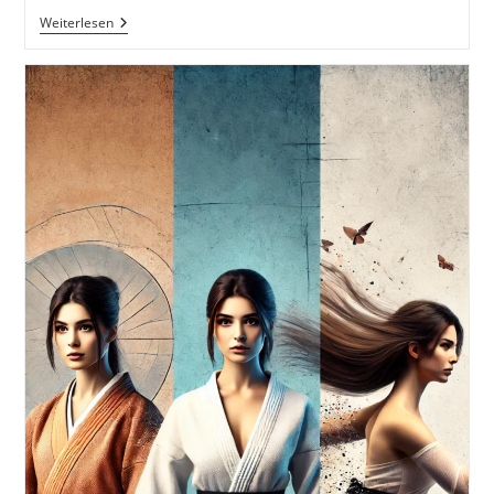
Zanshin:
Weiterlesen
Der
Verbleibende
Geist
Inkl.
37
Tipps
Und
Tricks