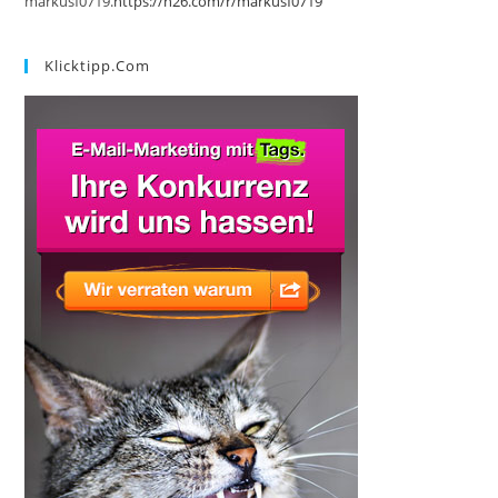
markusf0719.
https://n26.com/r/markusf0719
Klicktipp.com