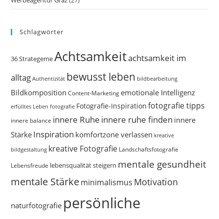
Werbeagentur Graz
(27)
Schlagwörter
Achtsamkeit
achtsamkeit im
36 Strategeme
bewusst leben
alltag
bildbearbeitung
Authentizität
Bildkomposition
emotionale Intelligenz
Content-Marketing
fotografie tipps
Fotografie-Inspiration
erfülltes Leben
fotografie
innere Ruhe
innere ruhe finden
innere
innere balance
Inspiration
Stärke
komfortzone verlassen
kreative
kreative Fotografie
Landschaftsfotografie
bildgestaltung
mentale gesundheit
Lebensfreude
lebensqualität steigern
mentale Stärke
Motivation
minimalismus
persönliche
naturfotografie