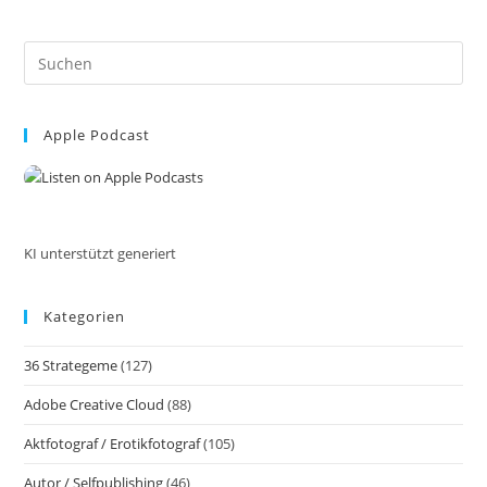
Pre
Es
to
Apple Podcast
clo
the
sea
pan
KI unterstützt generiert
Kategorien
36 Strategeme
(127)
Adobe Creative Cloud
(88)
Aktfotograf / Erotikfotograf
(105)
Autor / Selfpublishing
(46)