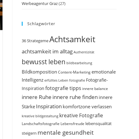
Werbeagentur Graz
(27)
Schlagwörter
Achtsamkeit
36 Strategeme
achtsamkeit im alltag
Authentizität
bewusst leben
bildbearbeitung
Bildkomposition
emotionale
Content-Marketing
Intelligenz
Fotografie-
erfülltes Leben
fotografie
fotografie tipps
Inspiration
innere balance
innere Ruhe
innere ruhe finden
innere
Inspiration
Stärke
komfortzone verlassen
kreative Fotografie
kreative bildgestaltung
Landschaftsfotografie
Lebensfreude
lebensqualität
mentale gesundheit
steigern