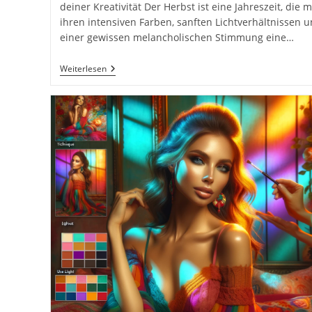
deiner Kreativität Der Herbst ist eine Jahreszeit, die m
ihren intensiven Farben, sanften Lichtverhältnissen 
einer gewissen melancholischen Stimmung eine…
Fotografieren
Weiterlesen
Und
Filmen
Im
Herbst
Inkl.
37
Fototipps
Und
Bildideen.
Kreative
Fotos
Und
Videos
Mit
Kamera
Und
Smartphone.
Fotografieren
Und
Filmen
Mit