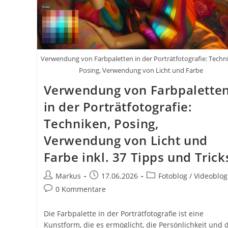
Dem
Smartphone
Verwendung von Farbpaletten in der Porträtfotografie: Techn
Posing, Verwendung von Licht und Farbe
Verwendung von Farbpalette
in der Porträtfotografie:
Techniken, Posing,
Verwendung von Licht und
Farbe inkl. 37 Tipps und Trick
Beitrags-
Beitrag
Beitrags-
Markus
17.06.2026
Fotoblog / Videoblog
Autor:
veröffentlicht:
Kategorie:
Beitrags-
0 Kommentare
Kommentare:
Die Farbpalette in der Porträtfotografie ist eine
Kunstform, die es ermöglicht, die Persönlichkeit und 