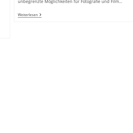
unbegrenzte Möglichkeiten für Fotografie und Film…
Kreativ
Weiterlesen
Fotografieren
Und
Filmen
Mit
Dem
Smartphone:
Transformation
Und
Herausforderungen