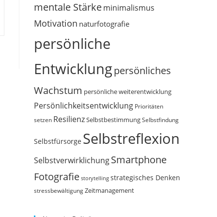
mentale Stärke
minimalismus
Motivation
naturfotografie
persönliche
Entwicklung
persönliches
Wachstum
persönliche weiterentwicklung
Persönlichkeitsentwicklung
Prioritäten
Resilienz
Selbstbestimmung
setzen
Selbstfindung
Selbstreflexion
Selbstfürsorge
Smartphone
Selbstverwirklichung
Fotografie
strategisches Denken
storytelling
Zeitmanagement
stressbewältigung