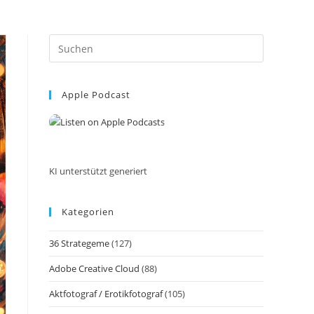
Press
Escape
to
Apple Podcast
close
the
search
panel.
KI unterstützt generiert
Kategorien
36 Strategeme
(127)
Adobe Creative Cloud
(88)
Aktfotograf / Erotikfotograf
(105)