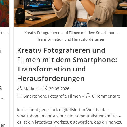
iken,
Kreativ Fotografieren und Filmen mit dem Smartphone:
Transformation und Herausforderungen
n
Kreativ Fotografieren und
Filmen mit dem Smartphone:
Transformation und
Herausforderungen
s
Beitrags-
Beitrag
Markus
20.05.2026
Autor:
veröffentlicht:
Beitrags-
Beitrags-
Smartphone Fotografie Filmen
0 Kommentare
Kategorie:
Kommentare:
In der heutigen, stark digitalisierten Welt ist das
Smartphone mehr als nur ein Kommunikationsmittel –
es ist ein kreatives Werkzeug geworden, das dir nahezu
den