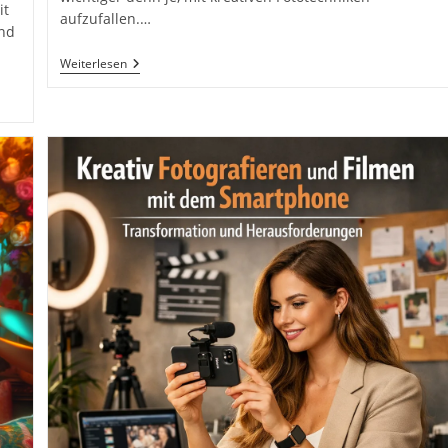
it
aufzufallen.…
und
Kreative
Weiterlesen
Fototechniken
Für
Social
Media
Inkl.
5Tipps,
Tricks
Und
Inspirationen.
Dein
Weg
Zu
Fesselnden
Bildern.
Smartphone
Fotografie