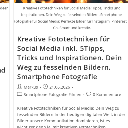
ideen.
Kreative Fototechniken für Social Media: Tipps, Tricks und
Inspirationen. Dein Weg zu fesselnden Bildern. Smartphone-
Fotografie für Social Media: Perfekte Bilder für Instagram, Pinterest
Co. Smart und kreativ.
Kreative Fototechniken für
Social Media inkl. 5Tipps,
Tricks und Inspirationen. Dein
Weg zu fesselnden Bildern.
nd
Smartphone Fotografie
Beitrags-
Beitrag
Markus
21.06.2026
Autor:
veröffentlicht:
Beitrags-
Beitrags-
Smartphone Fotografie Filmen
0 Kommentare
Kategorie:
Kommentare:
Kreative Fototechniken für Social Media: Dein Weg zu
fesselnden Bildern In der heutigen digitalen Welt, in der
Bilder unsere Kommunikation dominieren, ist es
wichtiger denn je, mit kreativen Fototechniken