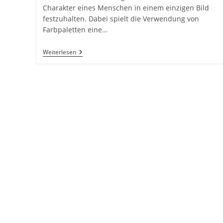
Charakter eines Menschen in einem einzigen Bild
festzuhalten. Dabei spielt die Verwendung von
Farbpaletten eine…
Verwendung
Weiterlesen
Von
Farbpaletten
In
Der
Porträtfotografie:
Techniken,
Posing,
Verwendung
Von
Licht
Und
Farbe
Inkl.
37
Tipps
Und
Tricks