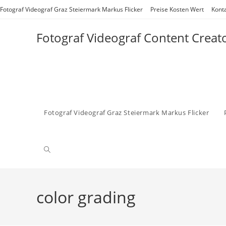
Zum
Fotograf Videograf Graz Steiermark Markus Flicker
Preise Kosten Wert
Kont
Inhalt
springen
Fotograf Videograf Content Creat
Fotograf Videograf Graz Steiermark Markus Flicker
Website-
Suche
color grading
umschalten