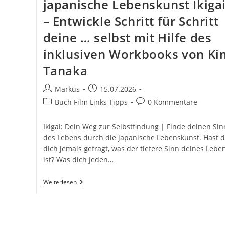
japanische Lebenskunst Ikiga
– Entwickle Schritt für Schritt
deine … selbst mit Hilfe des
inklusiven Workbooks von Ki
Tanaka
Beitrags-
Beitrag
Markus
15.07.2026
Autor:
veröffentlicht:
Beitrags-
Beitrags-
Buch Film Links Tipps
0 Kommentare
Kategorie:
Kommentare:
Ikigai: Dein Weg zur Selbstfindung | Finde deinen Sin
des Lebens durch die japanische Lebenskunst. Hast 
dich jemals gefragt, was der tiefere Sinn deines Lebe
ist? Was dich jeden…
Ikigai:
Weiterlesen
Dein
Weg
Zur
Selbstfindung
|