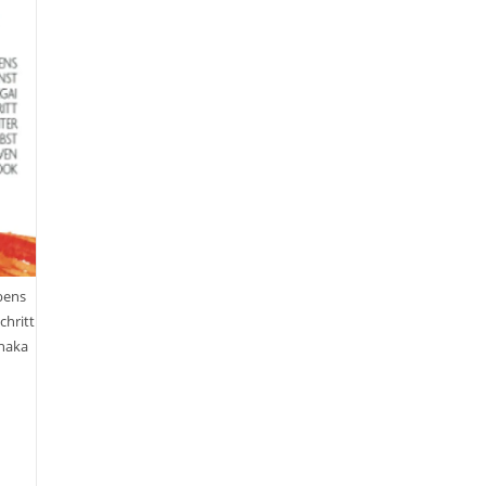
ebens
chritt
anaka