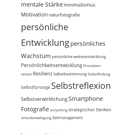
mentale Stärke
minimalismus
Motivation
naturfotografie
persönliche
Entwicklung
persönliches
Wachstum
persönliche weiterentwicklung
Persönlichkeitsentwicklung
Prioritäten
Resilienz
Selbstbestimmung
setzen
Selbstfindung
Selbstreflexion
Selbstfürsorge
Smartphone
Selbstverwirklichung
Fotografie
strategisches Denken
storytelling
Zeitmanagement
stressbewältigung