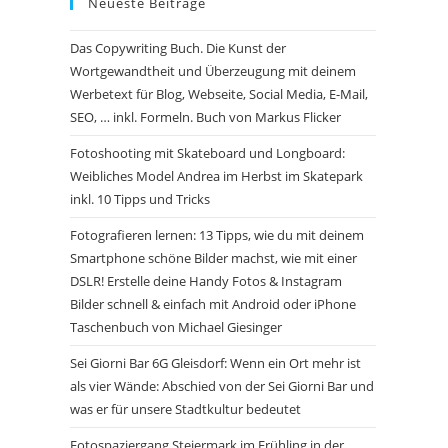
Neueste Beiträge
Das Copywriting Buch. Die Kunst der
Wortgewandtheit und Überzeugung mit deinem
Werbetext für Blog, Webseite, Social Media, E-Mail,
SEO, … inkl. Formeln. Buch von Markus Flicker
Fotoshooting mit Skateboard und Longboard:
Weibliches Model Andrea im Herbst im Skatepark
inkl. 10 Tipps und Tricks
Fotografieren lernen: 13 Tipps, wie du mit deinem
Smartphone schöne Bilder machst, wie mit einer
DSLR! Erstelle deine Handy Fotos & Instagram
Bilder schnell & einfach mit Android oder iPhone
Taschenbuch von Michael Giesinger
Sei Giorni Bar 6G Gleisdorf: Wenn ein Ort mehr ist
als vier Wände: Abschied von der Sei Gior­ni Bar und
was er für unsere Stadtkultur bedeutet
Fotospaziergang Steiermark im Frühling in der