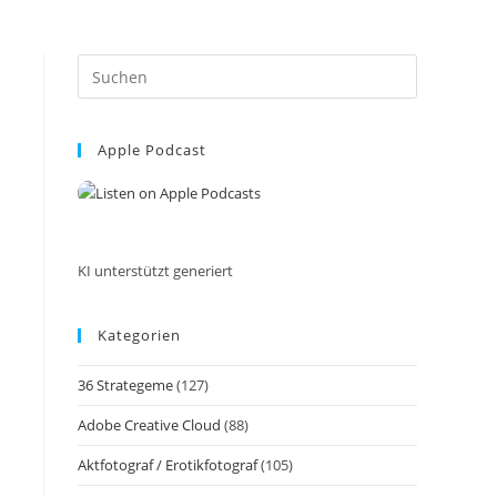
Press
Escape
to
Apple Podcast
close
the
search
panel.
KI unterstützt generiert
Kategorien
36 Strategeme
(127)
Adobe Creative Cloud
(88)
Aktfotograf / Erotikfotograf
(105)