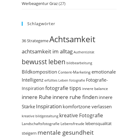
Werbeagentur Graz
(27)
Schlagwörter
Achtsamkeit
36 Strategeme
achtsamkeit im alltag
Authentizität
bewusst leben
bildbearbeitung
Bildkomposition
emotionale
Content-Marketing
Intelligenz
Fotografie-
erfülltes Leben
fotografie
fotografie tipps
Inspiration
innere balance
innere Ruhe
innere ruhe finden
innere
Inspiration
Stärke
komfortzone verlassen
kreative Fotografie
kreative bildgestaltung
Landschaftsfotografie
Lebensfreude
lebensqualität
mentale gesundheit
steigern