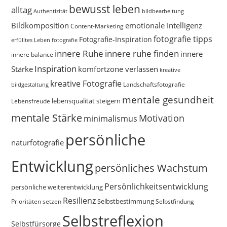
bewusst leben
alltag
bildbearbeitung
Authentizität
Bildkomposition
emotionale Intelligenz
Content-Marketing
fotografie tipps
Fotografie-Inspiration
erfülltes Leben
fotografie
innere Ruhe
innere ruhe finden
innere
innere balance
Inspiration
Stärke
komfortzone verlassen
kreative
kreative Fotografie
Landschaftsfotografie
bildgestaltung
mentale gesundheit
Lebensfreude
lebensqualität steigern
mentale Stärke
Motivation
minimalismus
persönliche
naturfotografie
Entwicklung
persönliches Wachstum
Persönlichkeitsentwicklung
persönliche weiterentwicklung
Resilienz
Selbstbestimmung
Prioritäten setzen
Selbstfindung
Selbstreflexion
Selbstfürsorge