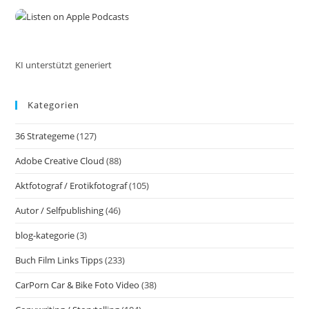
the
sea
pan
KI unterstützt generiert
Kategorien
36 Strategeme
(127)
Adobe Creative Cloud
(88)
Aktfotograf / Erotikfotograf
(105)
Autor / Selfpublishing
(46)
blog-kategorie
(3)
Buch Film Links Tipps
(233)
CarPorn Car & Bike Foto Video
(38)