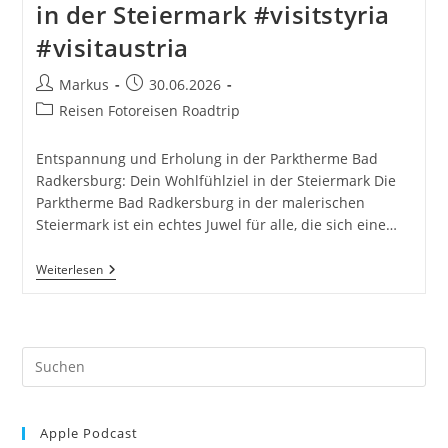
in der Steiermark #visitstyria
#visitaustria
Beitrags-
Beitrag
Markus
30.06.2026
Autor:
veröffentlicht:
Beitrags-
Reisen Fotoreisen Roadtrip
Kategorie:
Entspannung und Erholung in der Parktherme Bad
Radkersburg: Dein Wohlfühlziel in der Steiermark Die
Parktherme Bad Radkersburg in der malerischen
Steiermark ist ein echtes Juwel für alle, die sich eine…
Bad
Weiterlesen
Radkersburg
Parktherme
In
Der
Steiermark
Pre
#visitstyria
#visitaustria
Es
to
Apple Podcast
clo