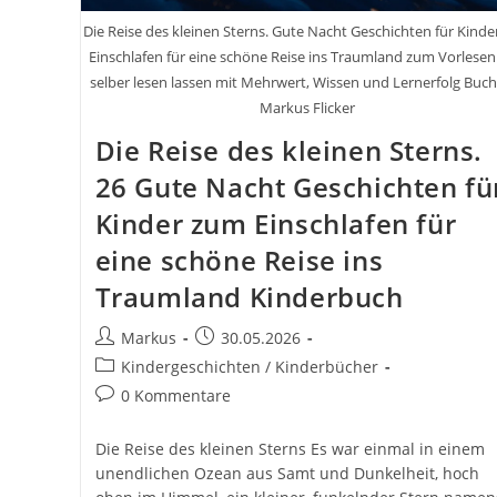
Die Reise des kleinen Sterns. Gute Nacht Geschichten für Kind
Einschlafen für eine schöne Reise ins Traumland zum Vorlese
selber lesen lassen mit Mehrwert, Wissen und Lernerfolg Buc
Markus Flicker
Die Reise des kleinen Sterns.
26 Gute Nacht Geschichten fü
Kinder zum Einschlafen für
eine schöne Reise ins
Traumland Kinderbuch
Beitrags-
Beitrag
Markus
30.05.2026
Autor:
veröffentlicht:
Beitrags-
Kindergeschichten / Kinderbücher
Kategorie:
Beitrags-
0 Kommentare
Kommentare:
Die Reise des kleinen Sterns Es war einmal in einem
unendlichen Ozean aus Samt und Dunkelheit, hoch