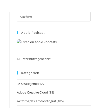
Press
Escape
to
Apple Podcast
close
the
search
panel.
KI unterstützt generiert
Kategorien
36 Strategeme
(127)
Adobe Creative Cloud
(88)
Aktfotograf / Erotikfotograf
(105)