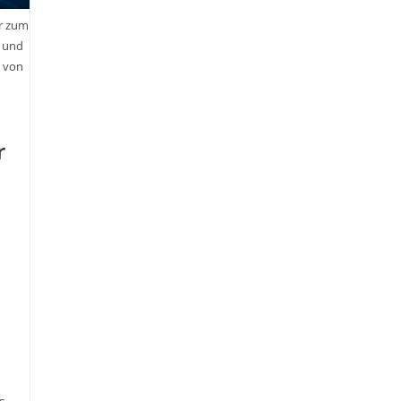
er zum
n und
h von
r