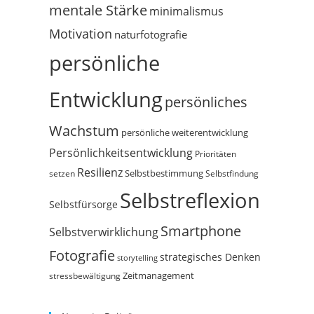
mentale Stärke
minimalismus
Motivation
naturfotografie
persönliche
Entwicklung
persönliches
Wachstum
persönliche weiterentwicklung
Persönlichkeitsentwicklung
Prioritäten
Resilienz
Selbstbestimmung
setzen
Selbstfindung
Selbstreflexion
Selbstfürsorge
Smartphone
Selbstverwirklichung
Fotografie
strategisches Denken
storytelling
Zeitmanagement
stressbewältigung