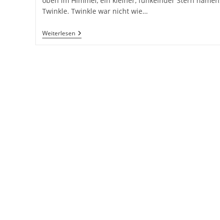
oben im Himmel, ein kleiner, funkelnder Stern namen
Twinkle. Twinkle war nicht wie…
Die
Weiterlesen
Reise
Des
Kleinen
Sterns.
26
Gute
Nacht
Geschichten
Für
Kinder
Zum
Einschlafen
Für
Eine
Schöne
Reise
Ins
Traumland
Kinderbuch