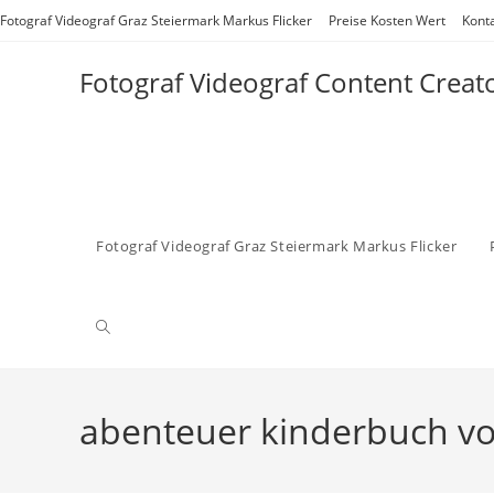
Zum
Fotograf Videograf Graz Steiermark Markus Flicker
Preise Kosten Wert
Kont
Inhalt
springen
Fotograf Videograf Content Creat
Fotograf Videograf Graz Steiermark Markus Flicker
Website-
Suche
abenteuer kinderbuch vo
umschalten