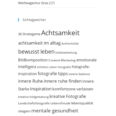
Werbeagentur Graz
(27)
Schlagwörter
Achtsamkeit
36 Strategeme
achtsamkeit im alltag
Authentizität
bewusst leben
bildbearbeitung
Bildkomposition
emotionale
Content-Marketing
Intelligenz
Fotografie-
erfülltes Leben
fotografie
fotografie tipps
Inspiration
innere balance
innere Ruhe
innere ruhe finden
innere
Inspiration
Stärke
komfortzone verlassen
kreative Fotografie
kreative bildgestaltung
Landschaftsfotografie
Lebensfreude
lebensqualität
mentale gesundheit
steigern