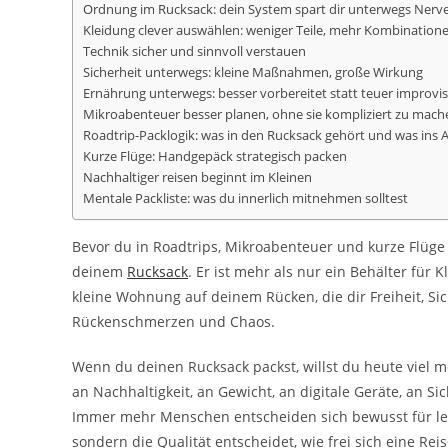
Ordnung im Rucksack: dein System spart dir unterwegs Nerv
Kleidung clever auswählen: weniger Teile, mehr Kombination
Technik sicher und sinnvoll verstauen
Sicherheit unterwegs: kleine Maßnahmen, große Wirkung
Ernährung unterwegs: besser vorbereitet statt teuer improvis
Mikroabenteuer besser planen, ohne sie kompliziert zu mach
Roadtrip-Packlogik: was in den Rucksack gehört und was ins 
Kurze Flüge: Handgepäck strategisch packen
Nachhaltiger reisen beginnt im Kleinen
Mentale Packliste: was du innerlich mitnehmen solltest
Bevor du in Roadtrips, Mikroabenteuer und kurze Flüge
deinem
Rucksack
. Er ist mehr als nur ein Behälter für 
kleine Wohnung auf deinem Rücken, die dir Freiheit, Si
Rückenschmerzen und Chaos.
Wenn du deinen Rucksack packst, willst du heute viel me
an Nachhaltigkeit, an Gewicht, an digitale Geräte, an Si
Immer mehr Menschen entscheiden sich bewusst für lei
sondern die Qualität entscheidet, wie frei sich eine Reis