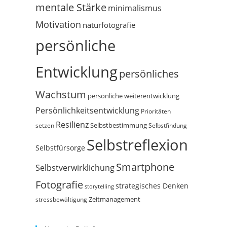
mentale Stärke
minimalismus
Motivation
naturfotografie
persönliche
Entwicklung
persönliches
Wachstum
persönliche weiterentwicklung
Persönlichkeitsentwicklung
Prioritäten
Resilienz
Selbstbestimmung
setzen
Selbstfindung
Selbstreflexion
Selbstfürsorge
Smartphone
Selbstverwirklichung
Fotografie
strategisches Denken
storytelling
Zeitmanagement
stressbewältigung