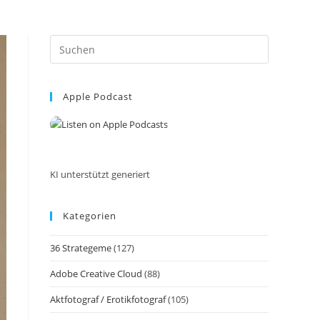
Press
Escape
to
Apple Podcast
close
the
search
panel.
KI unterstützt generiert
Kategorien
36 Strategeme
(127)
Adobe Creative Cloud
(88)
Aktfotograf / Erotikfotograf
(105)