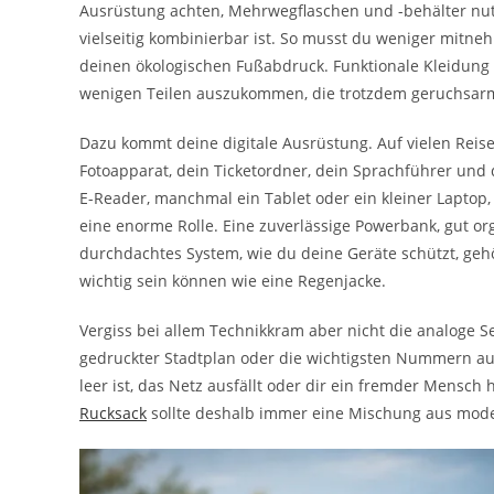
Ausrüstung achten, Mehrwegflaschen und -behälter nut
vielseitig kombinierbar ist. So musst du weniger mitn
deinen ökologischen Fußabdruck. Funktionale Kleidung 
wenigen Teilen auszukommen, die trotzdem geruchsarm
Dazu kommt deine digitale Ausrüstung. Auf vielen Reise
Fotoapparat, dein Ticketordner, dein Sprachführer und 
E-Reader, manchmal ein Tablet oder ein kleiner Laptop
eine enorme Rolle. Eine zuverlässige Powerbank, gut org
durchdachtes System, wie du deine Geräte schützt, ge
wichtig sein können wie eine Regenjacke.
Vergiss bei allem Technikkram aber nicht die analoge Seite
gedruckter Stadtplan oder die wichtigsten Nummern auf 
leer ist, das Netz ausfällt oder dir ein fremder Mensc
Rucksack
sollte deshalb immer eine Mischung aus moder