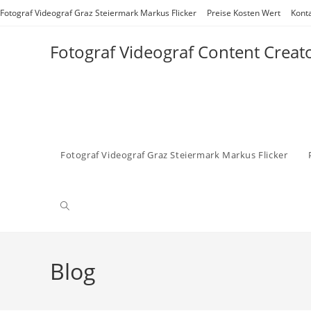
Zum
Fotograf Videograf Graz Steiermark Markus Flicker
Preise Kosten Wert
Kont
Inhalt
springen
Fotograf Videograf Content Creat
Fotograf Videograf Graz Steiermark Markus Flicker
Website-
Suche
Blog
umschalten