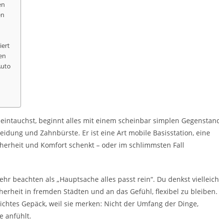
en
en
iert
en
Auto
 eintauchst, beginnt alles mit einem scheinbar simplen Gegenstan
Kleidung und Zahnbürste. Er ist eine Art mobile Basisstation, eine
cherheit und Komfort schenkt – oder im schlimmsten Fall
hr beachten als „Hauptsache alles passt rein“. Du denkst vielleich
cherheit in fremden Städten und an das Gefühl, flexibel zu bleiben.
chtes Gepäck, weil sie merken: Nicht der Umfang der Dinge,
e anfühlt.