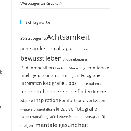
Werbeagentur Graz
(27)
Schlagwörter
Achtsamkeit
36 Strategeme
achtsamkeit im alltag
Authentizität
bewusst leben
bildbearbeitung
Bildkomposition
emotionale
Content-Marketing
d:
Intelligenz
Fotografie-
erfülltes Leben
fotografie
fotografie tipps
Inspiration
innere balance
innere Ruhe
innere ruhe finden
innere
Inspiration
Stärke
komfortzone verlassen
t
kreative Fotografie
kreative bildgestaltung
Landschaftsfotografie
Lebensfreude
lebensqualität
mentale gesundheit
steigern