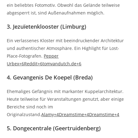
ein beliebtes Fotomotiv.
Obwohl das Gelände teilweise
abgesperrt ist, sind Außenaufnahmen möglich.
3.
Jezuïetenklooster (Limburg)
Ein verlassenes Kloster mit beeindruckender Architektur
und authentischer Atmosphäre.
Ein Highlight für Lost-
Place-Fotografen.
Pepper
Urbex
+6
Reddit
+6
tomvandutch.de
+6
4.
Gevangenis De Koepel (Breda)
Ehemaliges Gefängnis mit markanter Kuppelarchitektur.
Heute teilweise für Veranstaltungen genutzt, aber einige
Bereiche sind noch im
Originalzustand.
Alamy
+4
Dreamstime
+4
Dreamstime
+4
5.
Dongecentrale (Geertruidenberg)