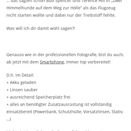
… das sagten schon Bud Spencer und Terence Hill in „Zwei
Himmelhunde auf dem Weg zur Hölle“ als das Flugzeug
nicht starten wollte und dabei nur der Treibstoff fehlte.
Was will ich dir damit wohl sagen?!
Genauso wie in der professionellen Fotografie, bist du auch,
ab jetzt mit dem
Smartphone
, immer top vorbereitet!
D.h. im Detail:
+ Akku geladen
+ Linsen sauber
+ ausreichend Speicherplatz frei
+ alles an benötigter Zusatzausrüstung ist vollständig
einsatzbereit (Powerbank, Schutzhülle, Vorsatzlinsen, Stativ,
…)