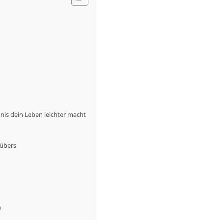
is dein Leben leichter macht
nübers
n