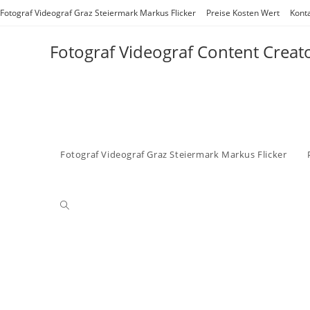
Zum
Fotograf Videograf Graz Steiermark Markus Flicker
Preise Kosten Wert
Kont
Inhalt
springen
Fotograf Videograf Content Creat
Fotograf Videograf Graz Steiermark Markus Flicker
Website-
Suche
umschalten