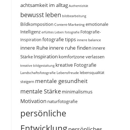
achtsamkeit im alltag
Authentizität
bewusst leben
bildbearbeitung
Bildkomposition
emotionale
Content-Marketing
Intelligenz
Fotografie-
erfülltes Leben
fotografie
fotografie tipps
Inspiration
innere balance
innere Ruhe
innere ruhe finden
innere
Inspiration
Stärke
komfortzone verlassen
kreative Fotografie
kreative bildgestaltung
Landschaftsfotografie
Lebensfreude
lebensqualität
mentale gesundheit
steigern
mentale Stärke
minimalismus
Motivation
naturfotografie
persönliche
Entwicklung
persönliches