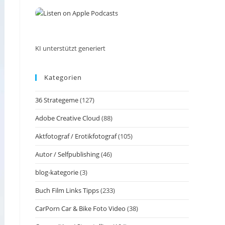
the
search
panel.
KI unterstützt generiert
Kategorien
36 Strategeme
(127)
Adobe Creative Cloud
(88)
Aktfotograf / Erotikfotograf
(105)
Autor / Selfpublishing
(46)
blog-kategorie
(3)
Buch Film Links Tipps
(233)
CarPorn Car & Bike Foto Video
(38)