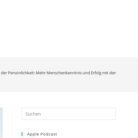
 der Persönlichkeit: Mehr Menschenkenntnis und Erfolg mit dem persolog®-M
Press
Escape
to
Apple Podcast
close