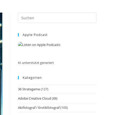
Press
Escape
to
Apple Podcast
close
the
search
panel.
KI unterstützt generiert
Kategorien
36 Strategeme
(127)
Adobe Creative Cloud
(88)
Aktfotograf / Erotikfotograf
(105)