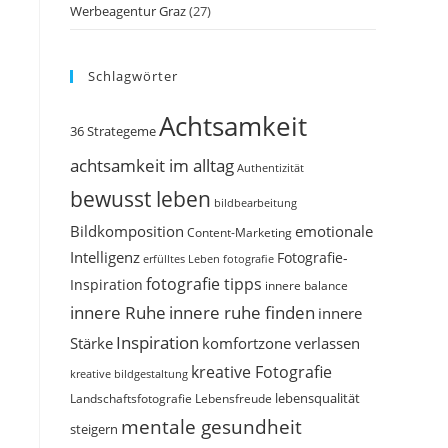
Werbeagentur Graz
(27)
Schlagwörter
Achtsamkeit
36 Strategeme
achtsamkeit im alltag
Authentizität
bewusst leben
bildbearbeitung
Bildkomposition
emotionale
Content-Marketing
Intelligenz
Fotografie-
erfülltes Leben
fotografie
fotografie tipps
Inspiration
innere balance
innere Ruhe
innere ruhe finden
innere
Inspiration
Stärke
komfortzone verlassen
kreative Fotografie
kreative bildgestaltung
Landschaftsfotografie
Lebensfreude
lebensqualität
mentale gesundheit
steigern