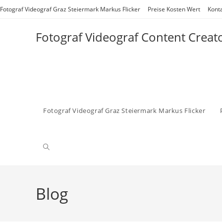
Zum
Fotograf Videograf Graz Steiermark Markus Flicker
Preise Kosten Wert
Kont
Inhalt
springen
Fotograf Videograf Content Creat
Fotograf Videograf Graz Steiermark Markus Flicker
Website-
Suche
Blog
umschalten