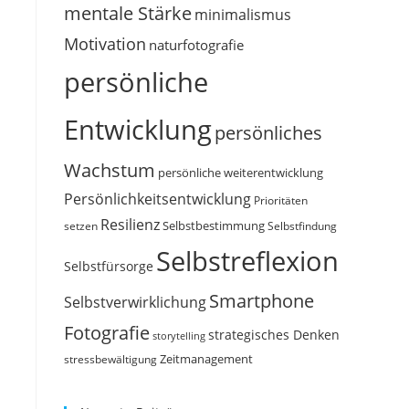
mentale Stärke
minimalismus
Motivation
naturfotografie
persönliche
Entwicklung
persönliches
Wachstum
persönliche weiterentwicklung
Persönlichkeitsentwicklung
Prioritäten
Resilienz
Selbstbestimmung
setzen
Selbstfindung
Selbstreflexion
Selbstfürsorge
Smartphone
Selbstverwirklichung
Fotografie
strategisches Denken
storytelling
Zeitmanagement
stressbewältigung