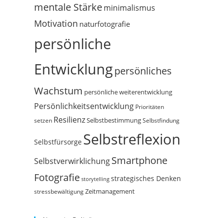
mentale Stärke
minimalismus
Motivation
naturfotografie
persönliche
Entwicklung
persönliches
Wachstum
persönliche weiterentwicklung
Persönlichkeitsentwicklung
Prioritäten
Resilienz
Selbstbestimmung
setzen
Selbstfindung
Selbstreflexion
Selbstfürsorge
Smartphone
Selbstverwirklichung
Fotografie
strategisches Denken
storytelling
Zeitmanagement
stressbewältigung