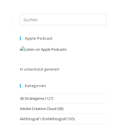
Press
Escape
to
Apple Podcast
close
the
search
panel.
KI unterstützt generiert
Kategorien
36 Strategeme
(127)
Adobe Creative Cloud
(88)
Aktfotograf / Erotikfotograf
(105)