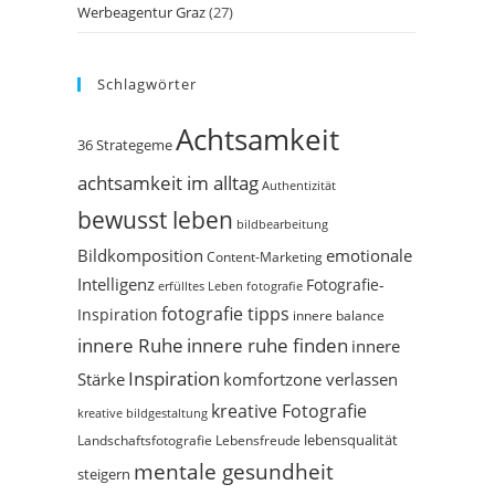
Werbeagentur Graz
(27)
Schlagwörter
Achtsamkeit
36 Strategeme
achtsamkeit im alltag
Authentizität
bewusst leben
bildbearbeitung
Bildkomposition
emotionale
Content-Marketing
Intelligenz
Fotografie-
erfülltes Leben
fotografie
fotografie tipps
Inspiration
innere balance
innere Ruhe
innere ruhe finden
innere
Inspiration
Stärke
komfortzone verlassen
kreative Fotografie
kreative bildgestaltung
Landschaftsfotografie
Lebensfreude
lebensqualität
mentale gesundheit
steigern