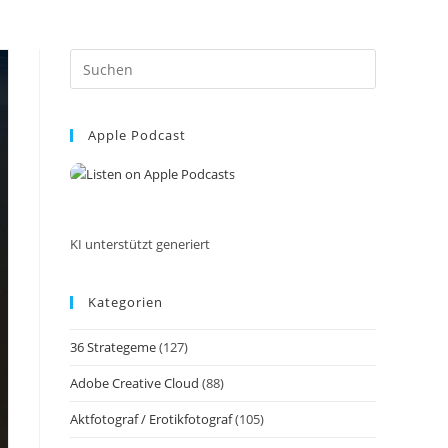
Press
Escape
to
Apple Podcast
close
the
search
panel.
KI unterstützt generiert
Kategorien
36 Strategeme
(127)
Adobe Creative Cloud
(88)
Aktfotograf / Erotikfotograf
(105)