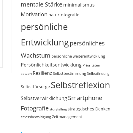
mentale Stärke
minimalismus
Motivation
naturfotografie
persönliche
Entwicklung
persönliches
Wachstum
persönliche weiterentwicklung
Persönlichkeitsentwicklung
Prioritäten
Resilienz
Selbstbestimmung
setzen
Selbstfindung
Selbstreflexion
Selbstfürsorge
Smartphone
Selbstverwirklichung
Fotografie
strategisches Denken
storytelling
Zeitmanagement
stressbewältigung