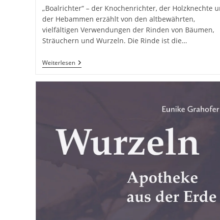
„Boalrichter“ – der Knochenrichter, der Holzknechte 
der Hebammen erzählt von den altbewährten,
vielfältigen Verwendungen der Rinden von Bäumen,
Sträuchern und Wurzeln. Die Rinde ist die…
Rindenmedizin:
Weiterlesen
Die
Apotheke
Der
Knochenrichter,
Holzknechte
Und
Hebammen
Von
Eunike
Grahofer