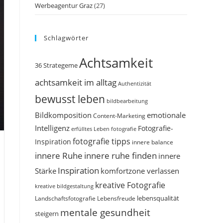
Werbeagentur Graz
(27)
Schlagwörter
Achtsamkeit
36 Strategeme
achtsamkeit im alltag
Authentizität
bewusst leben
bildbearbeitung
Bildkomposition
emotionale
Content-Marketing
Intelligenz
Fotografie-
erfülltes Leben
fotografie
fotografie tipps
Inspiration
innere balance
innere Ruhe
innere ruhe finden
innere
Inspiration
Stärke
komfortzone verlassen
kreative Fotografie
kreative bildgestaltung
Landschaftsfotografie
Lebensfreude
lebensqualität
mentale gesundheit
steigern