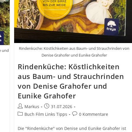
Rindenküche: Köstlichkeiten aus Baum- und Strauchrinden von
e und
Denise Grahofer und Eunike Grahofer
Rindenküche: Köstlichkeiten
aus Baum- und Strauchrinden
von Denise Grahofer und
Eunike Grahofer
Beitrags-
Beitrag
Markus
31.07.2026
Autor:
veröffentlicht:
Beitrags-
Beitrags-
Buch Film Links Tipps
0 Kommentare
Kategorie:
Kommentare:
Die "Rindenküche" von Denise und Eunike Grahofer ist