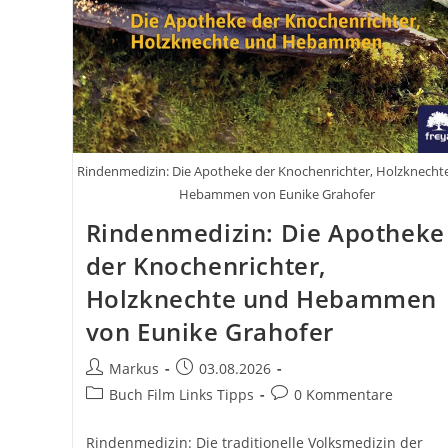
Rindenmedizin: Die Apotheke der Knochenrichter, Holzknecht
Hebammen von Eunike Grahofer
Rindenmedizin: Die Apotheke
der Knochenrichter,
Holzknechte und Hebammen
von Eunike Grahofer
Beitrags-
Beitrag
Markus
03.08.2026
Autor:
veröffentlicht:
Beitrags-
Beitrags-
Buch Film Links Tipps
0 Kommentare
Kategorie:
Kommentare:
Rindenmedizin: Die traditionelle Volksmedizin der