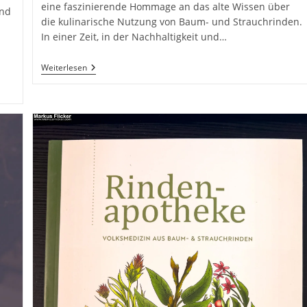
eine faszinierende Hommage an das alte Wissen über
und
die kulinarische Nutzung von Baum- und Strauchrinden.
In einer Zeit, in der Nachhaltigkeit und…
Rindenküche:
Weiterlesen
Köstlichkeiten
Aus
Baum-
Und
Strauchrinden
Von
Denise
Grahofer
Und
Eunike
Grahofer