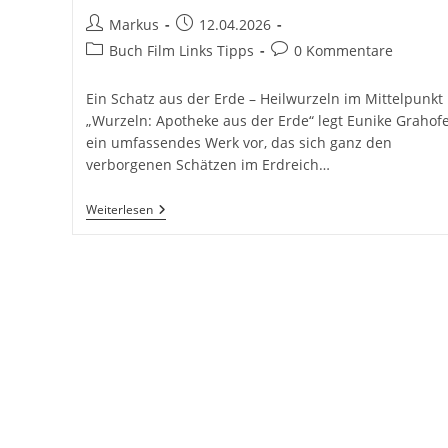
Beitrags-
Beitrag
Markus
12.04.2026
Autor:
veröffentlicht:
Beitrags-
Beitrags-
Buch Film Links Tipps
0 Kommentare
Kategorie:
Kommentare:
Ein Schatz aus der Erde – Heilwurzeln im Mittelpunkt 
„Wurzeln: Apotheke aus der Erde“ legt Eunike Grahof
ein umfassendes Werk vor, das sich ganz den
verborgenen Schätzen im Erdreich…
Wurzeln:
Weiterlesen
Apotheke
Aus
Der
Erde.
Anwendungen,
Botanik,
Rezepte,
Volksmedizin
Von
Eunike
Grahofer
2025