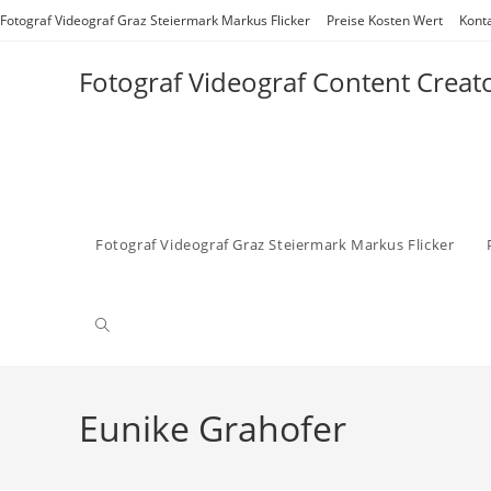
Zum
Fotograf Videograf Graz Steiermark Markus Flicker
Preise Kosten Wert
Kont
Inhalt
springen
Fotograf Videograf Content Creat
Fotograf Videograf Graz Steiermark Markus Flicker
Website-
Suche
Eunike Grahofer
umschalten