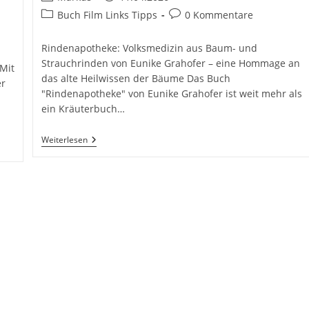
Autor:
veröffentlicht:
Beitrags-
Beitrags-
Buch Film Links Tipps
0 Kommentare
Kategorie:
Kommentare:
Rindenapotheke: Volksmedizin aus Baum- und
Strauchrinden von Eunike Grahofer – eine Hommage an
Mit
das alte Heilwissen der Bäume Das Buch
er
"Rindenapotheke" von Eunike Grahofer ist weit mehr als
ein Kräuterbuch…
Rindenapotheke:
Weiterlesen
Volksmedizin
Aus
Baum-
Und
Strauchrinden
Von
Eunike
Grahofer