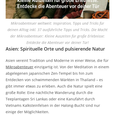
Mikroabenteuer weltweit: Inspiration, Tipps und Tricks für
deinen Alltag inkl. 37 ausführliche Tipps und Tricks. Die Macht
der Mikroabenteuer: Kleine Auszeiten für große Erlebnisse:
Entdecke die Abenteuer vor deiner Tür!
Asien: Spirituelle Orte und pulsierende Natur
Asien vereint Tradition und Moderne in einer Weise, die für
Mikroabenteuer
einzigartig ist. Von der Meditation in einem
abgelegenen japanischen Zen-Tempel bis hin zum
Entdecken von schwimmenden Märkten in Thailand – es
gibt immer etwas zu erleben. Auch die Natur spielt eine
große Rolle: Eine nächtliche Wanderung durch die
Teeplantagen Sri Lankas oder eine Kanufahrt durch
Vietnams Kalksteinfelsen in der Halong-Bucht sind nur
einige der Möglichkeiten.