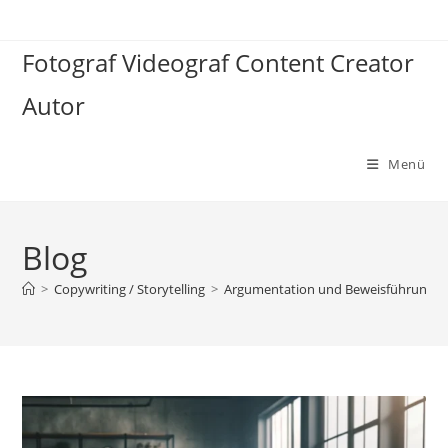
Zum
Inhalt
Fotograf Videograf Content Creator
springen
Autor
Menü
Blog
>
Copywriting / Storytelling
>
Argumentation und Beweisführung. St