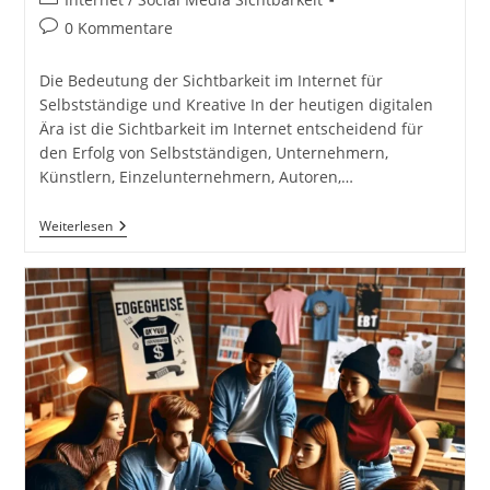
Kategorie:
Beitrags-
0 Kommentare
Kommentare:
Die Bedeutung der Sichtbarkeit im Internet für
Selbstständige und Kreative In der heutigen digitalen
Ära ist die Sichtbarkeit im Internet entscheidend für
den Erfolg von Selbstständigen, Unternehmern,
Künstlern, Einzelunternehmern, Autoren,…
Die
Weiterlesen
Bedeutung
Der
Sichtbarkeit
Im
Internet
Für
Selbstständige
Und
Kreative.
Sichtbarkeit
Im
Internet.
Plattformen
Im
Internet.