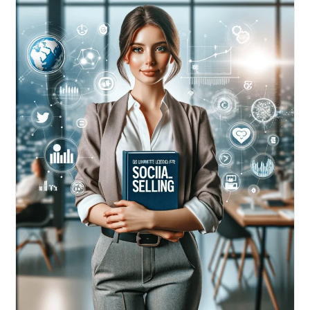
Bei
Social
Media.
Wie
Werde
Ich
Im
Internet
Sichtbar?!:
Starte
Mit
Social
Media
Für
Erfolg
Durch
Deinen
Online
Auftritt
Und
Mehr
Sichtbarkeit