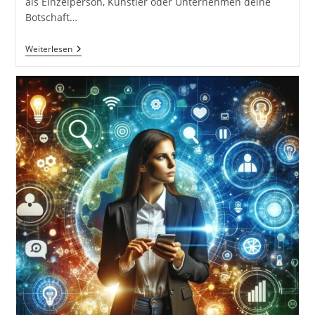
als Einzelperson, Künstler oder Unternehmen deine
Botschaft…
Besser
Weiterlesen
Online
Als
Nie
Gesehen:
Deine
Präsenz
Im
Digitalen
Zeitalter
Optimieren
Inkl.
37
Tipps
Und
Tricks