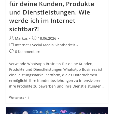
für deine Kunden, Produkte
Deinen
Online
und Dienstleistungen. Wie
Auftritt
Und
Mehr
werde ich im Internet
Sichtbarkeit
sichtbar?!
Beitrags-
Beitrag
Markus
18.06.2026
Autor:
veröffentlicht:
Beitrags-
Internet / Social Media Sichtbarkeit
Kategorie:
Beitrags-
0 Kommentare
Kommentare:
Verwende WhatsApp Business für deine Kunden,
Produkte und Dienstleistungen WhatsApp Business ist
eine leistungsstarke Plattform, die es Unternehmen
ermöglicht, ihre Kundenbeziehungen zu intensivieren,
ihre Produkte zu bewerben und ihre Dienstleistungen…
Verwende
Weiterlesen
WhatsApp
Business
Für
Deine