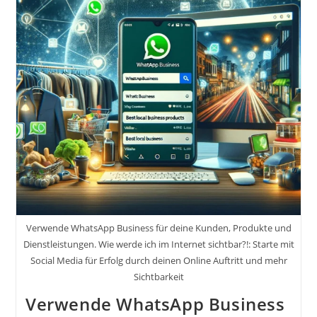
Deine
Verkäufe
Über
Soziale
Netzwerke
Steigerst.
Wie
Du
Deine
Tätigkeit
Über
Soziale
Netzwerke
Vermarkten
Kannst.
Wie
Werde
Ich
Im
Internet
Verwende WhatsApp Business für deine Kunden, Produkte und
Sichtbar?!:
Starte
Dienstleistungen. Wie werde ich im Internet sichtbar?!: Starte mit
Mit
Social Media für Erfolg durch deinen Online Auftritt und mehr
Social
Sichtbarkeit
Media
Für
Verwende WhatsApp Business
Erfolg
Durch