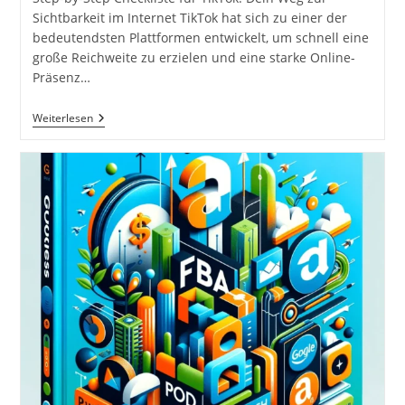
Sichtbarkeit im Internet TikTok hat sich zu einer der
bedeutendsten Plattformen entwickelt, um schnell eine
große Reichweite zu erzielen und eine starke Online-
Präsenz…
Step-
Weiterlesen
By-
Step
Checkliste
Für
TikTok.
Wie
Werde
Ich
Im
Internet
Sichtbar?!