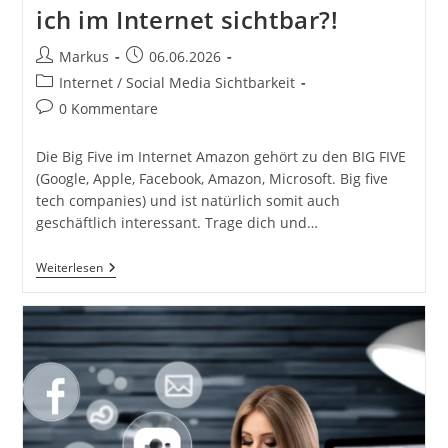
ich im Internet sichtbar?!
Beitrags-
Beitrag
Markus
06.06.2026
Autor:
veröffentlicht:
Beitrags-
Internet / Social Media Sichtbarkeit
Kategorie:
Beitrags-
0 Kommentare
Kommentare:
Die Big Five im Internet Amazon gehört zu den BIG FIVE
(Google, Apple, Facebook, Amazon, Microsoft. Big five
tech companies) und ist natürlich somit auch
geschäftlich interessant. Trage dich und…
Dein
Weiterlesen
Eigenes
Amazon
Produkt?!
FBA,
PoD,
Merch,
KDP,
Affiliate,
…
Dein
Erfolg