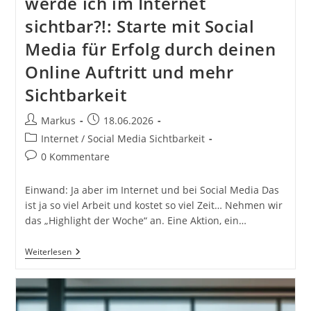
werde ich im Internet
sichtbar?!: Starte mit Social
Media für Erfolg durch deinen
Online Auftritt und mehr
Sichtbarkeit
Beitrags-
Beitrag
Markus
18.06.2026
Autor:
veröffentlicht:
Beitrags-
Internet / Social Media Sichtbarkeit
Kategorie:
Beitrags-
0 Kommentare
Kommentare:
Einwand: Ja aber im Internet und bei Social Media Das
ist ja so viel Arbeit und kostet so viel Zeit… Nehmen wir
das „Highlight der Woche“ an. Eine Aktion, ein…
Einwand:
Weiterlesen
Ja
Aber
Im
Internet
Und