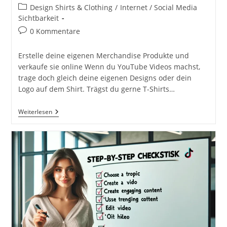
Autor:
veröffentlicht:
Beitrags-
Design Shirts & Clothing
/
Internet / Social Media
Kategorie:
Sichtbarkeit
Beitrags-
0 Kommentare
Kommentare:
Erstelle deine eigenen Merchandise Produkte und
verkaufe sie online Wenn du YouTube Videos machst,
trage doch gleich deine eigenen Designs oder dein
Logo auf dem Shirt. Trägst du gerne T-Shirts…
Erstelle
Weiterlesen
Deine
Eigenen
Merchandise
Produkte
Und
Verkaufe
Sie
Online.
Wie
Werde
Ich
Im
Internet
Sichtbar?!