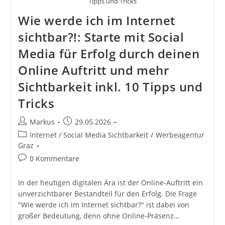
Tipps und Tricks
Wie werde ich im Internet
sichtbar?!: Starte mit Social
Media für Erfolg durch deinen
Online Auftritt und mehr
Sichtbarkeit inkl. 10 Tipps und
Tricks
Beitrags-
Beitrag
Markus
29.05.2026
Autor:
veröffentlicht:
Beitrags-
Internet / Social Media Sichtbarkeit
/
Werbeagentur
Kategorie:
Graz
Beitrags-
0 Kommentare
Kommentare:
In der heutigen digitalen Ära ist der Online-Auftritt ein
unverzichtbarer Bestandteil für den Erfolg. Die Frage
"Wie werde ich im Internet sichtbar?" ist dabei von
großer Bedeutung, denn ohne Online-Präsenz…