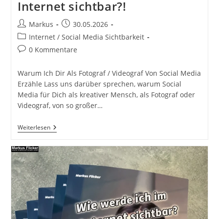
Internet sichtbar?!
Beitrags-
Beitrag
Markus
30.05.2026
Autor:
veröffentlicht:
Beitrags-
Internet / Social Media Sichtbarkeit
Kategorie:
Beitrags-
0 Kommentare
Kommentare:
Warum Ich Dir Als Fotograf / Videograf Von Social Media
Erzähle Lass uns darüber sprechen, warum Social
Media für Dich als kreativer Mensch, als Fotograf oder
Videograf, von so großer…
Warum
Weiterlesen
Ich
Dir
Als
Fotograf
/
Videograf
Von
Social
Media
Erzähle?
Wie