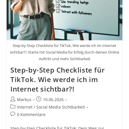
Step-by-Step Checkliste für TikTok. Wie werde ich im Internet
sichtbar?!: Starte mit Social Media für Erfolg durch deinen Online
Auftritt und mehr Sichtbarkeit
Step-by-Step Checkliste für
TikTok. Wie werde ich im
Internet sichtbar?!
Beitrags-
Beitrag
Markus
10.06.2026
Autor:
veröffentlicht:
Beitrags-
Internet / Social Media Sichtbarkeit
Kategorie:
Beitrags-
0 Kommentare
Kommentare:
Step-by-Step Checkliste für TikTok: Dein Weg zur