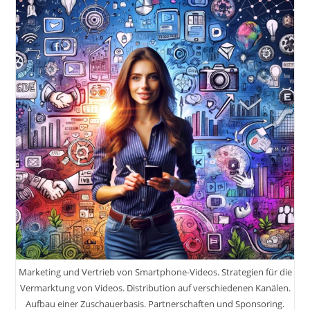
Kunden,
Produkte
Und
Dienstleistungen.
Wie
Werde
Ich
Im
Internet
Sichtbar?!
Marketing und Vertrieb von Smartphone-Videos. Strategien für die
Vermarktung von Videos. Distribution auf verschiedenen Kanälen.
Aufbau einer Zuschauerbasis. Partnerschaften und Sponsoring.