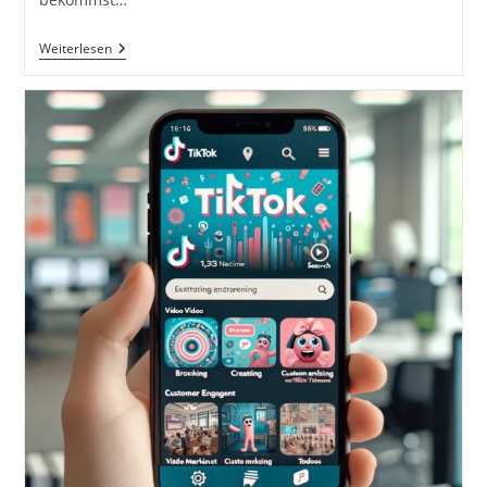
Unfaire
Weiterlesen
Digitale
Dominanz
–
Wer
Sie
Hat
Und
Wie
Man
Sie
Als
Unternehmer
Bekommt
Von
Dirk
Kreuter