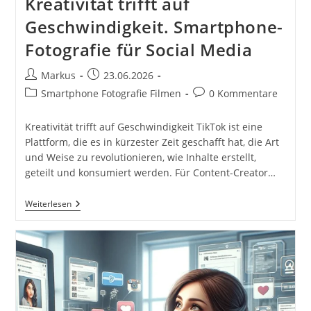
Kreativität trifft auf
Geschwindigkeit. Smartphone-
Fotografie für Social Media
Beitrags-
Beitrag
Markus
23.06.2026
Autor:
veröffentlicht:
Beitrags-
Beitrags-
Smartphone Fotografie Filmen
0 Kommentare
Kategorie:
Kommentare:
Kreativität trifft auf Geschwindigkeit TikTok ist eine
Plattform, die es in kürzester Zeit geschafft hat, die Art
und Weise zu revolutionieren, wie Inhalte erstellt,
geteilt und konsumiert werden. Für Content-Creator…
Plattform-
Weiterlesen
Spezifische
Anforderungen
Für
TikTok:
Ein
Leitfaden
Für
Kreative
Inhalte