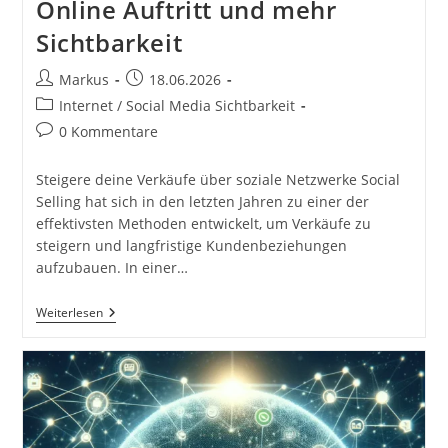
Online Auftritt und mehr
Sichtbarkeit
Beitrags-
Beitrag
Markus
18.06.2026
Autor:
veröffentlicht:
Beitrags-
Internet / Social Media Sichtbarkeit
Kategorie:
Beitrags-
0 Kommentare
Kommentare:
Steigere deine Verkäufe über soziale Netzwerke Social
Selling hat sich in den letzten Jahren zu einer der
effektivsten Methoden entwickelt, um Verkäufe zu
steigern und langfristige Kundenbeziehungen
aufzubauen. In einer…
Der
Weiterlesen
Ultimative
Leitfaden
Für
Social
Selling.
Erfahre,
Wie
Du