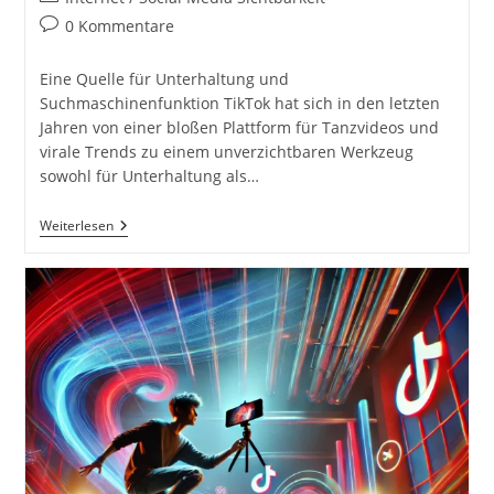
Kategorie:
Beitrags-
0 Kommentare
Kommentare:
Eine Quelle für Unterhaltung und
Suchmaschinenfunktion TikTok hat sich in den letzten
Jahren von einer bloßen Plattform für Tanzvideos und
virale Trends zu einem unverzichtbaren Werkzeug
sowohl für Unterhaltung als…
Dein
Weiterlesen
TikTok
Account
Für
Unterhaltsame
Videos
Und
Als
Suchmaschine.
TikTok
Für
Unternehmen:
Videoplattform
Für
Marketing
Und