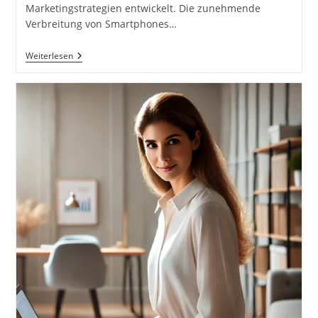
Marketingstrategien entwickelt. Die zunehmende
Verbreitung von Smartphones…
Marketing
Weiterlesen
Und
Vertrieb
Von
Smartphone-
Videos.
Strategien
Für
Die
Vermarktung
Von
Videos.
Distribution
Auf
Verschiedenen
Kanälen.
Aufbau
Einer
Zuschauerbasis.
Partnerschaften
Und
Sponsoring.