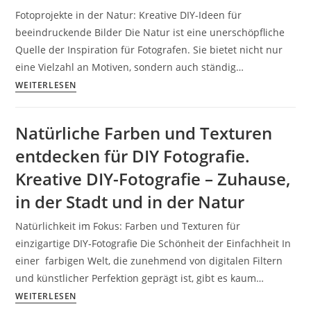
Fotoprojekte in der Natur: Kreative DIY-Ideen für
Fotografie.
beeindruckende Bilder Die Natur ist eine unerschöpfliche
Kreative
Quelle der Inspiration für Fotografen. Sie bietet nicht nur
DIY-
eine Vielzahl an Motiven, sondern auch ständig…
Fotografie
Fotoprojekte
WEITERLESEN
–
in
Zuhause,
der
in
Natürliche Farben und Texturen
Natur:
der
entdecken für DIY Fotografie.
Kreative
Stadt
DIY-
und
Kreative DIY-Fotografie – Zuhause,
Ideen
in
in der Stadt und in der Natur
für
der
beeindruckende
Natur
Natürlichkeit im Fokus: Farben und Texturen für
Bilder
einzigartige DIY-Fotografie Die Schönheit der Einfachheit In
einer farbigen Welt, die zunehmend von digitalen Filtern
und künstlicher Perfektion geprägt ist, gibt es kaum…
Natürliche
WEITERLESEN