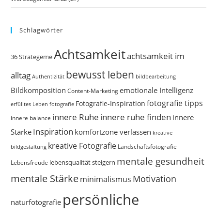
Schlagwörter
Achtsamkeit
achtsamkeit im
36 Strategeme
bewusst leben
alltag
bildbearbeitung
Authentizität
Bildkomposition
emotionale Intelligenz
Content-Marketing
fotografie tipps
Fotografie-Inspiration
erfülltes Leben
fotografie
innere Ruhe
innere ruhe finden
innere
innere balance
Inspiration
Stärke
komfortzone verlassen
kreative
kreative Fotografie
Landschaftsfotografie
bildgestaltung
mentale gesundheit
Lebensfreude
lebensqualität steigern
mentale Stärke
Motivation
minimalismus
persönliche
naturfotografie