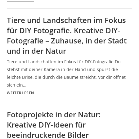
Zuhause,
Reflektoren
in
und
Tiere und Landschaften im Fokus
der
Diffusoren
Stadt
für DIY Fotografie. Kreative DIY-
selbst
und
bauen
Fotografie – Zuhause, in der Stadt
in
–
und in der Natur
der
kreative
Natur
DIY-
Tiere und Landschaften im Fokus für DIY-Fotografie Du
Lösungen
stehst mit deiner Kamera in der Hand und spürst die
für
leichte Brise, die durch die Bäume streicht. Vor dir öffnet
beeindruckende
sich ein…
Fotos
Tiere
WEITERLESEN
für
und
DIY-
Landschaften
Fotoprojekte in der Natur:
Fotoprojekte
im
Kreative DIY-Ideen für
Fokus
für
beeindruckende Bilder
DIY