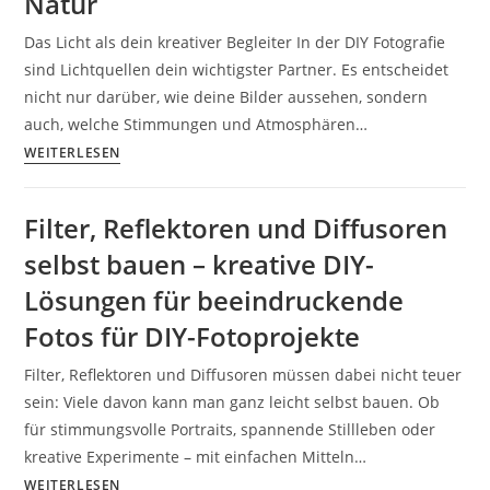
Natur
entdecken
37
für
Das Licht als dein kreativer Begleiter In der DIY Fotografie
Tipps
DIY-
sind Lichtquellen dein wichtigster Partner. Es entscheidet
und
Fotoprojekte
nicht nur darüber, wie deine Bilder aussehen, sondern
Tricks
auch, welche Stimmungen und Atmosphären…
Buch
Lichtquellen
WEITERLESEN
von
nutzen:
Markus
Fensterlicht,
Flicker
Filter, Reflektoren und Diffusoren
Lampen
selbst bauen – kreative DIY-
und
Kerzen
Lösungen für beeindruckende
für
Fotos für DIY-Fotoprojekte
DIY
Fotografie.
Filter, Reflektoren und Diffusoren müssen dabei nicht teuer
Kreative
sein: Viele davon kann man ganz leicht selbst bauen. Ob
DIY-
für stimmungsvolle Portraits, spannende Stillleben oder
Fotografie
kreative Experimente – mit einfachen Mitteln…
–
Filter,
WEITERLESEN