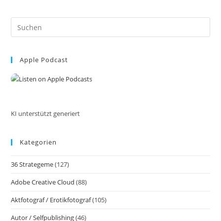
Natur
Wetterbedingungen
nutzen
Pre
für
Es
DIY-
to
Fotoprojekte
Apple Podcast
clo
inkl.
the
37
sea
ausführliche
pan
Tipps
KI unterstützt generiert
und
Tricks
Kategorien
36 Strategeme
(127)
Adobe Creative Cloud
(88)
Aktfotograf / Erotikfotograf
(105)
Autor / Selfpublishing
(46)