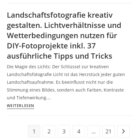
Farben
und
Landschaftsfotografie kreativ
Texturen
gestalten. Lichtverhältnisse und
entdecken
für
Wetterbedingungen nutzen für
DIY
DIY-Fotoprojekte inkl. 37
Fotografie.
ausführliche Tipps und Tricks
Kreative
DIY-
Die Magie des Lichts: Der Schlüssel zur kreativen
Fotografie
Landschaftsfotografie Licht ist das Herzstück jeder guten
–
Landschaftsaufnahme. Es beeinflusst nicht nur die
Zuhause,
Stimmung eines Bildes, sondern auch Farben, Kontraste
in
und Tiefenwirkung.…
der
Landschaftsfotografie
WEITERLESEN
Stadt
kreativ
und
gestalten.
in
Lichtverhältnisse
1
2
3
4
…
21
Zur näc
der
und