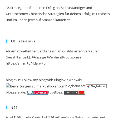
36 Strategeme für deinen Erfolg als Selbstständiger und
Unternehmer: Chinesische Strategien für deinen Erfolg im Business
und im Leben jetzt auf Amazon kaufen =>
Affiliate-Links
Als Amazon-Partner verdiene ich an qualifizierten Verkäufen
(bezahlter Link). #Anzeige #VerdientProvisionen
https://amzn.to/4darwFp
bloglovin:
Follow my blog with Bloglovin
Webwiki:
blogheim.at:
bloggerei.de:
TopBlogs:
N26
Hey! Eröffne ein Konto bei N26 mit meinem Gutscheincode und