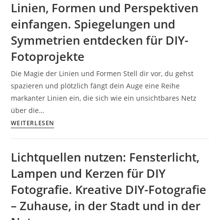
Linien, Formen und Perspektiven
Kreative
einfangen. Spiegelungen und
DIY-
Fotoprojekte
Symmetrien entdecken für DIY-
für
Fotoprojekte
einzigartige
Bilder.
Die Magie der Linien und Formen Stell dir vor, du gehst
DIY-
spazieren und plötzlich fängt dein Auge eine Reihe
Fotografie
markanter Linien ein, die sich wie ein unsichtbares Netz
mit
über die…
einfachen
Linien,
WEITERLESEN
Mitteln
Formen
–
und
Lichtquellen nutzen: Fensterlicht,
beeindruckende
Perspektiven
Effekte
Lampen und Kerzen für DIY
einfangen.
&
Spiegelungen
Fotografie. Kreative DIY-Fotografie
kreative
und
– Zuhause, in der Stadt und in der
Inszenierungen
Symmetrien
inkl.