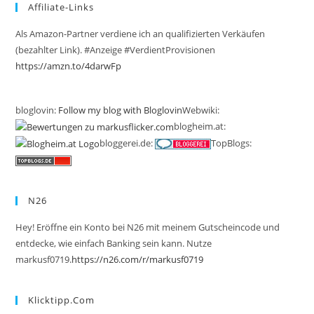
Affiliate-Links
Als Amazon-Partner verdiene ich an qualifizierten Verkäufen
(bezahlter Link). #Anzeige #VerdientProvisionen
https://amzn.to/4darwFp
bloglovin:
Follow my blog with Bloglovin
Webwiki:
blogheim.at:
bloggerei.de:
TopBlogs:
N26
Hey! Eröffne ein Konto bei N26 mit meinem Gutscheincode und
entdecke, wie einfach Banking sein kann. Nutze
markusf0719.
https://n26.com/r/markusf0719
Klicktipp.com