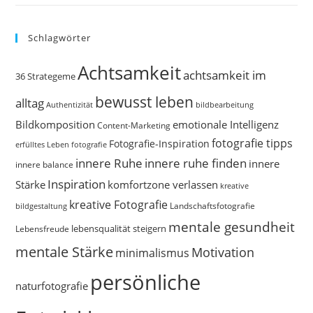
Schlagwörter
Achtsamkeit
achtsamkeit im
36 Strategeme
bewusst leben
alltag
bildbearbeitung
Authentizität
Bildkomposition
emotionale Intelligenz
Content-Marketing
fotografie tipps
Fotografie-Inspiration
erfülltes Leben
fotografie
innere Ruhe
innere ruhe finden
innere
innere balance
Inspiration
Stärke
komfortzone verlassen
kreative
kreative Fotografie
Landschaftsfotografie
bildgestaltung
mentale gesundheit
Lebensfreude
lebensqualität steigern
mentale Stärke
Motivation
minimalismus
persönliche
naturfotografie