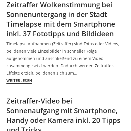
Zeitraffer Wolkenstimmung bei
bei
Sonnenuntergang in der Stadt
Foto
und
Timelapse mit dem Smartphone
Video.
inkl. 37 Fototipps und Bildideen
Unterschied
Tiefenschärfe
Timelapse Aufnahmen (Zeitraffer) sind Fotos oder Videos,
und
bei denen viele Einzelbilder in schneller Folge
Schärfentiefe.
aufgenommen und anschließend zu einem Video
Zeitraffer-
zusammengesetzt werden. Dadurch werden Zeitraffer-
und
Effekte erzielt, bei denen sich zum…
Zeitlupenaufnahmen.
Zeitraffer
WEITERLESEN
Kreative
Wolkenstimmung
Perspektiven
bei
Zeitraffer-Video bei
und
Sonnenuntergang
Winkel.
Sonnenaufgang mit Smartphone,
in
Nutzung
der
Handy oder Kamera inkl. 20 Tipps
von
Stadt
und Tricks
Filtern