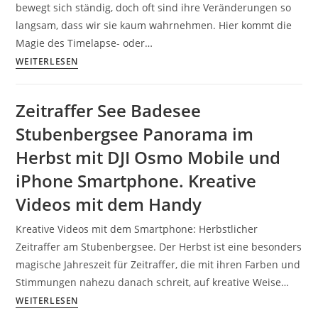
Tricks
bewegt sich ständig, doch oft sind ihre Veränderungen so
langsam, dass wir sie kaum wahrnehmen. Hier kommt die
Magie des Timelapse- oder…
Smartphone
WEITERLESEN
Timelapse
Zeitraffer
Zeitraffer See Badesee
Bison
Stubenbergsee Panorama im
Tierwelt
Herberstein
Herbst mit DJI Osmo Mobile und
Steiermark
iPhone Smartphone. Kreative
Österreich.
Videos mit dem Handy
Fotografieren
und
Kreative Videos mit dem Smartphone: Herbstlicher
Filmen
Zeitraffer am Stubenbergsee. Der Herbst ist eine besonders
mit
magische Jahreszeit für Zeitraffer, die mit ihren Farben und
dem
Stimmungen nahezu danach schreit, auf kreative Weise…
Smartphone:
Zeitraffer
WEITERLESEN
Bessere
See