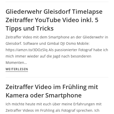
Fotos
Badesee
und
Gliederwehr Gleisdorf Timelapse
Stubenbergsee
Videos
Zeitraffer YouTube Video inkl. 5
Panorama
mit
im
Tipps und Tricks
dem
Herbst
Handy
Zeitraffer Video mit dem Smartphone an der Gliederwehr in
mit
für
Gleisdorf. Software und Gimbal DJI Osmo Mobile:
DJI
Freizeit,
https://amzn.to/3DOzSlq Als passionierter Fotograf habe ich
Osmo
Hobby
mich immer wieder auf die Jagd nach besonderen
Mobile
und
Momenten…
und
Business
Gliederwehr
WEITERLESEN
iPhone
Gleisdorf
Smartphone.
Timelapse
Kreative
Zeitraffer Video im Frühling mit
Zeitraffer
Videos
Kamera oder Smartphone
YouTube
mit
Video
dem
Ich möchte heute mit euch über meine Erfahrungen mit
inkl.
Handy
Zeitraffer Videos im Frühling als Fotograf sprechen. Ich
5