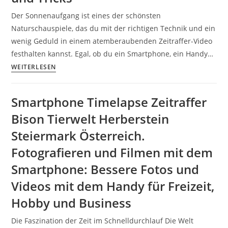
Timelapse
und
mit
Der Sonnenaufgang ist eines der schönsten
Objektiven.
dem
Naturschauspiele, das du mit der richtigen Technik und ein
Smartphone
wenig Geduld in einem atemberaubenden Zeitraffer-Video
inkl.
festhalten kannst. Egal, ob du ein Smartphone, ein Handy…
37
Zeitraffer-
WEITERLESEN
Fototipps
Video
und
bei
Smartphone Timelapse Zeitraffer
Bildideen
Sonnenaufgang
Bison Tierwelt Herberstein
mit
Smartphone,
Steiermark Österreich.
Handy
Fotografieren und Filmen mit dem
oder
Smartphone: Bessere Fotos und
Kamera
inkl.
Videos mit dem Handy für Freizeit,
20
Hobby und Business
Tipps
und
Die Faszination der Zeit im Schnelldurchlauf Die Welt