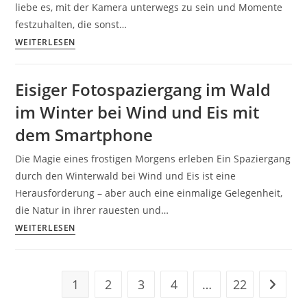
liebe es, mit der Kamera unterwegs zu sein und Momente
Tipps
festzuhalten, die sonst…
und
Zeitraffer
WEITERLESEN
Tricks
Video
im
Eisiger Fotospaziergang im Wald
Frühling
im Winter bei Wind und Eis mit
mit
Kamera
dem Smartphone
oder
Die Magie eines frostigen Morgens erleben Ein Spaziergang
Smartphone
durch den Winterwald bei Wind und Eis ist eine
Herausforderung – aber auch eine einmalige Gelegenheit,
die Natur in ihrer rauesten und…
Eisiger
WEITERLESEN
Fotospaziergang
im
Wald
1
2
3
4
…
22
Zur näc
im