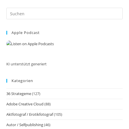
Winter
bei
Pre
Wind
Es
und
to
Eis
Apple Podcast
clo
mit
the
dem
sea
Smartphone
pan
KI unterstützt generiert
Kategorien
36 Strategeme
(127)
Adobe Creative Cloud
(88)
Aktfotograf / Erotikfotograf
(105)
Autor / Selfpublishing
(46)