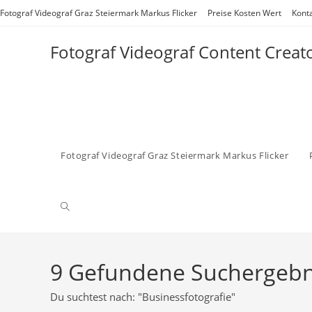
Zum
Fotograf Videograf Graz Steiermark Markus Flicker
Preise Kosten Wert
Kont
Inhalt
springen
Fotograf Videograf Content Creat
Fotograf Videograf Graz Steiermark Markus Flicker
Website-
Suche
9
Gefundene Suchergebn
Du suchtest nach: "Businessfotografie"
umschalten