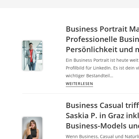
Business Portrait 
Professionelle Busin
Persönlichkeit und
Ein Business Portrait ist heute we
Profilbild für LinkedIn. Es ist dein
wichtiger Bestandteil…
Business
WEITERLESEN
Portrait
Markus
Business Casual triff
Spenger
Saskia P. in Graz ink
im
Gewerbepark:
Business-Models un
Professionelle
Wenn Business, Casual und Natürlic
Businessfotografie