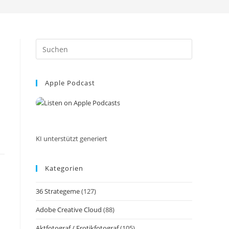
Press
Escape
to
Apple Podcast
close
the
search
panel.
KI unterstützt generiert
Kategorien
36 Strategeme
(127)
Adobe Creative Cloud
(88)
Aktfotograf / Erotikfotograf
(105)