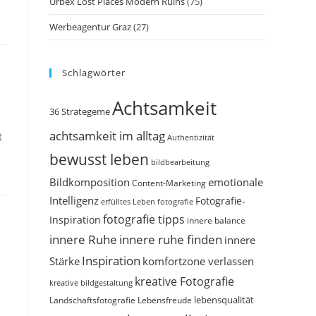
Urbex Lost Places Modern Ruins
(75)
Werbeagentur Graz
(27)
Schlagwörter
Achtsamkeit
36 Strategeme
achtsamkeit im alltag
t
Authentizität
bewusst leben
bildbearbeitung
Bildkomposition
emotionale
Content-Marketing
Intelligenz
Fotografie-
erfülltes Leben
fotografie
fotografie tipps
Inspiration
innere balance
innere Ruhe
innere ruhe finden
innere
Inspiration
Stärke
komfortzone verlassen
kreative Fotografie
kreative bildgestaltung
Landschaftsfotografie
Lebensfreude
lebensqualität