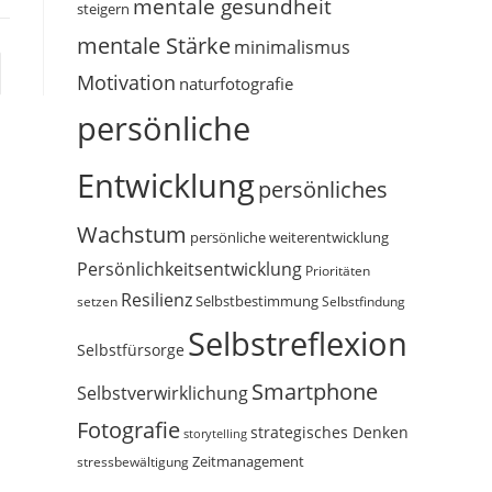
mentale gesundheit
steigern
mentale Stärke
minimalismus
 nächsten Seite
Motivation
naturfotografie
persönliche
Entwicklung
persönliches
Wachstum
persönliche weiterentwicklung
Persönlichkeitsentwicklung
Prioritäten
Resilienz
Selbstbestimmung
setzen
Selbstfindung
Selbstreflexion
Selbstfürsorge
Smartphone
Selbstverwirklichung
Fotografie
strategisches Denken
storytelling
Zeitmanagement
stressbewältigung