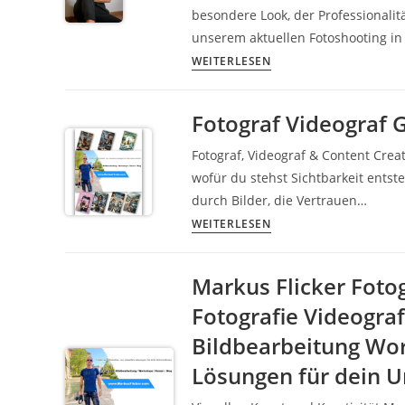
besondere Look, der Professionalitä
mit
unserem aktuellen Fotoshooting in
Glasfront,
Business
WEITERLESEN
Persönlichkeit
Casual
und
trifft
moderner
Fotograf Videograf 
auf
Markenwirkung
Natürlichkeit
Fotograf, Videograf & Content Crea
–
wofür du stehst Sichtbarkeit entst
Shooting
durch Bilder, die Vertrauen…
mit
Fotograf
WEITERLESEN
Saskia
Videograf
P.
Graz
Markus Flicker Foto
in
Steiermark
Graz
Fotografie Videogra
Markus
inkl.
Flicker
Bildbearbeitung Wor
37
Lösungen für dein 
praktische
Tipps