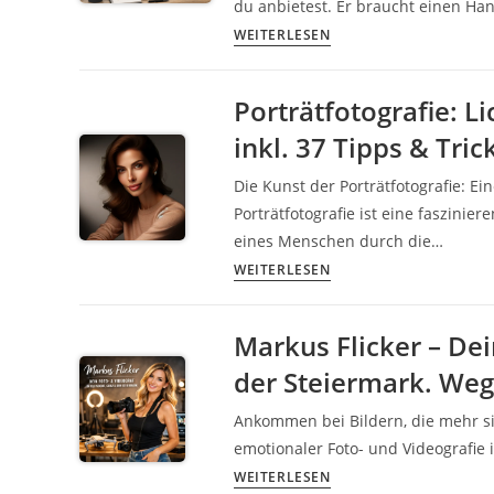
Visuelle
du anbietest. Er braucht einen Han
deine
Lösungen
Der
WEITERLESEN
Marke
für
perfekte
mit
dein
erste
Bildern
Porträtfotografie: L
Unternehmen
Eindruck:
inkl. 37 Tipps & Tri
Was
Kunden
Die Kunst der Porträtfotografie: Ei
online
Porträtfotografie ist eine faszinie
über
eines Menschen durch die…
dein
Porträtfotografie:
WEITERLESEN
Unternehmen
Lichtsetzung,
sehen
Posing,
sollten
Markus Flicker – Dei
Ausdruck,
der Steiermark. Weg
Retusche
inkl.
Ankommen bei Bildern, die mehr s
37
emotionaler Foto- und Videografie
Tipps
Markus
WEITERLESEN
&