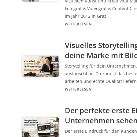
Visuellen Kunst und Kreativität Ma
&
Fotografie, Videografie, Content 
Tricks
im Jahr 2012 in Graz,…
für
Markus
WEITERLESEN
Business-
Flicker
Models
Fotograf
Visuelles Storytelli
und
Videograf
Fotograf:innen
deine Marke mit Bil
Contentcreator
Autor
Storytelling für dein Unternehmen.
Fotografie
austauschbar. Du kannst das beste
Videografie
arbeiten und echte Qualität liefe
Graz
Visuelles
WEITERLESEN
Österreich
Storytelling
Werbung
für
Bildbearbeitung
Der perfekte erste 
Unternehmen:
Workshops
Unternehmen sehen 
So
Reiseblog
erzählst
Steiermark
Der erste Eindruck für den Kunden:
du